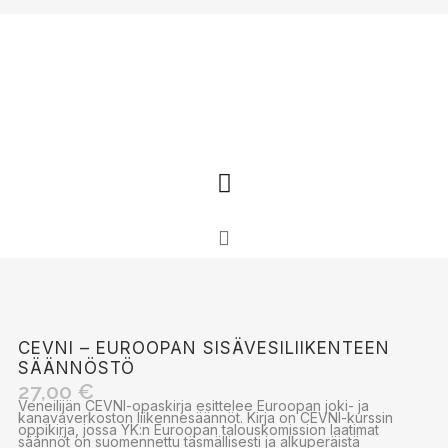
CEVNI – EUROOPAN SISÄVESILIIKENTEEN
SÄÄNNÖSTÖ
27,00
€
Veneilijän CEVNI-opaskirja esittelee Euroopan joki- ja
kanavaverkoston liikennesäännöt. Kirja on CEVNI-kurssin
oppikirja, jossa YK:n Euroopan talouskomission laatimat
säännöt on suomennettu täsmällisesti ja alkuperäistä