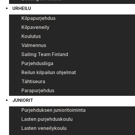
URHEILU
Kilpapurjehdus
Kilpaveneily
Koulutus
Valmennus
Sailing Team Finland
Purjehdusliiga
Reilun kilpailun ohjelmat
Tähtiseura
Parapurjehdus
JUNIORIT
Purjehduksen junioritoiminta
Lasten purjehduskoulu
Lasten veneilykoulu