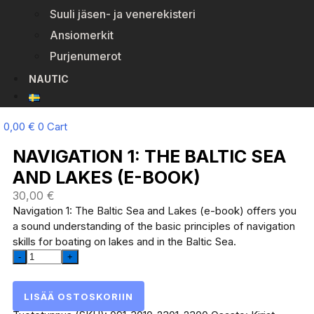
Suuli jäsen- ja venerekisteri
Ansiomerkit
Purjenumerot
NAUTIC
0,00
€
0
Cart
NAVIGATION 1: THE BALTIC SEA
AND LAKES (E-BOOK)
30,00
€
Navigation 1: The Baltic Sea and Lakes (e-book) offers you
a sound understanding of the basic principles of navigation
skills for boating on lakes and in the Baltic Sea.
Navigation
1:
The
Baltic
Sea
LISÄÄ OSTOSKORIIN
and
Lakes