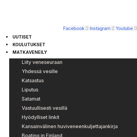
Facebook
Instagram
Youtube
UUTISET
KOULUTUKSET
MATKAVENEILY
Liity veneseuraan
Yhdessä vesille
Katsastus
Liputus
Satamat
Vastuullisesti vesillä
Hyödylliset linkit
Kansainvälinen huviveneenkuljettajankirja
Boating in Finland