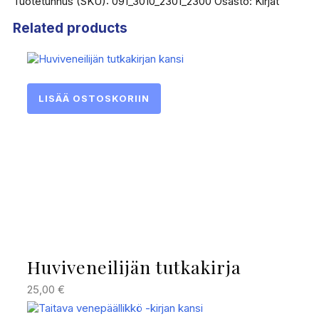
Tuotetunnus (SKU):
091_3010_2301_2300
Osasto:
Kirjat
(e-
book)
quantity
Related products
LISÄÄ OSTOSKORIIN
Huviveneilijän tutkakirja
25,00
€