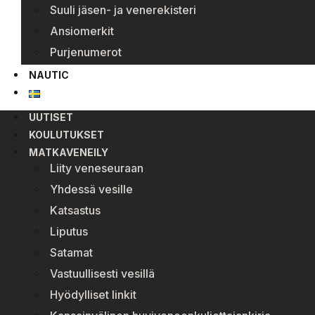
Suuli jäsen- ja venerekisteri
Ansiomerkit
Purjenumerot
NAUTIC
UUTISET
KOULUTUKSET
MATKAVENEILY
Liity veneseuraan
Yhdessä vesille
Katsastus
Liputus
Satamat
Vastuullisesti vesillä
Hyödylliset linkit