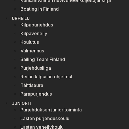
Kansainvälinen huviveneenkuljettajankirja
Boating in Finland
URHEILU
Kilpapurjehdus
Kilpaveneily
Koulutus
Valmennus
Sailing Team Finland
Purjehdusliiga
Reilun kilpailun ohjelmat
Tähtiseura
Parapurjehdus
JUNIORIT
Purjehduksen junioritoiminta
Lasten purjehduskoulu
Lasten veneilykoulu