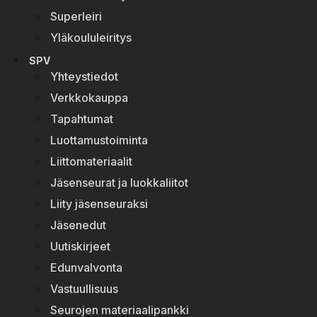
Superleiri
Yläkoululeiritys
SPV
Yhteystiedot
Verkkokauppa
Tapahtumat
Luottamustoiminta
Liittomateriaalit
Jäsenseurat ja luokkaliitot
Liity jäsenseuraksi
Jäsenedut
Uutiskirjeet
Edunvalvonta
Vastuullisuus
Seurojen materiaalipankki