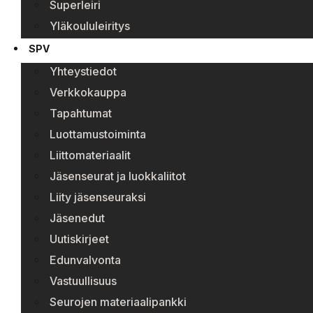
Superleiri
Yläkoululeiritys
SPV
Yhteystiedot
Verkkokauppa
Tapahtumat
Luottamustoiminta
Liittomateriaalit
Jäsenseurat ja luokkaliitot
Liity jäsenseuraksi
Jäsenedut
Uutiskirjeet
Edunvalvonta
Vastuullisuus
Seurojen materiaalipankki