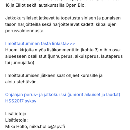
16 ja Elliot sekä lautakurssilla Open Bic.
Jatkokursilaiset jatkavat taitopetusta sinisen ja punaisen
tason harjoitteilla sekä harjoittelevat kadetti kilpailujen
perusvalmennusta.
Ilmoittautuminen tästä linkistä>>>
Huom! kirjoita myös lisäkommenttiin (kohta 3) mihin osa-
alueeseen osallistut (junnuperus, aikuisperus, lautaperus
tai junnujatko)
Ilmoittautumisen jälkeen saat ohjeet kurssille ja
aloitustehtävän.
Ohjaajan perus- ja jatkokurssi (juniorit aikuiset ja laudat)
HSS2017 syksy
Lisätietoja
Lisätietoja :
Mika Hollo, mika.hollo@spv.fi