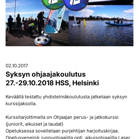
02.10.2017
Syksyn ohjaajakoulutus
27.-29.10.2018 HSS, Helsinki
Keväällä testattu yhdistelmäkoulutusta jatketaan syksyn
kurssijaksolla.
Kurssitarjottimella on Ohjaajan perus- ja jatkokurssi
(juniorit, aikuiset ja laudat)
Opetuksessa sovelletaan purjehtijan harjoituskirjaa.
Opetusveneinä: junnuohjaajilla opti, aikuisohjaajilla Laser