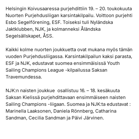
Helsingin Koivusaaressa purjehdittiin 19. – 20. toukokuuta
Nuorten Purjehdusliigan karsintakilpailu. Voittoon purjehti
Esbo Segelförening, ESF. Toiseksi tuli Nyländska
Jaktklubben, NJK, ja kolmanneksi Åländska
Segelsällskapet, ÅSS.
Kaikki kolme nuorten joukkuetta ovat mukana myös tämän
vuoden Purjehdusliigassa. Karsintakilpailun kaksi parasta,
ESF ja NJK, edustavat suomea ensimmäisissä Youth
Sailing Champions League -kilpailussa Saksan
Travemundessa.
NJK:n naisten joukkue osallistuu 16. – 18. kesäkuuta
Saksan Kielissä purjehdittavaan ensimmäiseen naisten
Sailing Champions -liigaan. Suomea ja NJK:ta edustavat :
Marinella Laaksonen, Daniela Rönnberg, Catharina
Sandman, Cecilia Sandman ja Päivi Järvinen.