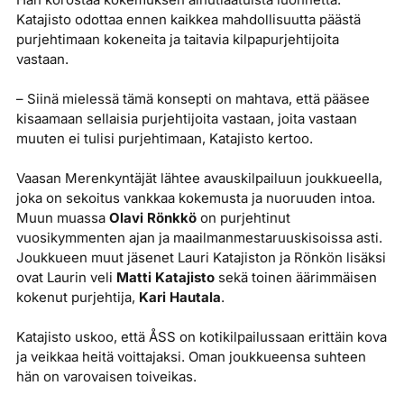
Katajisto odottaa ennen kaikkea mahdollisuutta päästä
purjehtimaan kokeneita ja taitavia kilpapurjehtijoita
vastaan.
– Siinä mielessä tämä konsepti on mahtava, että pääsee
kisaamaan sellaisia purjehtijoita vastaan, joita vastaan
muuten ei tulisi purjehtimaan, Katajisto kertoo.
Vaasan Merenkyntäjät lähtee avauskilpailuun joukkueella,
joka on sekoitus vankkaa kokemusta ja nuoruuden intoa.
Muun muassa
Olavi Rönkkö
on purjehtinut
vuosikymmenten ajan ja maailmanmestaruuskisoissa asti.
Joukkueen muut jäsenet Lauri Katajiston ja Rönkön lisäksi
ovat Laurin veli
Matti Katajisto
sekä toinen äärimmäisen
kokenut purjehtija,
Kari Hautala
.
Katajisto uskoo, että ÅSS on kotikilpailussaan erittäin kova
ja veikkaa heitä voittajaksi. Oman joukkueensa suhteen
hän on varovaisen toiveikas.