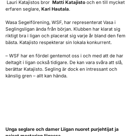
Lauri Katajistos bror
Matti Katajisto
och en till mycket
erfaren seglare,
Kari Hautala
.
Wasa Segelförening, WSF, har representerat Vasa i
Seglingsligan ända från början. Klubben har klarat sig
riktigt bra i ligan och placerat sig varje år bland den fem
bästa. Katajisto respekterar sin lokala konkurrent.
– WSF har en fördel gentemot oss i och med att de har
deltagit i ligan också tidigare. De kan vara svåra att slå,
berättar Katajisto. Segling är dock en intressant och
känslig gren – allt kan hända.
Unga seglare och damer Liigan nuoret purjehtijat ja
naiset mestarien liigassa