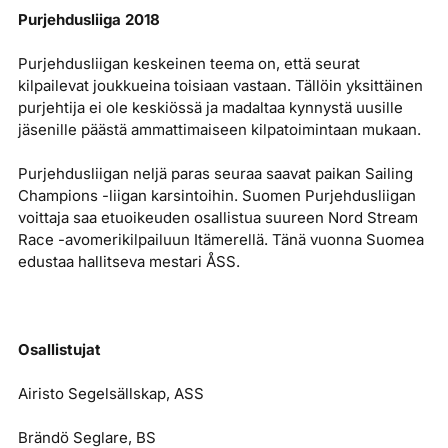
Purjehdusliiga 2018
Purjehdusliigan keskeinen teema on, että seurat
kilpailevat joukkueina toisiaan vastaan. Tällöin yksittäinen
purjehtija ei ole keskiössä ja madaltaa kynnystä uusille
jäsenille päästä ammattimaiseen kilpatoimintaan mukaan.
Purjehdusliigan neljä paras seuraa saavat paikan Sailing
Champions -liigan karsintoihin. Suomen Purjehdusliigan
voittaja saa etuoikeuden osallistua suureen Nord Stream
Race -avomerikilpailuun Itämerellä. Tänä vuonna Suomea
edustaa hallitseva mestari ÅSS.
Osallistujat
Airisto Segelsällskap, ASS
Brändö Seglare, BS