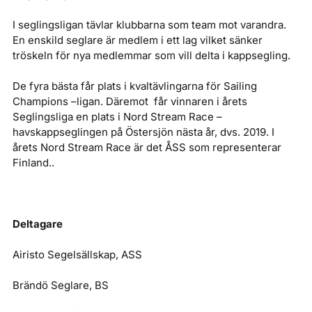
I seglingsligan tävlar klubbarna som team mot varandra.
En enskild seglare är medlem i ett lag vilket sänker
tröskeln för nya medlemmar som vill delta i kappsegling.
De fyra bästa får plats i kvaltävlingarna för Sailing
Champions –ligan. Däremot får vinnaren i årets
Seglingsliga en plats i Nord Stream Race –
havskappseglingen på Östersjön nästa år, dvs. 2019. I
årets Nord Stream Race är det ÅSS som representerar
Finland..
Deltagare
Airisto Segelsällskap, ASS
Brändö Seglare, BS