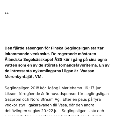
**
Den fjärde säsongen för Finska Seglingsligan startar
inkommande veckoslut. De regerande mästaren
Åländska Segelsässkapet ÅSS kör i gång på sina egna
vatten som en av de största förhandsfavoriterna. En av
de intressanta nykomlingarna i ligan är Vaasan
Merenkyntäjät, VM.
Seglingsligan 2018 kör igång i Mariehamn 16.-17. juni.
Liksom föregående år är huvudsponsor för seglingsligan
Gazprom och Nord Stream Ag. Efter en paus på fyra
veckor styr ligakaravanen till Vasa, där den andra
deltävlingen seglas 20.-22.juli. Seglingsligan sista och