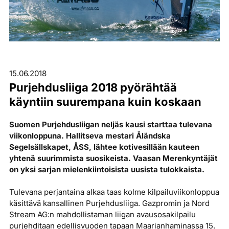
15.06.2018
Purjehdusliiga 2018 pyörähtää
käyntiin suurempana kuin koskaan
Suomen Purjehdusliigan neljäs kausi starttaa tulevana
viikonloppuna. Hallitseva mestari Åländska
Segelsällskapet, ÅSS, lähtee kotivesillään kauteen
yhtenä suurimmista suosikeista. Vaasan Merenkyntäjät
on yksi sarjan mielenkiintoisista uusista tulokkaista.
Tulevana perjantaina alkaa taas kolme kilpailuviikonloppua
käsittävä kansallinen Purjehdusliiga. Gazpromin ja Nord
Stream AG:n mahdollistaman liigan avausosakilpailu
purjehditaan edellisvuoden tapaan Maarianhaminassa 15.