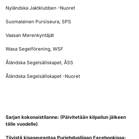
Nyländska Jaktklubben -Nuoret
Suomalainen Pursiseura, SPS
Vaasan Merenkyntäjät
Wasa Segelförening, WSF
Åländska Segelsällskapet, ÅSS
Åländska Segelsällskapet -Nuoret
Sarjan kokonaistilanne: (Päivitetään kilpailun jälkeen
tälle vuodelle)
Tiivistä kisaseurantaa Purjehdusliigan Facebookissa: