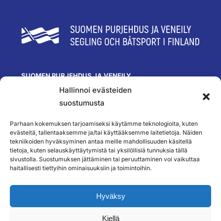
SUOMEN PURJEHDUS JA VENEILY
Hallinnoi evästeiden
Olympiastadion
Paavo Nurmen tie 1
suostumusta
00250 Helsinki
toimisto@spv.fi
Parhaan kokemuksen tarjoamiseksi käytämme teknologioita, kuten
Yhteystiedot
evästeitä, tallentaaksemme ja/tai käyttääksemme laitetietoja. Näiden
tekniikoiden hyväksyminen antaa meille mahdollisuuden käsitellä
SEURAA MEITÄ
tietoja, kuten selauskäyttäytymistä tai yksilöllisiä tunnuksia tällä
sivustolla. Suostumuksen jättäminen tai peruuttaminen voi vaikuttaa
haitallisesti tiettyihin ominaisuuksiin ja toimintoihin.
TILAA UUTISKIRJEEMME
Hyväksy
Kiellä