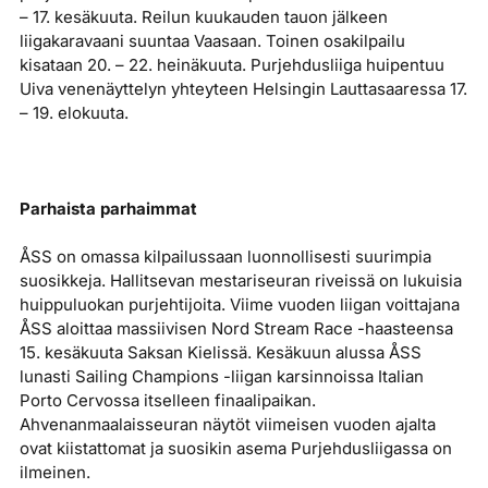
– 17. kesäkuuta. Reilun kuukauden tauon jälkeen
liigakaravaani suuntaa Vaasaan. Toinen osakilpailu
kisataan 20. – 22. heinäkuuta. Purjehdusliiga huipentuu
Uiva venenäyttelyn yhteyteen Helsingin Lauttasaaressa 17.
– 19. elokuuta.
Parhaista parhaimmat
ÅSS on omassa kilpailussaan luonnollisesti suurimpia
suosikkeja. Hallitsevan mestariseuran riveissä on lukuisia
huippuluokan purjehtijoita. Viime vuoden liigan voittajana
ÅSS aloittaa massiivisen Nord Stream Race -haasteensa
15. kesäkuuta Saksan Kielissä. Kesäkuun alussa ÅSS
lunasti Sailing Champions -liigan karsinnoissa Italian
Porto Cervossa itselleen finaalipaikan.
Ahvenanmaalaisseuran näytöt viimeisen vuoden ajalta
ovat kiistattomat ja suosikin asema Purjehdusliigassa on
ilmeinen.