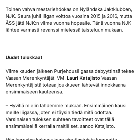
Toinen vahva mestariehdokas on Nyländska Jaktklubben,
NJK. Seura juhli liigan voittoa vuosina 2015 ja 2016, mutta
ÅSS jätti NJK:n viime vuonna hopealle. Tänä vuonna NJK
lähtee varmasti revanssi mielessä taisteluun mukaan.
Uudet tulokkaat
Viime kauden jälkeen Purjehdusliigassa debyyttinsä tekee
Vaasan Merenkyntäjät, VM.
Lauri Katajisto
Vaasan
Merenkyntäjistä toteaa joukkueen lähtevät innokkaana
ensimmäiseen kauteensa.
–
Hyvillä mielin lähdemme mukaan. Ensimmäinen kausi
meille liigassa, joten ei täysin tiedä mitä odottaa.
Varsinaisen tuloksen suhteen tavoitteet ovat tällä
ensimmäisellä kerralla maltilliset, sanoo Katajisto.
Hän korostaa kokemuksen ainutlaatuista luonnetta.