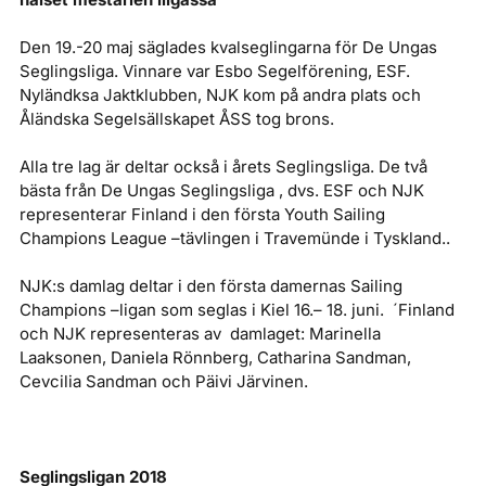
Den 19.-20 maj säglades kvalseglingarna för De Ungas
Seglingsliga. Vinnare var Esbo Segelförening, ESF.
Nyländksa Jaktklubben, NJK kom på andra plats och
Åländska Segelsällskapet ÅSS tog brons.
Alla tre lag är deltar också i årets Seglingsliga. De två
bästa från De Ungas Seglingsliga , dvs. ESF och NJK
representerar Finland i den första Youth Sailing
Champions League –tävlingen i Travemünde i Tyskland..
NJK:s damlag deltar i den första damernas Sailing
Champions –ligan som seglas i Kiel 16.– 18. juni. ´Finland
och NJK representeras av damlaget: Marinella
Laaksonen, Daniela Rönnberg, Catharina Sandman,
Cevcilia Sandman och Päivi Järvinen.
Seglingsligan 2018