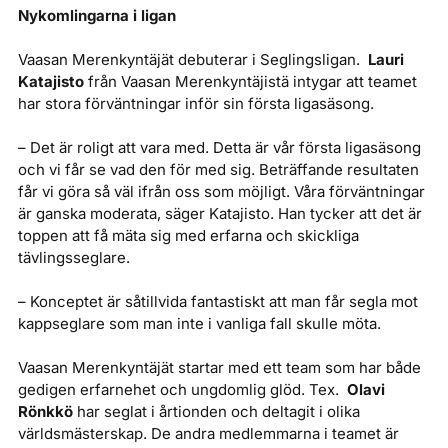
Nykomlingarna i ligan
Vaasan Merenkyntäjät debuterar i Seglingsligan.
Lauri
Katajisto
från Vaasan Merenkyntäjistä intygar att teamet
har stora förväntningar inför sin första ligasäsong.
– Det är roligt att vara med. Detta är vår första ligasäsong
och vi får se vad den för med sig. Beträffande resultaten
får vi göra så väl ifrån oss som möjligt. Våra förväntningar
är ganska moderata, säger Katajisto. Han tycker att det är
toppen att få mäta sig med erfarna och skickliga
tävlingsseglare.
– Konceptet är såtillvida fantastiskt att man får segla mot
kappseglare som man inte i vanliga fall skulle möta.
Vaasan Merenkyntäjät startar med ett team som har både
gedigen erfarnehet och ungdomlig glöd. Tex.
Olavi
Rönkkö
har seglat i årtionden och deltagit i olika
världsmästerskap. De andra medlemmarna i teamet är