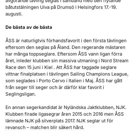
avgörande tävling seglas i samband med den flytande
båtutstälningen Uiva på Drumsö i Helsingfors 17.-19.
augusti.
De bästa av de bästa
ÅSS är naturligtvis förhandsfavorit i den första tävlingen
eftersom den seglas på Åland. Den regerande mästaren
har många toppseglare. Eftersom ÅSS vann ligan förra
året, inleder klubben sin massiva utmaning i Nord Stream
Race den 15 juni i Kiel . Att ÅSS har taggade seglare
vittnar finalplatsen i tävlingen Sailing Champions League,
som seglades i Porto Cervo i Italien i Maj. ÅSS har gått
från seger till seger och är därför klar favorit i
Seglingsligan.
En annan segerkandidat är Nyländska Jaktklubben, NJK.
Klubben firade ligasegrar åren 2015 och 2016 men ÅSS
lämnade NJK på silverplats 2017. NJK seglar ut för
revansch – matchen blir säkert hård.