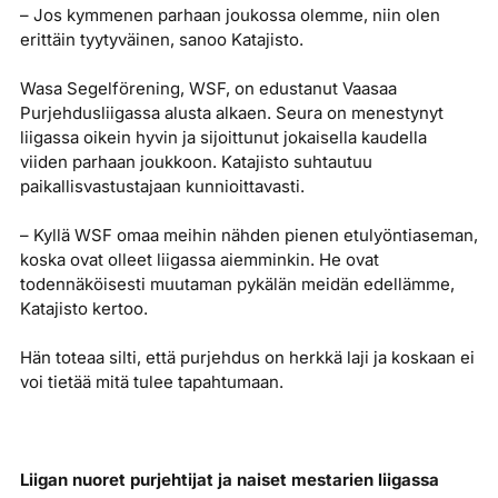
– Jos kymmenen parhaan joukossa olemme, niin olen
erittäin tyytyväinen, sanoo Katajisto.
Wasa Segelförening, WSF, on edustanut Vaasaa
Purjehdusliigassa alusta alkaen. Seura on menestynyt
liigassa oikein hyvin ja sijoittunut jokaisella kaudella
viiden parhaan joukkoon. Katajisto suhtautuu
paikallisvastustajaan kunnioittavasti.
– Kyllä WSF omaa meihin nähden pienen etulyöntiaseman,
koska ovat olleet liigassa aiemminkin. He ovat
todennäköisesti muutaman pykälän meidän edellämme,
Katajisto kertoo.
Hän toteaa silti, että purjehdus on herkkä laji ja koskaan ei
voi tietää mitä tulee tapahtumaan.
Liigan nuoret purjehtijat ja naiset mestarien liigassa