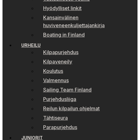
Hyödylliset linkit
Kansainvälinen
huviveneenkuljettajankirja
Boating in Finland
URHEILU
Kilpapurjehdus
Kilpaveneily
Koulutus
Valmennus
Sailing Team Finland
Purjehdusliiga
Reilun kilpailun ohjelmat
Tähtiseura
Parapurjehdus
JUNIORIT