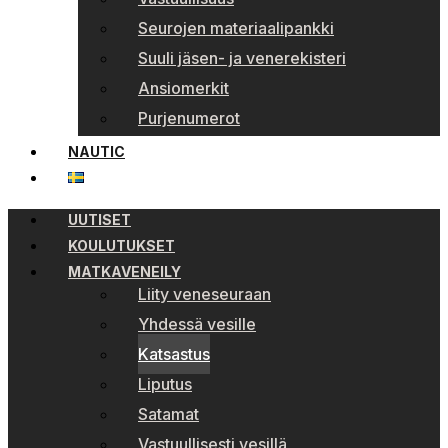
Seurojen materiaalipankki
Suuli jäsen- ja venerekisteri
Ansiomerkit
Purjenumerot
NAUTIC
UUTISET
KOULUTUKSET
MATKAVENEILY
Liity veneseuraan
Yhdessä vesille
Katsastus
Liputus
Satamat
Vastuullisesti vesillä