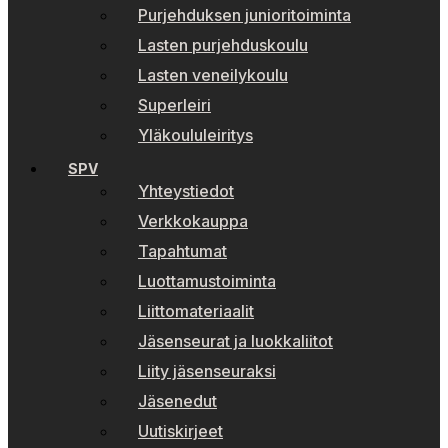
Purjehduksen junioritoiminta
Lasten purjehduskoulu
Lasten veneilykoulu
Superleiri
Yläkoululeiritys
SPV
Yhteystiedot
Verkkokauppa
Tapahtumat
Luottamustoiminta
Liittomateriaalit
Jäsenseurat ja luokkaliitot
Liity jäsenseuraksi
Jäsenedut
Uutiskirjeet