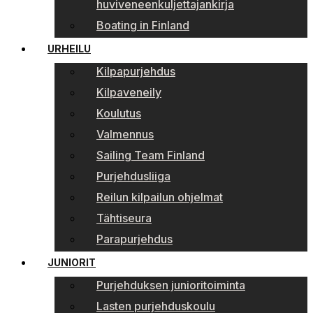
huviveneenkuljettajankirja
Boating in Finland
URHEILU
Kilpapurjehdus
Kilpaveneily
Koulutus
Valmennus
Sailing Team Finland
Purjehdusliiga
Reilun kilpailun ohjelmat
Tähtiseura
Parapurjehdus
JUNIORIT
Purjehduksen junioritoiminta
Lasten purjehduskoulu