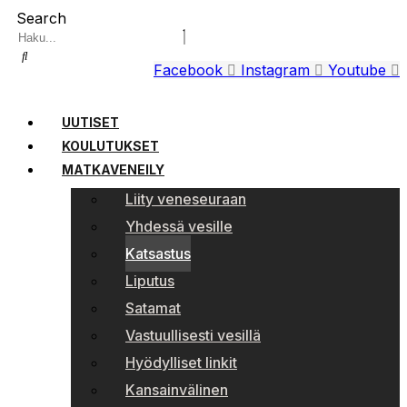
Search
Facebook
Instagram
Youtube
UUTISET
KOULUTUKSET
MATKAVENEILY
Liity veneseuraan
Yhdessä vesille
Katsastus
Liputus
Satamat
Vastuullisesti vesillä
Hyödylliset linkit
Kansainvälinen