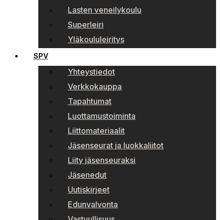
Lasten veneilykoulu
Superleiri
Yläkoululeiritys
SPV
Yhteystiedot
Verkkokauppa
Tapahtumat
Luottamustoiminta
Liittomateriaalit
Jäsenseurat ja luokkaliitot
Liity jäsenseuraksi
Jäsenedut
Uutiskirjeet
Edunvalvonta
Vastuullisuus