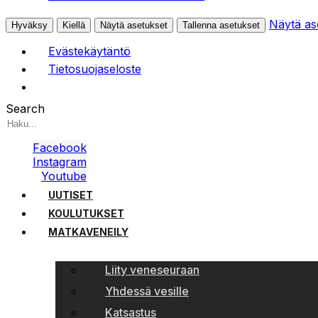
Näytä as
Hyväksy
Kiellä
Näytä asetukset
Tallenna asetukset
Evästekäytäntö
Tietosuojaseloste
Search
Facebook
Instagram
Youtube
UUTISET
KOULUTUKSET
MATKAVENEILY
Liity veneseuraan
Yhdessä vesille
Katsastus