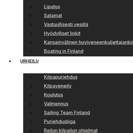
Liputus
Satamat
Vastuullisesti vesillä
Hyödylliset linkit
Kansainvälinen huviveneenkuljettajankir
Boating in Finland
URHEILU
Kilpapurjehdus
Kilpaveneily
Koulutus
Valmennus
Sailing Team Finland
Purjehdusliiga
Reilun kilpailun ohjelmat