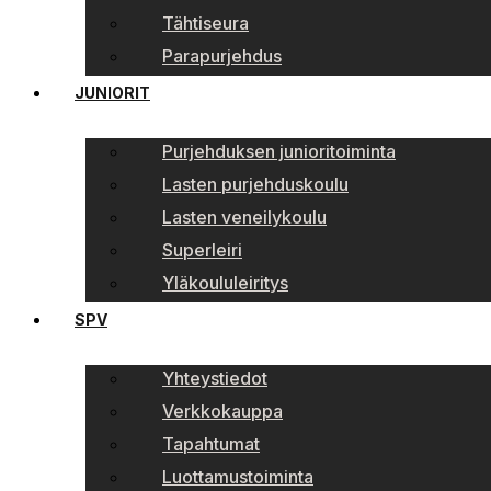
Tähtiseura
Parapurjehdus
JUNIORIT
Purjehduksen junioritoiminta
Lasten purjehduskoulu
Lasten veneilykoulu
Superleiri
Yläkoululeiritys
SPV
Yhteystiedot
Verkkokauppa
Tapahtumat
Luottamustoiminta