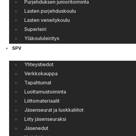
Purjehduksen junioritoiminta
Lasten purjehduskoulu
Lasten veneilykoulu
Superleiri
Yläkoululeiritys
SPV
Yhteystiedot
Verkkokauppa
Tapahtumat
Luottamustoiminta
Liittomateriaalit
Jäsenseurat ja luokkaliitot
Liity jäsenseuraksi
Jäsenedut