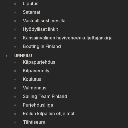
Liputus
Satamat
Vastuullisesti vesillä
Hyödylliset linkit
Kansainvälinen huviveneenkuljettajankirja
Boating in Finland
URHEILU
Kilpapurjehdus
Kilpaveneily
Koulutus
Valmennus
Sailing Team Finland
Purjehdusliiga
Reilun kilpailun ohjelmat
Tähtiseura