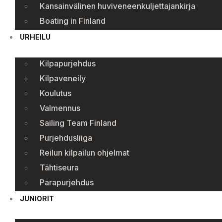
Kansainvälinen huviveneenkuljettajankirja
Boating in Finland
URHEILU
Kilpapurjehdus
Kilpaveneily
Koulutus
Valmennus
Sailing Team Finland
Purjehdusliiga
Reilun kilpailun ohjelmat
Tähtiseura
Parapurjehdus
JUNIORIT