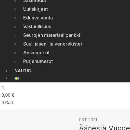
Jäsenedut
Uutiskirjeet
Edunvalvonta
Vastuullisuus
Seurojen materiaalipankki
Suuli jäsen- ja venerekisteri
Ansiomerkit
Purjenumerot
NAUTIC
0,00
€
0
Cart
03.11.2021
Äänestä Vuoden