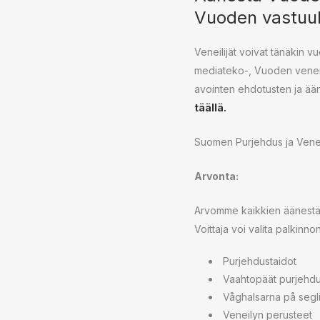
Vuoden vastuul
Veneilijät voivat tänäkin 
mediateko-, Vuoden veneily
avointen ehdotusten ja ään
täällä.
Suomen Purjehdus ja Veneil
Arvonta:
Arvomme kaikkien äänestäne
Voittaja voi valita palkinn
Purjehdustaidot
Vaahtopäät purjehdusl
Våghalsarna på segli
Veneilyn perusteet