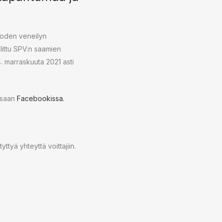
Vuoden veneilyn
littu SPV:n saamien
. marraskuuta 2021 asti
issaan
Facebookissa.
yä yhteyttä voittajiin.