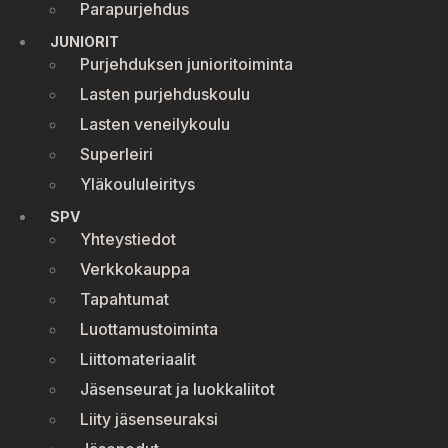
Parapurjehdus
JUNIORIT
Purjehduksen junioritoiminta
Lasten purjehduskoulu
Lasten veneilykoulu
Superleiri
Yläkoululeiritys
SPV
Yhteystiedot
Verkkokauppa
Tapahtumat
Luottamustoiminta
Liittomateriaalit
Jäsenseurat ja luokkaliitot
Liity jäsenseuraksi