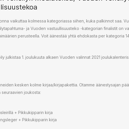
lisuustekoa
vuonna vaikuttaa kolmessa kategoriassa siihen, kuka palkinnot saa. 
tapahtuma- ja Vuoden vastuullisuusteko -kategorian finalistit on va
imäärien perusteella. Voit äänestää yhtä ehdokasta per kategoria 14
y julkistaa 1. joulukuuta alkaen Vuoden valinnat 2021 joulukalenter
iden kesken kolme kirjaa/kirjapakettia. Otamme äänestysajan päätytt
on seuraavien joukosta:
eirillä + Pikkukipparin kirja
ngsleger + Pikkukipparin kirja