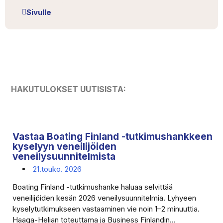
Sivulle
HAKUTULOKSET UUTISISTA:
Vastaa Boating Finland -tutkimushankkeen
kyselyyn veneilijöiden
veneilysuunnitelmista
21.touko. 2026
Boating Finland -tutkimushanke haluaa selvittää
veneilijöiden kesän 2026 veneilysuunnitelmia. Lyhyeen
kyselytutkimukseen vastaaminen vie noin 1–2 minuuttia.
Haaga-Helian toteuttama ja Business Finlandin...