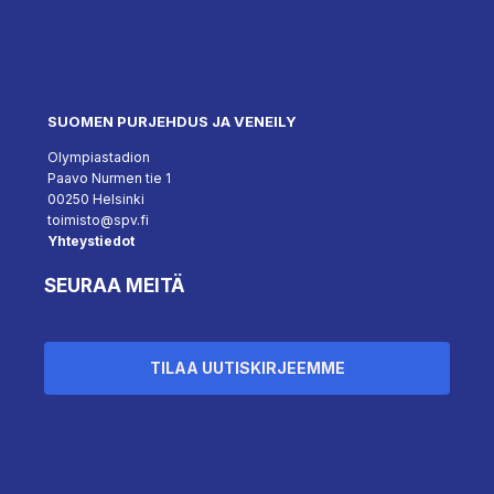
SUOMEN PURJEHDUS JA VENEILY
Olympiastadion
Paavo Nurmen tie 1
00250 Helsinki
toimisto@spv.fi
Yhteystiedot
SEURAA MEITÄ
TILAA UUTISKIRJEEMME
``