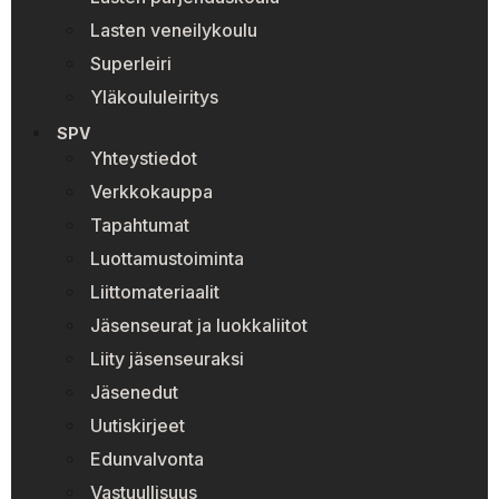
Lasten veneilykoulu
Superleiri
Yläkoululeiritys
SPV
Yhteystiedot
Verkkokauppa
Tapahtumat
Luottamustoiminta
Liittomateriaalit
Jäsenseurat ja luokkaliitot
Liity jäsenseuraksi
Jäsenedut
Uutiskirjeet
Edunvalvonta
Vastuullisuus