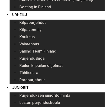
Boating in Finland
URHEILU
Kilpapurjehdus
Kilpaveneily
Koulutus
Valmennus
Sailing Team Finland
Purjehdusliiga
Reilun kilpailun ohjelmat
Tähtiseura
Parapurjehdus
JUNIORIT
Purjehduksen junioritoiminta
Lasten purjehduskoulu