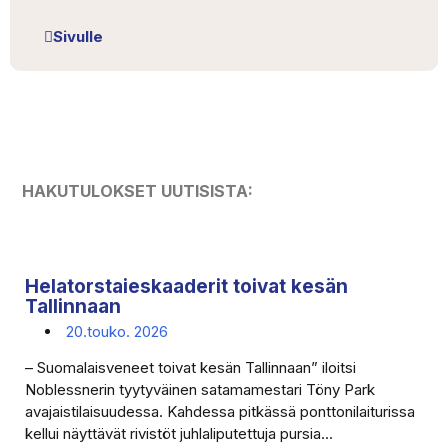
Sivulle
HAKUTULOKSET UUTISISTA:
Helatorstaieskaaderit toivat kesän
Tallinnaan
20.touko. 2026
– Suomalaisveneet toivat kesän Tallinnaan” iloitsi
Noblessnerin tyytyväinen satamamestari Töny Park
avajaistilaisuudessa. Kahdessa pitkässä ponttonilaiturissa
kellui näyttävät rivistöt juhlaliputettuja pursia...