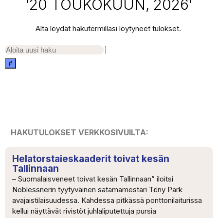
'20 TOUKOKUUN, 2026'
Alta löydät hakutermilläsi löytyneet tulokset.
HAKUTULOKSET VERKKOSIVUILTA:
Helatorstaieskaaderit toivat kesän
Tallinnaan
– Suomalaisveneet toivat kesän Tallinnaan” iloitsi
Noblessnerin tyytyväinen satamamestari Töny Park
avajaistilaisuudessa. Kahdessa pitkässä ponttonilaiturissa
kellui näyttävät rivistöt juhlaliputettuja pursia