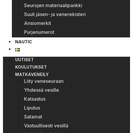
Seurojen materiaalipankki
Suuli jäsen- ja venerekisteri
Ansiomerkit
Purjenumerot
NAUTIC
UUTISET
KOULUTUKSET
MATKAVENEILY
Liity veneseuraan
Yhdessä vesille
Katsastus
Liputus
Satamat
Vastuullisesti vesillä