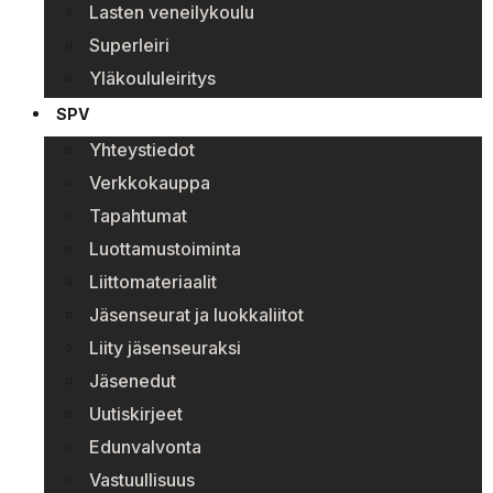
Lasten veneilykoulu
Superleiri
Yläkoululeiritys
SPV
Yhteystiedot
Verkkokauppa
Tapahtumat
Luottamustoiminta
Liittomateriaalit
Jäsenseurat ja luokkaliitot
Liity jäsenseuraksi
Jäsenedut
Uutiskirjeet
Edunvalvonta
Vastuullisuus