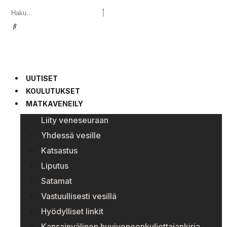
UUTISET
KOULUTUKSET
MATKAVENEILY
Liity veneseuraan
Yhdessä vesille
Katsastus
Liputus
Satamat
Vastuullisesti vesillä
Hyödylliset linkit
Kansainvälinen huviveneenkuljettajankirja