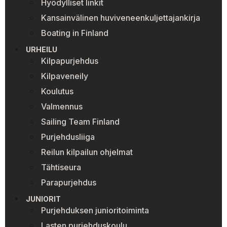
Hyödylliset linkit
Kansainvälinen huviveneenkuljettajankirja
Boating in Finland
URHEILU
Kilpapurjehdus
Kilpaveneily
Koulutus
Valmennus
Sailing Team Finland
Purjehdusliiga
Reilun kilpailun ohjelmat
Tähtiseura
Parapurjehdus
JUNIORIT
Purjehduksen junioritoiminta
Lasten purjehduskoulu