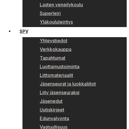
Lasten veneilykoulu
Superleiri
Yläkoululeiritys
SPV
Yhteystiedot
Verkkokauppa
Tapahtumat
Luottamustoiminta
Liittomateriaalit
Jäsenseurat ja luokkaliitot
Liity jäsenseuraksi
Jäsenedut
Uutiskirjeet
Edunvalvonta
Vastuullisuus