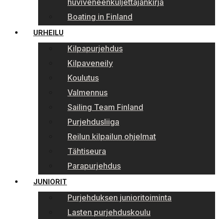
huviveneenkuljettajankirja
Boating in Finland
URHEILU
Kilpapurjehdus
Kilpaveneily
Koulutus
Valmennus
Sailing Team Finland
Purjehdusliiga
Reilun kilpailun ohjelmat
Tähtiseura
Parapurjehdus
JUNIORIT
Purjehduksen junioritoiminta
Lasten purjehduskoulu