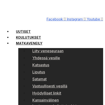
Facebook
Instagram
Youtube
UUTISET
KOULUTUKSET
MATKAVENEILY
Liity veneseuraan
Yhdessä vesille
Katsastus
Liputus
Satamat
Vastuullisesti vesillä
Hyödylliset linkit
Kansainvälinen