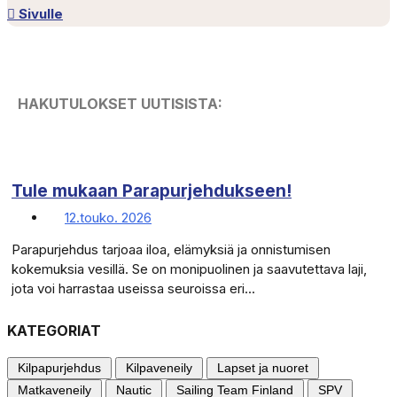
Sivulle
HAKUTULOKSET UUTISISTA:
Tule mukaan Parapurjehdukseen!
12.touko. 2026
Parapurjehdus tarjoaa iloa, elämyksiä ja onnistumisen
kokemuksia vesillä. Se on monipuolinen ja saavutettava laji,
jota voi harrastaa useissa seuroissa eri...
KATEGORIAT
Kilpapurjehdus
Kilpaveneily
Lapset ja nuoret
Matkaveneily
Nautic
Sailing Team Finland
SPV