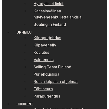
Hyödylliset linkit
Kansainvälinen
huviveneenkuljettajankirja
Boating in Finland
URHEILU
Kilpapurjehdus
Kilpaveneily
Koulutus
Valmennus
Sailing Team Finland
Purjehdusliiga
Reilun kilpailun ohjelmat
Tähtiseura
Parapurjehdus
JUNIORIT