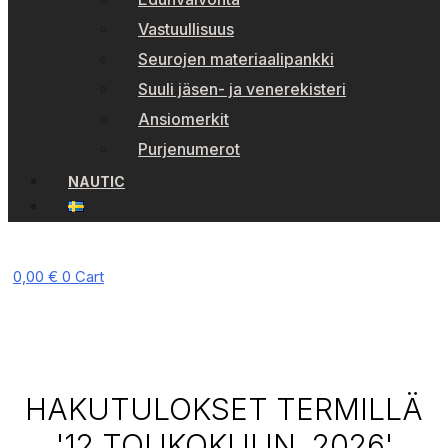
Vastuullisuus
Seurojen materiaalipankki
Suuli jäsen- ja venerekisteri
Ansiomerkit
Purjenumerot
NAUTIC
0,00
€
0
Cart
HAKUTULOKSET TERMILLÄ
'12 TOUKOKUUN, 2026'