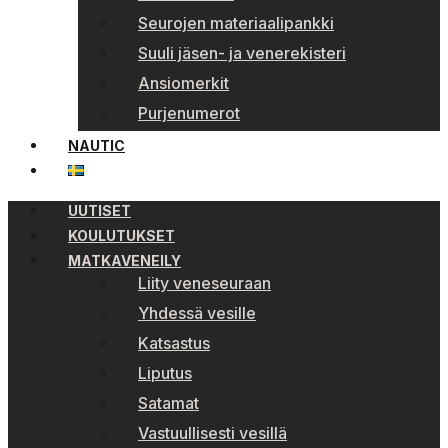
Seurojen materiaalipankki
Suuli jäsen- ja venerekisteri
Ansiomerkit
Purjenumerot
NAUTIC
UUTISET
KOULUTUKSET
MATKAVENEILY
Liity veneseuraan
Yhdessä vesille
Katsastus
Liputus
Satamat
Vastuullisesti vesillä