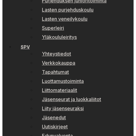
Purjehduksen junioritoiminta
Lasten purjehduskoulu
Lasten veneilykoulu
Superleiri
Yläkoululeiritys
SPV
Yhteystiedot
Verkkokauppa
Tapahtumat
Luottamustoiminta
Liittomateriaalit
Jäsenseurat ja luokkaliitot
Liity jäsenseuraksi
Jäsenedut
Uutiskirjeet
Edunvalvonta