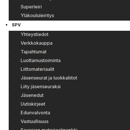
Superleiri
Yläkoululeiritys
SPV
Yhteystiedot
Verkkokauppa
Tapahtumat
Luottamustoiminta
Liittomateriaalit
Jäsenseurat ja luokkaliitot
Liity jäsenseuraksi
Jäsenedut
Uutiskirjeet
Edunvalvonta
Vastuullisuus