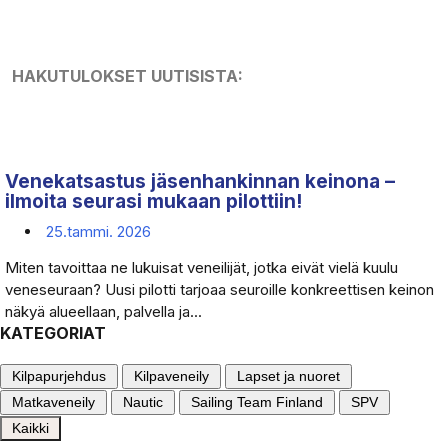
HAKUTULOKSET UUTISISTA:
Venekatsastus jäsenhankinnan keinona –
ilmoita seurasi mukaan pilottiin!
25.tammi. 2026
Miten tavoittaa ne lukuisat veneilijät, jotka eivät vielä kuulu
veneseuraan? Uusi pilotti tarjoaa seuroille konkreettisen keinon
näkyä alueellaan, palvella ja...
KATEGORIAT
Kilpapurjehdus
Kilpaveneily
Lapset ja nuoret
Matkaveneily
Nautic
Sailing Team Finland
SPV
Kaikki