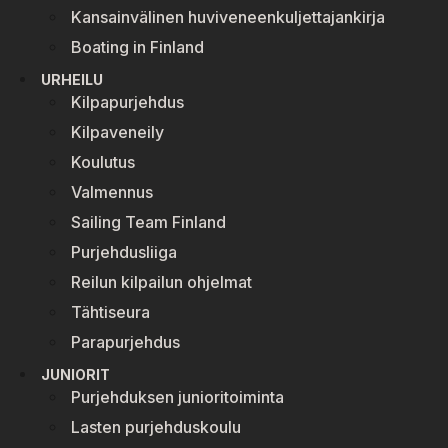
Kansainvälinen huviveneenkuljettajankirja
Boating in Finland
URHEILU
Kilpapurjehdus
Kilpaveneily
Koulutus
Valmennus
Sailing Team Finland
Purjehdusliiga
Reilun kilpailun ohjelmat
Tähtiseura
Parapurjehdus
JUNIORIT
Purjehduksen junioritoiminta
Lasten purjehduskoulu