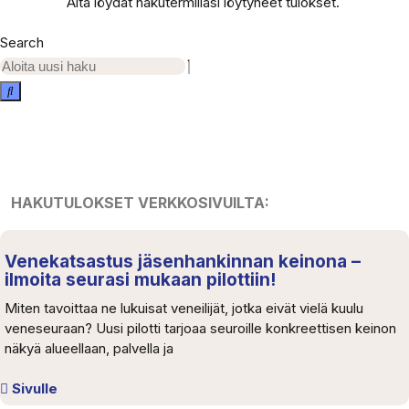
Alta löydät hakutermilläsi löytyneet tulokset.
Search
HAKUTULOKSET VERKKOSIVUILTA:
Venekatsastus jäsenhankinnan keinona –
ilmoita seurasi mukaan pilottiin!
Miten tavoittaa ne lukuisat veneilijät, jotka eivät vielä kuulu
veneseuraan? Uusi pilotti tarjoaa seuroille konkreettisen keinon
näkyä alueellaan, palvella ja
Sivulle