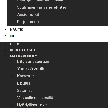
Seurojen materiaalipankki
Suuli jäsen- ja venerekisteri
Ansiomerkit
Purjenumerot
NAUTIC
UUTISET
KOULUTUKSET
MATKAVENEILY
Liity veneseuraan
Yhdessä vesille
Katsastus
Liputus
Satamat
Vastuullisesti vesillä
Hyödylliset linkit