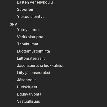
Lasten veneilykoulu
Superleiri
Yläkoululeiritys
SPV
Yhteystiedot
Verkkokauppa
Tapahtumat
Luottamustoiminta
Liittomateriaalit
Jäsenseurat ja luokkaliitot
Liity jäsenseuraksi
Jäsenedut
Uutiskirjeet
Edunvalvonta
Vastuullisuus