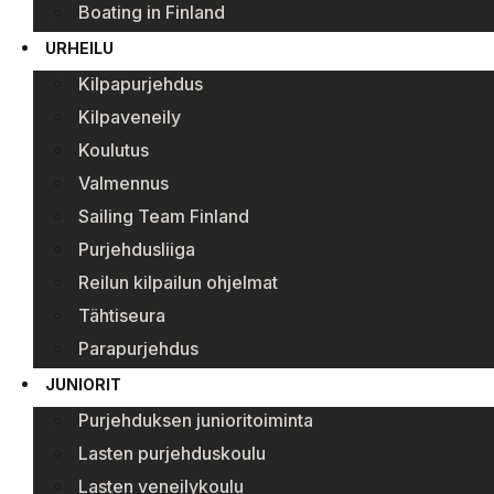
Boating in Finland
URHEILU
Kilpapurjehdus
Kilpaveneily
Koulutus
Valmennus
Sailing Team Finland
Purjehdusliiga
Reilun kilpailun ohjelmat
Tähtiseura
Parapurjehdus
JUNIORIT
Purjehduksen junioritoiminta
Lasten purjehduskoulu
Lasten veneilykoulu