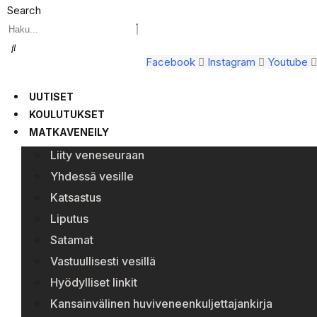
Search
Facebook
Instagram
Youtube
UUTISET
KOULUTUKSET
MATKAVENEILY
Liity veneseuraan
Yhdessä vesille
Katsastus
Liputus
Satamat
Vastuullisesti vesillä
Hyödylliset linkit
Kansainvälinen huviveneenkuljettajankirja