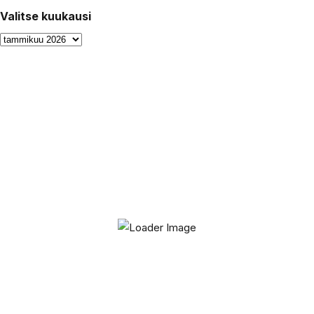
Valitse kuukausi
Valitse
kuukausi