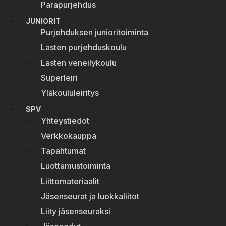
Parapurjehdus
JUNIORIT
Purjehduksen junioritoiminta
Lasten purjehduskoulu
Lasten veneilykoulu
Superleiri
Yläkoululeiritys
SPV
Yhteystiedot
Verkkokauppa
Tapahtumat
Luottamustoiminta
Liittomateriaalit
Jäsenseurat ja luokkaliitot
Liity jäsenseuraksi