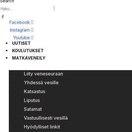
Search
Facebook
Instagram
Youtube
UUTISET
KOULUTUKSET
MATKAVENEILY
Liity veneseuraan
Yhdessä vesille
Katsastus
Liputus
Satamat
Vastuullisesti vesillä
Hyödylliset linkit