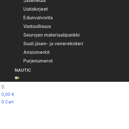
Jäsenedut
Uutiskirjeet
Edunvalvonta
Vastuullisuus
Seurojen materiaalipankki
Suuli jäsen- ja venerekisteri
Ansiomerkit
Purjenumerot
NAUTIC
0,00
€
0
Cart