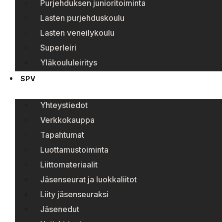
Purjehduksen junioritoiminta
Lasten purjehduskoulu
Lasten veneilykoulu
Superleiri
Yläkoululeiritys
SPV
Yhteystiedot
Verkkokauppa
Tapahtumat
Luottamustoiminta
Liittomateriaalit
Jäsenseurat ja luokkaliitot
Liity jäsenseuraksi
Jäsenedut