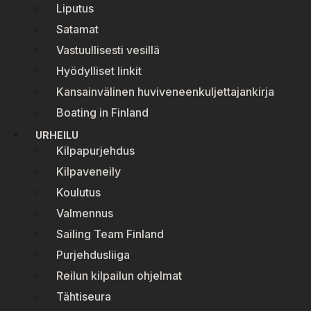
Liputus
Satamat
Vastuullisesti vesillä
Hyödylliset linkit
Kansainvälinen huviveneenkuljettajankirja
Boating in Finland
URHEILU
Kilpapurjehdus
Kilpaveneily
Koulutus
Valmennus
Sailing Team Finland
Purjehdusliiga
Reilun kilpailun ohjelmat
Tähtiseura