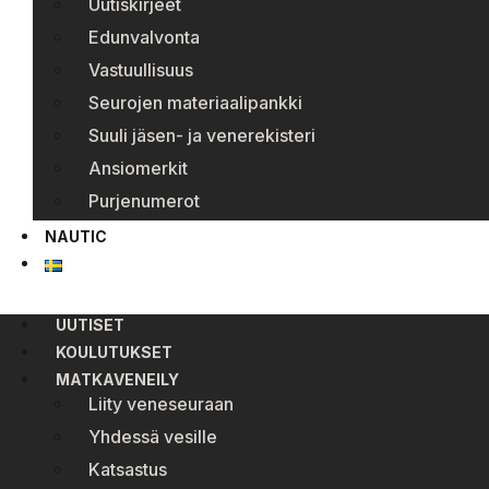
Uutiskirjeet
Edunvalvonta
Vastuullisuus
Seurojen materiaalipankki
Suuli jäsen- ja venerekisteri
Ansiomerkit
Purjenumerot
NAUTIC
UUTISET
KOULUTUKSET
MATKAVENEILY
Liity veneseuraan
Yhdessä vesille
Katsastus