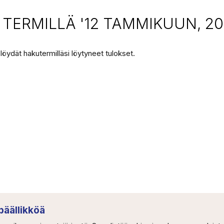
ERMILLÄ '12 TAMMIKUUN, 20
 löydät hakutermilläsi löytyneet tulokset.
äällikköä