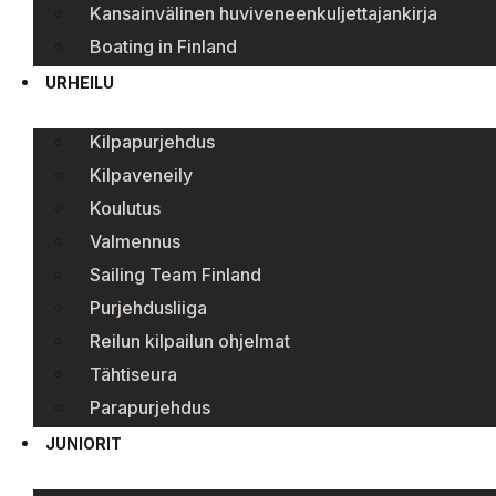
Kansainvälinen huviveneenkuljettajankirja
Boating in Finland
URHEILU
Kilpapurjehdus
Kilpaveneily
Koulutus
Valmennus
Sailing Team Finland
Purjehdusliiga
Reilun kilpailun ohjelmat
Tähtiseura
Parapurjehdus
JUNIORIT