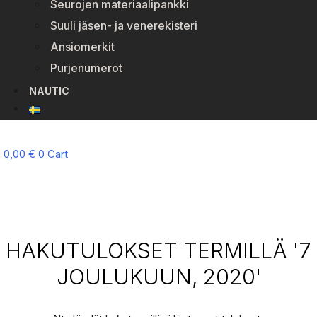
Seurojen materiaalipankki
Suuli jäsen- ja venerekisteri
Ansiomerkit
Purjenumerot
NAUTIC
0,00
€
0
Cart
HAKUTULOKSET TERMILLÄ '7
JOULUKUUN, 2020'