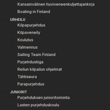
Kansainvälinen huviveneenkuljettajankirja
Boating in Finland
URHEILU
Kilpapurjehdus
Kilpaveneily
Koulutus
Valmennus
Sailing Team Finland
Purjehdusliiga
Reilun kilpailun ohjelmat
Tähtiseura
Parapurjehdus
JUNIORIT
Purjehduksen junioritoiminta
Lasten purjehduskoulu