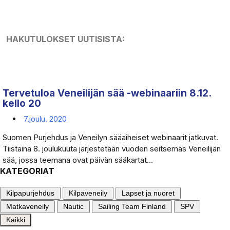
HAKUTULOKSET UUTISISTA:
Tervetuloa Veneilijän sää -webinaariin 8.12.
kello 20
7.joulu. 2020
Suomen Purjehdus ja Veneilyn sääaiheiset webinaarit jatkuvat.
Tiistaina 8. joulukuuta järjestetään vuoden seitsemäs Veneilijän
sää, jossa teemana ovat päivän sääkartat...
KATEGORIAT
Kilpapurjehdus
Kilpaveneily
Lapset ja nuoret
Matkaveneily
Nautic
Sailing Team Finland
SPV
Kaikki