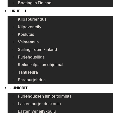
Boating in Finland
URHEILU
Kilpapurjehdus
Kilpaveneily
Koulutus
Valmennus
Sailing Team Finland
Purjehdusliiga
Reilun kilpailun ohjelmat
Tähtiseura
Parapurjehdus
JUNIORIT
Purjehduksen junioritoiminta
Lasten purjehduskoulu
Lasten veneilykoulu