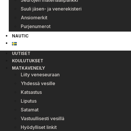
Seurojen materiaalipankki
Suuli jäsen- ja venerekisteri
Ansiomerkit
Purjenumerot
NAUTIC
UUTISET
KOULUTUKSET
MATKAVENEILY
Liity veneseuraan
Yhdessä vesille
Katsastus
Liputus
Satamat
Vastuullisesti vesillä
Hyödylliset linkit