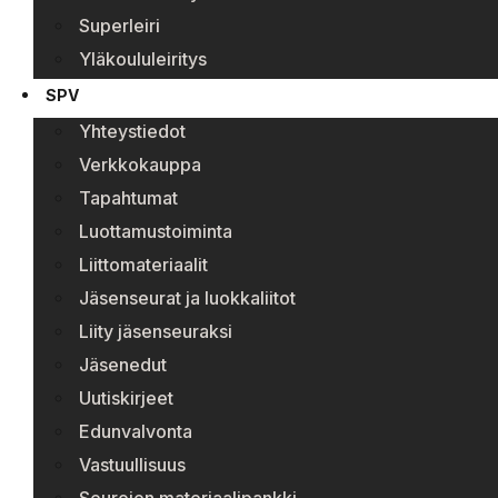
Superleiri
Yläkoululeiritys
SPV
Yhteystiedot
Verkkokauppa
Tapahtumat
Luottamustoiminta
Liittomateriaalit
Jäsenseurat ja luokkaliitot
Liity jäsenseuraksi
Jäsenedut
Uutiskirjeet
Edunvalvonta
Vastuullisuus