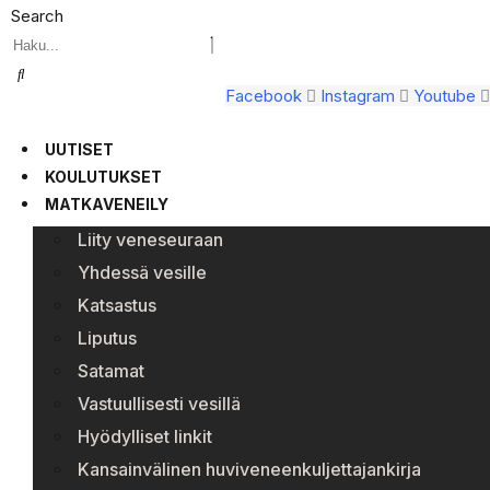
Search
Facebook
Instagram
Youtube
UUTISET
KOULUTUKSET
MATKAVENEILY
Liity veneseuraan
Yhdessä vesille
Katsastus
Liputus
Satamat
Vastuullisesti vesillä
Hyödylliset linkit
Kansainvälinen huviveneenkuljettajankirja