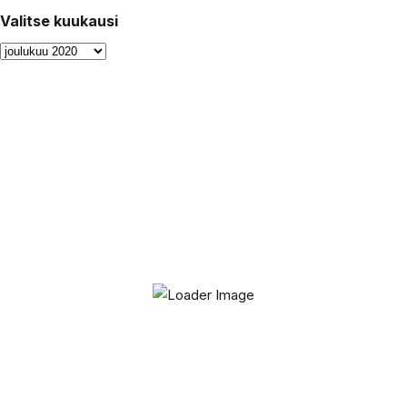
Valitse kuukausi
Valitse
kuukausi