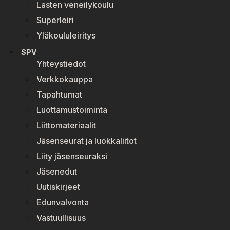
Lasten veneilykoulu
Superleiri
Yläkoululeiritys
SPV
Yhteystiedot
Verkkokauppa
Tapahtumat
Luottamustoiminta
Liittomateriaalit
Jäsenseurat ja luokkaliitot
Liity jäsenseuraksi
Jäsenedut
Uutiskirjeet
Edunvalvonta
Vastuullisuus