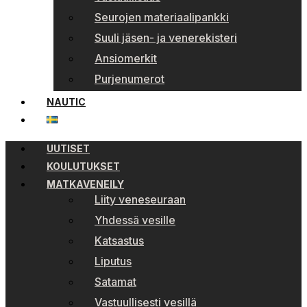
Seurojen materiaalipankki
Suuli jäsen- ja venerekisteri
Ansiomerkit
Purjenumerot
NAUTIC
UUTISET
KOULUTUKSET
MATKAVENEILY
Liity veneseuraan
Yhdessä vesille
Katsastus
Liputus
Satamat
Vastuullisesti vesillä