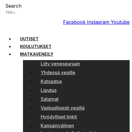
Search
Facebook
Instagram
Youtube
UUTISET
KOULUTUKSET
MATKAVENEILY
Liity veneseuraan
Yhdessä vesille
Katsastus
Liputus
Satamat
Vastuullisesti vesillä
Hyödylliset linkit
Kansainvälinen