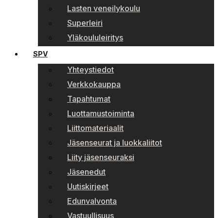
Lasten veneilykoulu
Superleiri
Yläkoululeiritys
SPV
Yhteystiedot
Verkkokauppa
Tapahtumat
Luottamustoiminta
Liittomateriaalit
Jäsenseurat ja luokkaliitot
Liity jäsenseuraksi
Jäsenedut
Uutiskirjeet
Edunvalvonta
Vastuullisuus