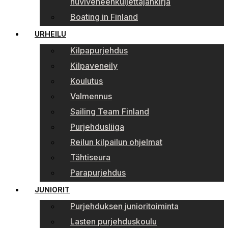
huviveneenkuljettajankirja
Boating in Finland
URHEILU
Kilpapurjehdus
Kilpaveneily
Koulutus
Valmennus
Sailing Team Finland
Purjehdusliiga
Reilun kilpailun ohjelmat
Tähtiseura
Parapurjehdus
JUNIORIT
Purjehduksen junioritoiminta
Lasten purjehduskoulu