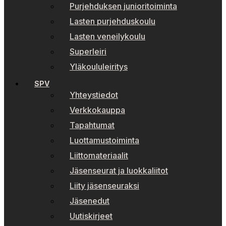
Purjehduksen junioritoiminta
Lasten purjehduskoulu
Lasten veneilykoulu
Superleiri
Yläkoululeiritys
SPV
Yhteystiedot
Verkkokauppa
Tapahtumat
Luottamustoiminta
Liittomateriaalit
Jäsenseurat ja luokkaliitot
Liity jäsenseuraksi
Jäsenedut
Uutiskirjeet