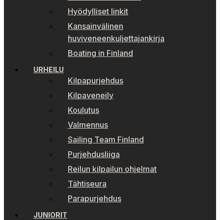
Hyödylliset linkit
Kansainvälinen
huviveneenkuljettajankirja
Boating in Finland
URHEILU
Kilpapurjehdus
Kilpaveneily
Koulutus
Valmennus
Sailing Team Finland
Purjehdusliiga
Reilun kilpailun ohjelmat
Tähtiseura
Parapurjehdus
JUNIORIT