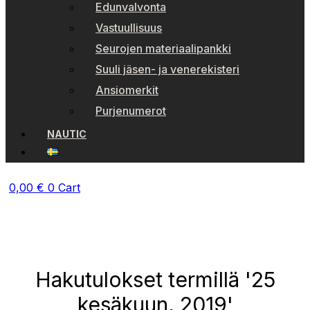
Edunvalvonta
Vastuullisuus
Seurojen materiaalipankki
Suuli jäsen- ja venerekisteri
Ansiomerkit
Purjenumerot
NAUTIC
0,00
€
0
Cart
Hakutulokset termillä '25
kesäkuun, 2019'