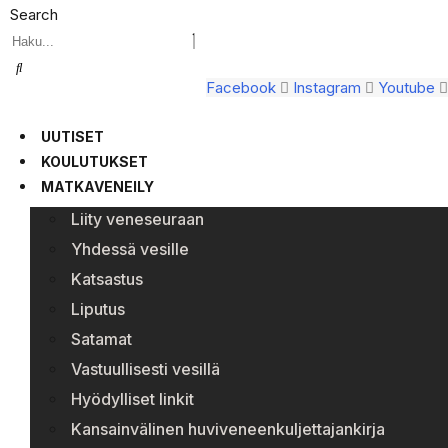
Search
Facebook
Instagram
Youtube
UUTISET
KOULUTUKSET
MATKAVENEILY
Liity veneseuraan
Yhdessä vesille
Katsastus
Liputus
Satamat
Vastuullisesti vesillä
Hyödylliset linkit
Kansainvälinen huviveneenkuljettajankirja