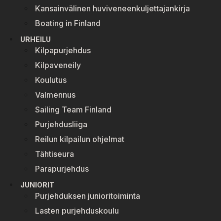
Kansainvälinen huviveneenkuljettajankirja
Boating in Finland
URHEILU
Kilpapurjehdus
Kilpaveneily
Koulutus
Valmennus
Sailing Team Finland
Purjehdusliiga
Reilun kilpailun ohjelmat
Tähtiseura
Parapurjehdus
JUNIORIT
Purjehduksen junioritoiminta
Lasten purjehduskoulu