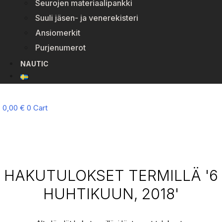
Seurojen materiaalipankki
Suuli jäsen- ja venerekisteri
Ansiomerkit
Purjenumerot
NAUTIC
0,00
€
0
Cart
HAKUTULOKSET TERMILLÄ '6
HUHTIKUUN, 2018'