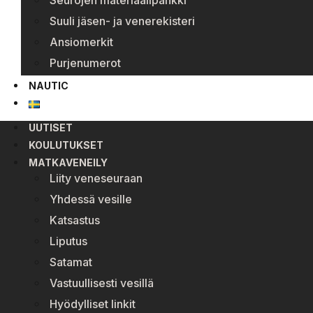
Seurojen materiaalipankki
Suuli jäsen- ja venerekisteri
Ansiomerkit
Purjenumerot
NAUTIC
UUTISET
KOULUTUKSET
MATKAVENEILY
Liity veneseuraan
Yhdessä vesille
Katsastus
Liputus
Satamat
Vastuullisesti vesillä
Hyödylliset linkit