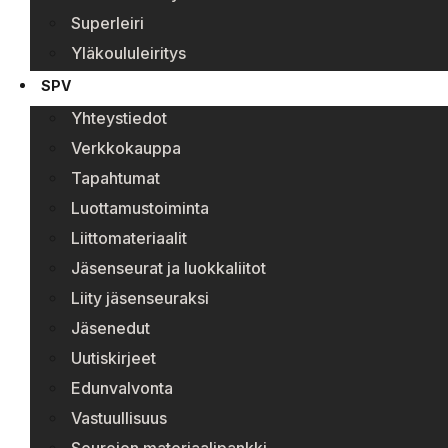
Superleiri
Yläkoululeiritys
SPV
Yhteystiedot
Verkkokauppa
Tapahtumat
Luottamustoiminta
Liittomateriaalit
Jäsenseurat ja luokkaliitot
Liity jäsenseuraksi
Jäsenedut
Uutiskirjeet
Edunvalvonta
Vastuullisuus