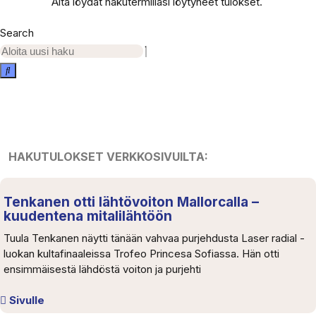
Alta löydät hakutermilläsi löytyneet tulokset.
Search
HAKUTULOKSET VERKKOSIVUILTA:
Tenkanen otti lähtövoiton Mallorcalla –
kuudentena mitalilähtöön
Tuula Tenkanen näytti tänään vahvaa purjehdusta Laser radial -
luokan kultafinaaleissa Trofeo Princesa Sofiassa. Hän otti
ensimmäisestä lähdöstä voiton ja purjehti
Sivulle