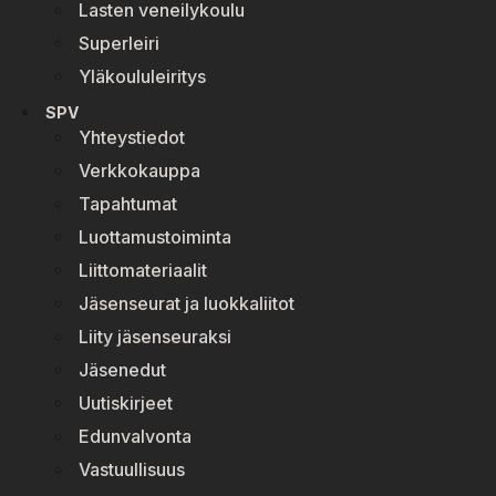
Lasten veneilykoulu
Superleiri
Yläkoululeiritys
SPV
Yhteystiedot
Verkkokauppa
Tapahtumat
Luottamustoiminta
Liittomateriaalit
Jäsenseurat ja luokkaliitot
Liity jäsenseuraksi
Jäsenedut
Uutiskirjeet
Edunvalvonta
Vastuullisuus