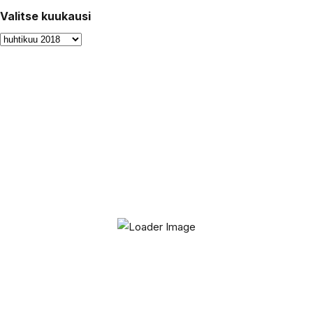
Valitse kuukausi
Valitse
kuukausi