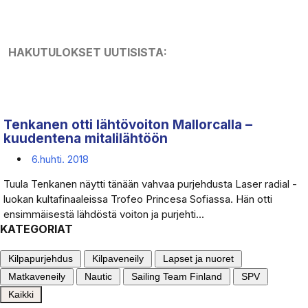
HAKUTULOKSET UUTISISTA:
Tenkanen otti lähtövoiton Mallorcalla –
kuudentena mitalilähtöön
6.huhti. 2018
Tuula Tenkanen näytti tänään vahvaa purjehdusta Laser radial -
luokan kultafinaaleissa Trofeo Princesa Sofiassa. Hän otti
ensimmäisestä lähdöstä voiton ja purjehti...
KATEGORIAT
Kilpapurjehdus
Kilpaveneily
Lapset ja nuoret
Matkaveneily
Nautic
Sailing Team Finland
SPV
Kaikki