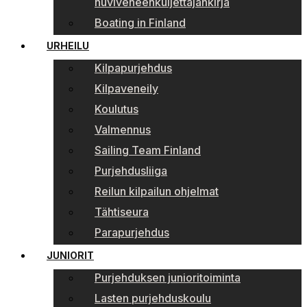
huviveneenkuljettajankirja
Boating in Finland
URHEILU
Kilpapurjehdus
Kilpaveneily
Koulutus
Valmennus
Sailing Team Finland
Purjehdusliiga
Reilun kilpailun ohjelmat
Tähtiseura
Parapurjehdus
JUNIORIT
Purjehduksen junioritoiminta
Lasten purjehduskoulu