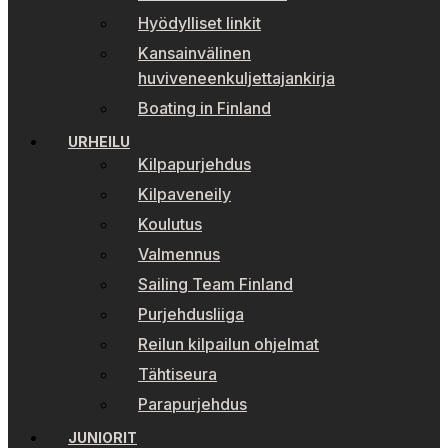
Hyödylliset linkit
Kansainvälinen
huviveneenkuljettajankirja
Boating in Finland
URHEILU
Kilpapurjehdus
Kilpaveneily
Koulutus
Valmennus
Sailing Team Finland
Purjehdusliiga
Reilun kilpailun ohjelmat
Tähtiseura
Parapurjehdus
JUNIORIT