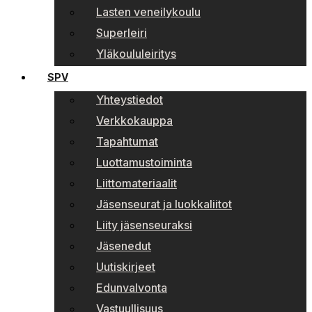
Lasten veneilykoulu
Superleiri
Yläkoululeiritys
SPV
Yhteystiedot
Verkkokauppa
Tapahtumat
Luottamustoiminta
Liittomateriaalit
Jäsenseurat ja luokkaliitot
Liity jäsenseuraksi
Jäsenedut
Uutiskirjeet
Edunvalvonta
Vastuullisuus