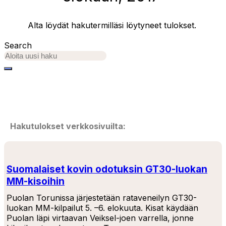
Alta löydät hakutermilläsi löytyneet tulokset.
Search
Hakutulokset verkkosivuilta:
Suomalaiset kovin odotuksin GT30-luokan
MM-kisoihin
Puolan Torunissa järjestetään rataveneilyn GT30-
luokan MM-kilpailut 5. –6. elokuuta. Kisat käydään
Puolan läpi virtaavan Veiksel-joen varrella, jonne