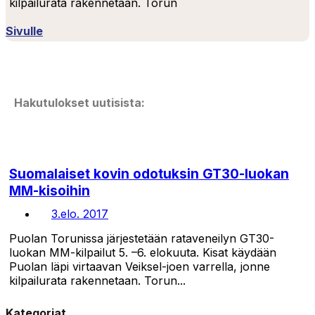
kilpailurata rakennetaan. Torun
Sivulle
Hakutulokset uutisista:
Suomalaiset kovin odotuksin GT30-luokan
MM-kisoihin
3.elo. 2017
Puolan Torunissa järjestetään rataveneilyn GT30-
luokan MM-kilpailut 5. –6. elokuuta. Kisat käydään
Puolan läpi virtaavan Veiksel-joen varrella, jonne
kilpailurata rakennetaan. Torun...
Kategoriat