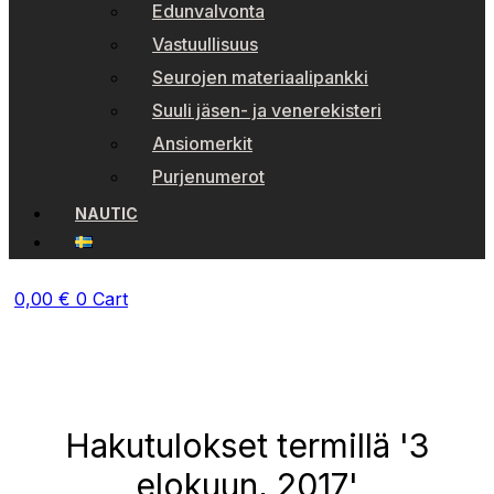
Edunvalvonta
Vastuullisuus
Seurojen materiaalipankki
Suuli jäsen- ja venerekisteri
Ansiomerkit
Purjenumerot
NAUTIC
0,00
€
0
Cart
Hakutulokset termillä '3
elokuun, 2017'