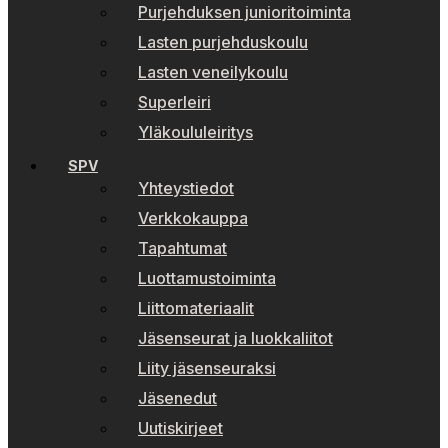
Purjehduksen junioritoiminta
Lasten purjehduskoulu
Lasten veneilykoulu
Superleiri
Yläkoululeiritys
SPV
Yhteystiedot
Verkkokauppa
Tapahtumat
Luottamustoiminta
Liittomateriaalit
Jäsenseurat ja luokkaliitot
Liity jäsenseuraksi
Jäsenedut
Uutiskirjeet