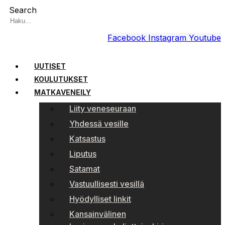
Search
Facebook
Instagram
Youtube
UUTISET
KOULUTUKSET
MATKAVENEILY
Liity veneseuraan
Yhdessä vesille
Katsastus
Liputus
Satamat
Vastuullisesti vesillä
Hyödylliset linkit
Kansainvälinen