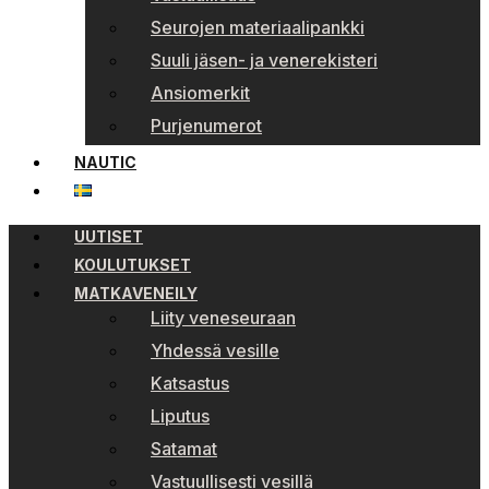
Seurojen materiaalipankki
Suuli jäsen- ja venerekisteri
Ansiomerkit
Purjenumerot
NAUTIC
UUTISET
KOULUTUKSET
MATKAVENEILY
Liity veneseuraan
Yhdessä vesille
Katsastus
Liputus
Satamat
Vastuullisesti vesillä