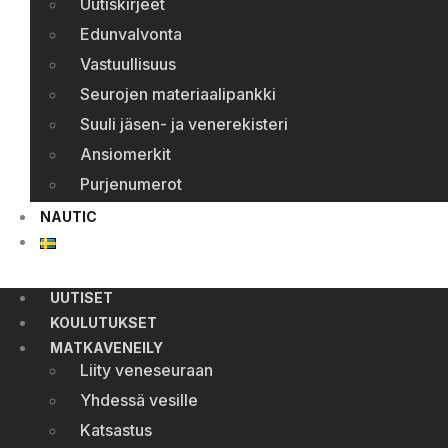
Uutiskirjeet
Edunvalvonta
Vastuullisuus
Seurojen materiaalipankki
Suuli jäsen- ja venerekisteri
Ansiomerkit
Purjenumerot
NAUTIC
UUTISET
KOULUTUKSET
MATKAVENEILY
Liity veneseuraan
Yhdessä vesille
Katsastus