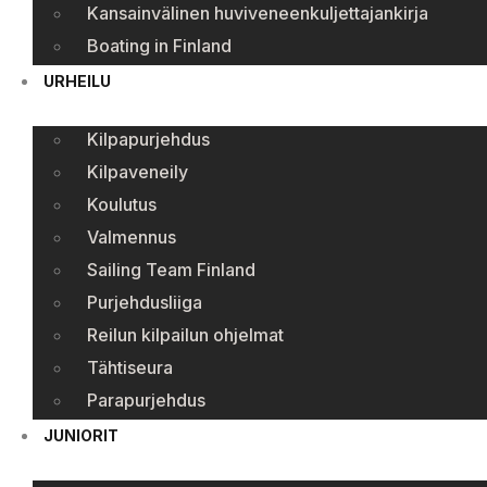
Kansainvälinen huviveneenkuljettajankirja
Boating in Finland
URHEILU
Kilpapurjehdus
Kilpaveneily
Koulutus
Valmennus
Sailing Team Finland
Purjehdusliiga
Reilun kilpailun ohjelmat
Tähtiseura
Parapurjehdus
JUNIORIT