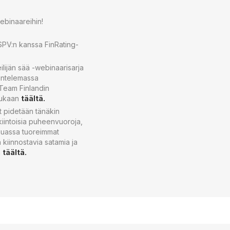
ebinaareihin!
 SPV:n kanssa FinRating-
lijän sää -webinaarisarja
uuntelemassa
 Team Finlandin
 mukaan
täältä.
t pidetään tänäkin
kiintoisia puheenvuoroja,
 muassa tuoreimmat
n kiinnostavia satamia ja
n
täältä.