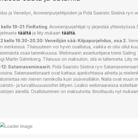
s ja Veneilyn, Avomeripurjehtijoiden ja Pidä Saaristo Siistinä ry:n w
 kello 19-21: FinRating.
Avomeripurjehtijat ry järjestää yhteistyössä
hjelmasta
täältä
ja liity mukaan
täältä.
 kello 19.30-20.30: Veneilijän sää: Kilpapurjehdus, osa 2.
Venei
 merkeissä. Tilaisuuteen voi hyvin osallistua, vaikka ei olisi ollut k
nsimmäistä osaa tammikuussa. Webinaarin asiantuntijana toimii Sailing
gi Martin Gahmberg. Tilaisuus on maksuton, sitä ei tallenneta. Liity
9-12: Satamaseminaarit.
Pidä Saaristo Siistinä ry:n Satamaseminaari
sina. Satamawebinaarit ovat kattaus ajankohtaisia aiheita ja mielen
atoimintaa niin meren rannikolla kuin sisävesilläkin. Näitä ovat muun
istö- ja turvallisuusasioihin liittyen. Lisäksi webinaareissa esitellää
istöjen äärellä. Osallistuminen on maksutonta. Ilmoittaudu nyt mukaa