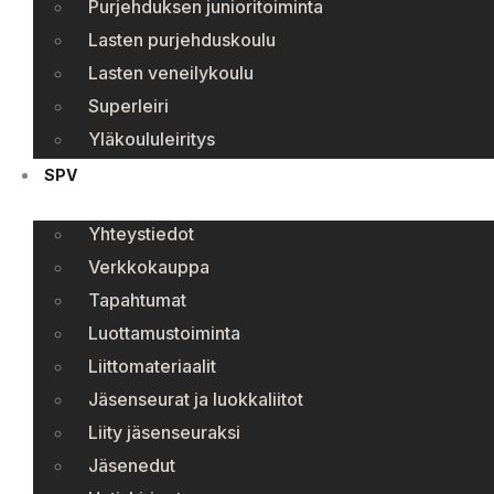
Purjehduksen junioritoiminta
Lasten purjehduskoulu
Lasten veneilykoulu
Superleiri
Yläkoululeiritys
SPV
Yhteystiedot
Verkkokauppa
Tapahtumat
Luottamustoiminta
Liittomateriaalit
Jäsenseurat ja luokkaliitot
Liity jäsenseuraksi
Jäsenedut