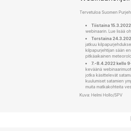
Tervetuloa Suomen Purjehdu
Tiistaina 15.3.2022
webinaarin. Lue lisää o
Torstaina 24.3.2022
jatkuu kilpapurjehduksen
kilpapurjehtijan sään e
pitkäaikainen meteorolo
7.-8.4.2022 kello 
keväänä webinaarimuotoi
jotka käsittelevät satam
kuulumiset satamien ympär
muita matkakohteita ves
Kuva: Helmi Hollo/SPV