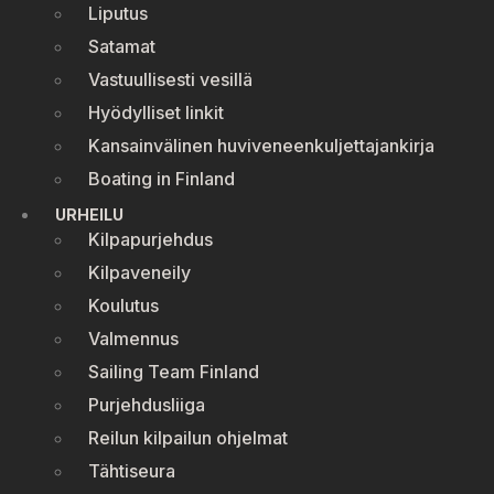
Liputus
Satamat
Vastuullisesti vesillä
Hyödylliset linkit
Kansainvälinen huviveneenkuljettajankirja
Boating in Finland
URHEILU
Kilpapurjehdus
Kilpaveneily
Koulutus
Valmennus
Sailing Team Finland
Purjehdusliiga
Reilun kilpailun ohjelmat
Tähtiseura