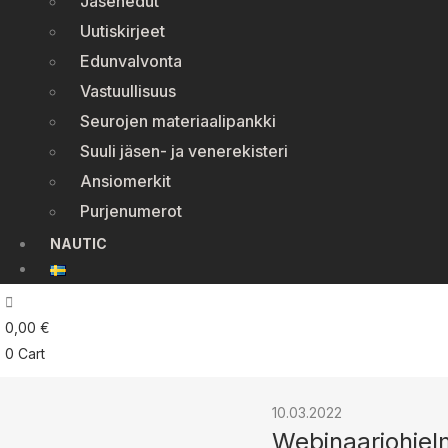
Jäsenedut
Uutiskirjeet
Edunvalvonta
Vastuullisuus
Seurojen materiaalipankki
Suuli jäsen- ja venerekisteri
Ansiomerkit
Purjenumerot
NAUTIC
0,00
€
0
Cart
10.03.2022
Webinaariohjel