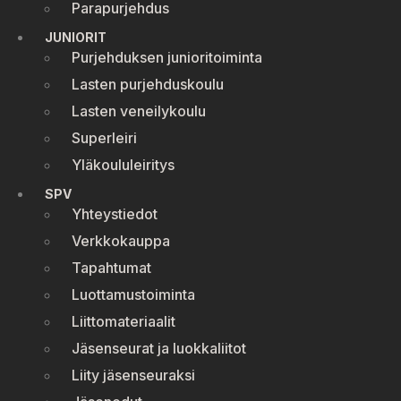
Parapurjehdus
JUNIORIT
Purjehduksen junioritoiminta
Lasten purjehduskoulu
Lasten veneilykoulu
Superleiri
Yläkoululeiritys
SPV
Yhteystiedot
Verkkokauppa
Tapahtumat
Luottamustoiminta
Liittomateriaalit
Jäsenseurat ja luokkaliitot
Liity jäsenseuraksi