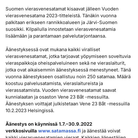
Suomen vierasvenesatamat kisaavat jälleen Vuoden
vierasvenesatama 2023-titteleistä. Tänäkin vuonna
palkitaan erikseen rannikkoalueen ja Järvi-Suomen
suosikki. Kilpailulla innostetaan vierasvenesatamia
lisäämään ja parantamaan palvelutarjontaansa.
Äänestyksessä ovat mukana kaikki viralliset
vierasvenesatamat, jotka tarjoavat yöpymiseen soveltuvia
vieraspaikkoja oheispalveluineen sekä ne vieraslaiturit,
jotka ovat aikaisemmin äänestyksessä menestyneet. Tänä
vuonna äänestykseen osallistuu noin 250 satamaa. Määrä
koostuu palvelusatamista, vieraslaitureista ja
vierassatamista. Vuoden vierasvenesatamat saavat
kunnialaatan ja osaston Vene 23 Båt -messuilta.
Äänestyksen voittajat julkistetaan Vene 23 Båt -messuilla
10.2.2023 Helsingissä.
Äänestys on käynnissä 1.7.–30.9.2022
verkkosivuilla
www.satamassa.fi
ja äänestää voivat
kaikki vierasvenesatamien vieraat. Kaikkien äänestäjien