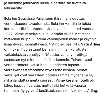
ja haemme jatkuvasti uusia ja perinteisiä tuotteita
lähisaarilta.”
Ilola Inn Sysmässä Päijänteen itärannalla odottaa
veneilykauden avautumista. Ilola Inn valittiin jo toista
kertaa peräkkäin Vuoden vierasvenesatamaksi vuonna
2022. Viime veneilykausi oli erittäin vilkas. Kotimaan
matkailun huippuvuotena veneilijöiden määrä ja käynnit
lisääntyivät huomattavasti. Nyt hotellipäällikkö
Satu Ärling
on hiukan huolestunut bensiinin hinnan korotusten
vaikutuksista veneilyyn. ”Moottoriveneilyn reittejä
saatetaan nyt miettiä entistä tarkemmin. Toivottavasti
veneet rantautuvat kuitenkin entiseen tapaan
vierasvenesatamaamme myös tänä kesänä. Monet
veneilijät ovat vierailleet hotellissamme myös talvella,
mikä ilahduttaa meitä suuresti. Viime kesänä hotelli oli
lähes loppuun varattu, mutta tällä hetkellä vapaita
huoneita löytyy vielä kesäkuukausinakin”, vinkkaa Ärling.