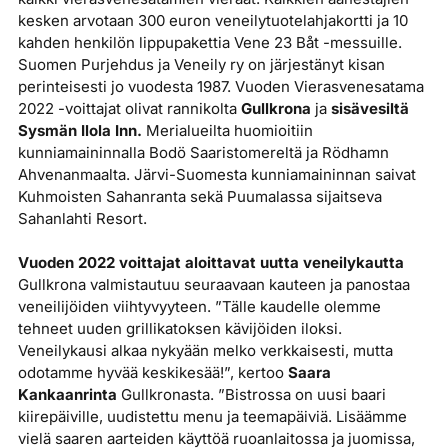
kesken arvotaan 300 euron veneilytuotelahjakortti ja 10
kahden henkilön lippupakettia Vene 23 Båt -messuille.
Suomen Purjehdus ja Veneily ry on järjestänyt kisan
perinteisesti jo vuodesta 1987. Vuoden Vierasvenesatama
2022 -voittajat olivat rannikolta
Gullkrona
ja
sisävesiltä
Sysmän Ilola Inn.
Merialueilta huomioitiin
kunniamaininnalla Bodö Saaristomereltä ja Rödhamn
Ahvenanmaalta. Järvi-Suomesta kunniamaininnan saivat
Kuhmoisten Sahanranta sekä Puumalassa sijaitseva
Sahanlahti Resort.
Vuoden 2022 voittajat aloittavat uutta veneilykautta
Gullkrona valmistautuu seuraavaan kauteen ja panostaa
veneilijöiden viihtyvyyteen. ”Tälle kaudelle olemme
tehneet uuden grillikatoksen kävijöiden iloksi.
Veneilykausi alkaa nykyään melko verkkaisesti, mutta
odotamme hyvää keskikesää!”, kertoo
Saara
Kankaanrinta
Gullkronasta. ”Bistrossa on uusi baari
kiirepäiville, uudistettu menu ja teemapäiviä. Lisäämme
vielä saaren aarteiden käyttöä ruoanlaitossa ja juomissa,