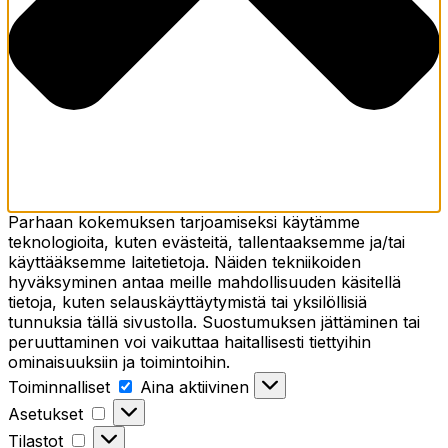
Parhaan kokemuksen tarjoamiseksi käytämme
teknologioita, kuten evästeitä, tallentaaksemme ja/tai
käyttääksemme laitetietoja. Näiden tekniikoiden
hyväksyminen antaa meille mahdollisuuden käsitellä
tietoja, kuten selauskäyttäytymistä tai yksilöllisiä
tunnuksia tällä sivustolla. Suostumuksen jättäminen tai
peruuttaminen voi vaikuttaa haitallisesti tiettyihin
ominaisuuksiin ja toimintoihin.
Toiminnalliset
Toiminnalliset
Aina aktiivinen
Asetukset
Asetukset
Tilastot
Tilastot