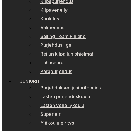
Kilpapurjehdus
Kilpaveneily
Koulutus
Valmennus
Sailing Team Finland
Purjehdusliiga
Reilun kilpailun ohjelmat
Tähtiseura
Parapurjehdus
JUNIORIT
Purjehduksen junioritoiminta
Lasten purjehduskoulu
Lasten veneilykoulu
Superleiri
Yläkoululeiritys