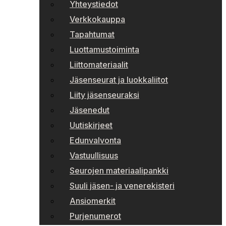
Yhteystiedot
Verkkokauppa
Tapahtumat
Luottamustoiminta
Liittomateriaalit
Jäsenseurat ja luokkaliitot
Liity jäsenseuraksi
Jäsenedut
Uutiskirjeet
Edunvalvonta
Vastuullisuus
Seurojen materiaalipankki
Suuli jäsen- ja venerekisteri
Ansiomerkit
Purjenumerot