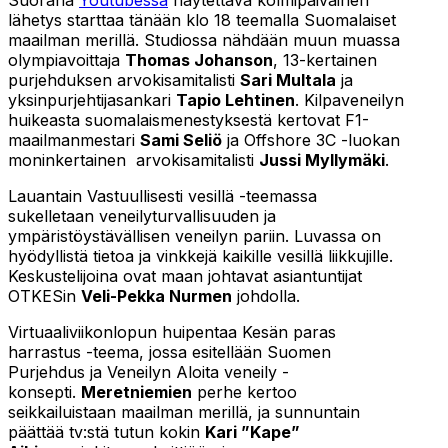
Suorana
Youtubessa
näytettävä kolmipäiväinen
lähetys starttaa tänään klo 18 teemalla Suomalaiset
maailman merillä. Studiossa nähdään muun muassa
olympiavoittaja
Thomas Johanson
, 13-kertainen
purjehduksen arvokisamitalisti
Sari Multala
ja
yksinpurjehtijasankari
Tapio Lehtinen
. Kilpaveneilyn
huikeasta suomalaismenestyksestä kertovat F1-
maailmanmestari
Sami Seliö
ja Offshore 3C -luokan
moninkertainen arvokisamitalisti
Jussi Myllymäki
.
Lauantain Vastuullisesti vesillä -teemassa
sukelletaan veneilyturvallisuuden ja
ympäristöystävällisen veneilyn pariin. Luvassa on
hyödyllistä tietoa ja vinkkejä kaikille vesillä liikkujille.
Keskustelijoina ovat maan johtavat asiantuntijat
OTKESin
Veli-Pekka Nurmen
johdolla.
Virtuaaliviikonlopun huipentaa Kesän paras
harrastus -teema, jossa esitellään Suomen
Purjehdus ja Veneilyn Aloita veneily -
konsepti.
Meretniemien
perhe kertoo
seikkailuistaan maailman merillä, ja sunnuntain
päättää tv:stä tutun kokin
Kari ”Kape”