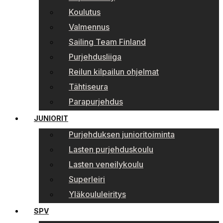
Koulutus
Valmennus
Sailing Team Finland
Purjehdusliiga
Reilun kilpailun ohjelmat
Tähtiseura
Parapurjehdus
JUNIORIT
Purjehduksen junioritoiminta
Lasten purjehduskoulu
Lasten veneilykoulu
Superleiri
Yläkoululeiritys
SPV