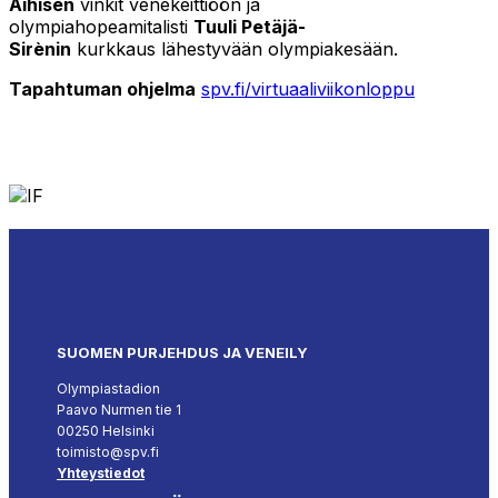
Aihisen
vinkit venekeittiöön ja
olympiahopeamitalisti
Tuuli Petäjä-
Sirènin
kurkkaus lähestyvään olympiakesään.
Tapahtuman ohjelma
spv.fi/virtuaaliviikonloppu
SUOMEN PURJEHDUS JA VENEILY
Olympiastadion
Paavo Nurmen tie 1
00250 Helsinki
toimisto@spv.fi
Yhteystiedot