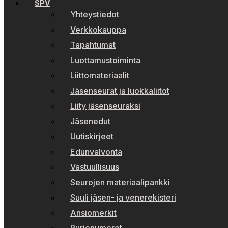
SPV
Yhteystiedot
Verkkokauppa
Tapahtumat
Luottamustoiminta
Liittomateriaalit
Jäsenseurat ja luokkaliitot
Liity jäsenseuraksi
Jäsenedut
Uutiskirjeet
Edunvalvonta
Vastuullisuus
Seurojen materiaalipankki
Suuli jäsen- ja venerekisteri
Ansiomerkit