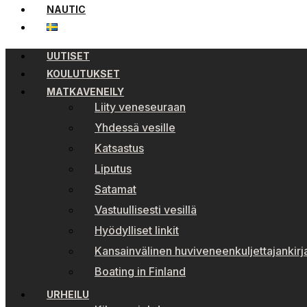
NAUTIC
UUTISET
KOULUTUKSET
MATKAVENEILY
Liity veneseuraan
Yhdessä vesille
Katsastus
Liputus
Satamat
Vastuullisesti vesillä
Hyödylliset linkit
Kansainvälinen huviveneenkuljettajankirj
Boating in Finland
URHEILU