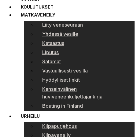
KOULUTUKSET
MATKAVENEILY
Liity veneseuraan
Yhdessä vesille
Katsastus
Liputus
Satamat
Vastuullisesti vesillä
Hyödylliset linkit
Kansainvälinen
huviveneenkuljettajankirja
Boating in Finland
URHEILU
Kilpapurjehdus
Kilpaveneily