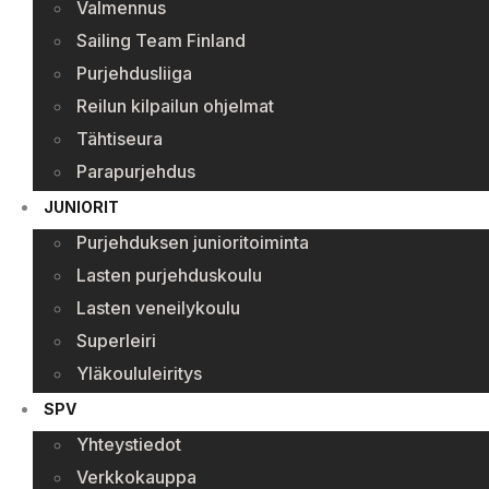
Valmennus
Sailing Team Finland
Purjehdusliiga
Reilun kilpailun ohjelmat
Tähtiseura
Parapurjehdus
JUNIORIT
Purjehduksen junioritoiminta
Lasten purjehduskoulu
Lasten veneilykoulu
Superleiri
Yläkoululeiritys
SPV
Yhteystiedot
Verkkokauppa