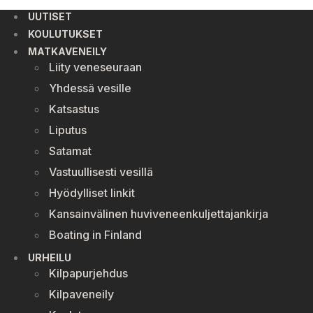
UUTISET
KOULUTUKSET
MATKAVENEILY
Liity veneseuraan
Yhdessä vesille
Katsastus
Liputus
Satamat
Vastuullisesti vesillä
Hyödylliset linkit
Kansainvälinen huviveneenkuljettajankirja
Boating in Finland
URHEILU
Kilpapurjehdus
Kilpaveneily