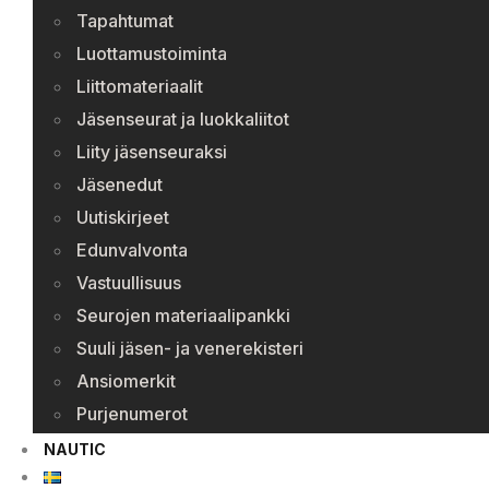
Tapahtumat
Luottamustoiminta
Liittomateriaalit
Jäsenseurat ja luokkaliitot
Liity jäsenseuraksi
Jäsenedut
Uutiskirjeet
Edunvalvonta
Vastuullisuus
Seurojen materiaalipankki
Suuli jäsen- ja venerekisteri
Ansiomerkit
Purjenumerot
NAUTIC