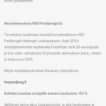
kortin puhelimeesi.
Kesäalennuksia HSS Paviljongista
Tervetuloa nauttimaan kesästä tunnelmalliseen HSS
Paviljongiin Helsingin Liuskasaareen. Saat SPV:n
mobiilijäsenkorttia näyttämällä Purjehtijan viinit 26 euroa/pullo
ja à la carte -annoksista 10 prosentin alennuksen kesä-, heinä-
ja elokuussa 2020.
Näytä mobiilijäsenkorttiasi tilauksen yhteydessä.
hsspaviljong.fi
Kahden Liuskan ostajalle toinen Liuskoista -50 %
Skifferien tarina alkoi Liuskaluodolta, ja siitä herkkumme ja