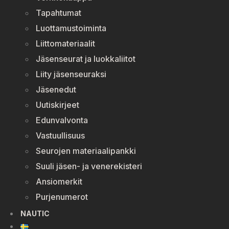
Tapahtumat
Luottamustoiminta
Liittomateriaalit
Jäsenseurat ja luokkaliitot
Liity jäsenseuraksi
Jäsenedut
Uutiskirjeet
Edunvalvonta
Vastuullisuus
Seurojen materiaalipankki
Suuli jäsen- ja venerekisteri
Ansiomerkit
Purjenumerot
NAUTIC