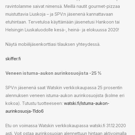
ravintolamme saivat nimensä. Meillä nautit gourmet-pizzaa
muistuttavia Liuskoja – ja SPV:n jäsenenä kannattavaan
etuhintaan. Tervetuloa käyttämään jäsenetusi Hankoon tai
Helsingin Liuskaluodolle kesä-, heinä- ja elokuussa 2020!
Näytä mobiilijäsenkorttiasi tilauksen yhteydessä.
skiffer.fi
Veneen istuma-aukon aurinkosuojista -25 %
SPV:n jäsenenä saat Watskin verkkokaupassa 25 prosentin
alennuksen veneen istuma-aukon aurinkosuojista (kolme eri
kokoa). Tutustu tuotteeseen:
watski.fi/Istuma-aukon-
aurinkosuoja-11do6
Etu on voimassa Watskin verkkokaupassa watski.fi 31.12.2020
asti. Voit ostaa aurinkosuojan alennettuun hintaan aktivoimalla