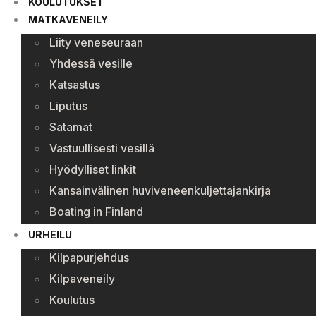
KOULUTUKSET
MATKAVENEILY
Liity veneseuraan
Yhdessä vesille
Katsastus
Liputus
Satamat
Vastuullisesti vesillä
Hyödylliset linkit
Kansainvälinen huviveneenkuljettajankirja
Boating in Finland
URHEILU
Kilpapurjehdus
Kilpaveneily
Koulutus