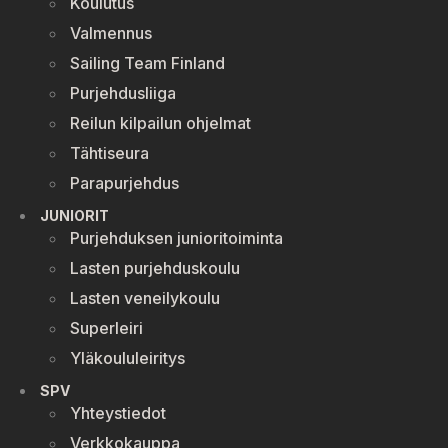
Koulutus
Valmennus
Sailing Team Finland
Purjehdusliiga
Reilun kilpailun ohjelmat
Tähtiseura
Parapurjehdus
JUNIORIT
Purjehduksen junioritoiminta
Lasten purjehduskoulu
Lasten veneilykoulu
Superleiri
Yläkoululeiritys
SPV
Yhteystiedot
Verkkokauppa