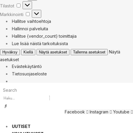
Tilastot
Tilastot
Markkinointi
Markkinointi
Hallitse vaihtoehtoja
Hallinnoi palveluita
Hallitse {vendor_count} toimittajia
Lue lisää näistä tarkoituksista
Näytä
Hyväksy
Kiellä
Näytä asetukset
Tallenna asetukset
asetukset
Evästekäytäntö
Tietosuojaseloste
Search
Facebook
Instagram
Youtube
UUTISET