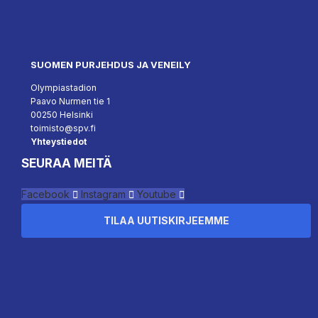
SUOMEN PURJEHDUS JA VENEILY
Olympiastadion
Paavo Nurmen tie 1
00250 Helsinki
toimisto@spv.fi
Yhteystiedot
SEURAA MEITÄ
Facebook
Instagram
Youtube
TILAA UUTISKIRJEEMME
Hallinnoi suostumusta
``