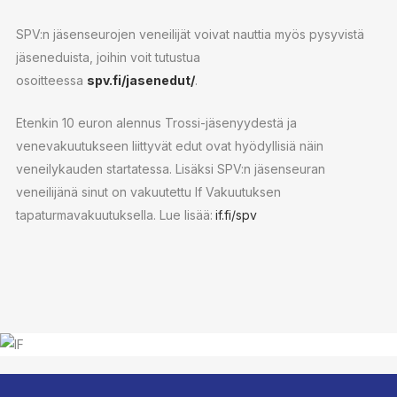
SPV:n jäsenseurojen veneilijät voivat nauttia myös pysyvistä
jäseneduista, joihin voit tutustua
osoitteessa
spv.fi/jasenedut/
.
Etenkin 10 euron alennus Trossi-jäsenyydestä ja
venevakuutukseen liittyvät edut ovat hyödyllisiä näin
veneilykauden startatessa. Lisäksi SPV:n jäsenseuran
veneilijänä sinut on vakuutettu If Vakuutuksen
tapaturmavakuutuksella. Lue lisää:
if.fi/spv