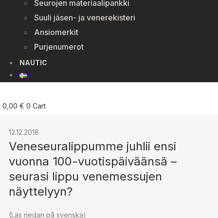
Seurojen materiaalipankki
Suuli jäsen- ja venerekisteri
Ansiomerkit
Purjenumerot
NAUTIC
0,00
€
0
Cart
12.12.2018
Veneseuralippumme juhlii ensi
vuonna 100-vuotispäiväänsä –
seurasi lippu venemessujen
näyttelyyn?
(Läs nedan på svenska)