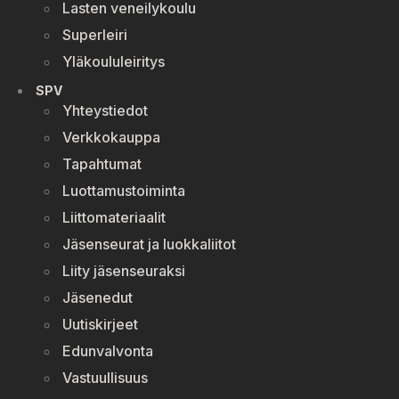
Lasten veneilykoulu
Superleiri
Yläkoululeiritys
SPV
Yhteystiedot
Verkkokauppa
Tapahtumat
Luottamustoiminta
Liittomateriaalit
Jäsenseurat ja luokkaliitot
Liity jäsenseuraksi
Jäsenedut
Uutiskirjeet
Edunvalvonta
Vastuullisuus