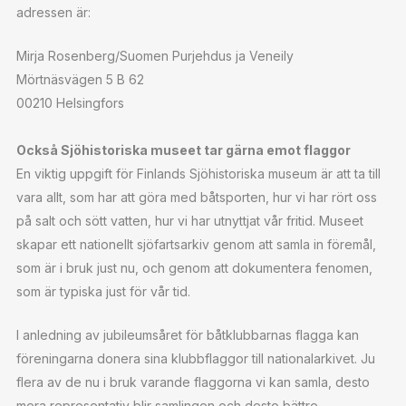
adressen är:
Mirja Rosenberg/Suomen Purjehdus ja Veneily
Mörtnäsvägen 5 B 62
00210 Helsingfors
Också Sjöhistoriska museet tar gärna emot flaggor
En viktig uppgift för Finlands Sjöhistoriska museum är att ta till
vara allt, som har att göra med båtsporten, hur vi har rört oss
på salt och sött vatten, hur vi har utnyttjat vår fritid. Museet
skapar ett nationellt sjöfartsarkiv genom att samla in föremål,
som är i bruk just nu, och genom att dokumentera fenomen,
som är typiska just för vår tid.
I anledning av jubileumsåret för båtklubbarnas flagga kan
föreningarna donera sina klubbflaggor till nationalarkivet. Ju
flera av de nu i bruk varande flaggorna vi kan samla, desto
mera representativ blir samlingen och desto bättre