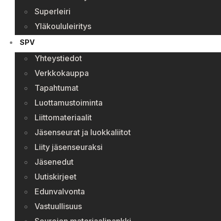
Superleiri
Yläkoululeiritys
SPV
Yhteystiedot
Verkkokauppa
Tapahtumat
Luottamustoiminta
Liittomateriaalit
Jäsenseurat ja luokkaliitot
Liity jäsenseuraksi
Jäsenedut
Uutiskirjeet
Edunvalvonta
Vastuullisuus