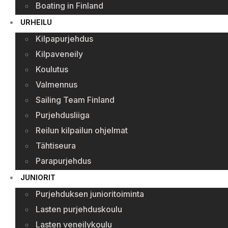
Boating in Finland
URHEILU
Kilpapurjehdus
Kilpaveneily
Koulutus
Valmennus
Sailing Team Finland
Purjehdusliiga
Reilun kilpailun ohjelmat
Tähtiseura
Parapurjehdus
JUNIORIT
Purjehduksen junioritoiminta
Lasten purjehduskoulu
Lasten veneilykoulu