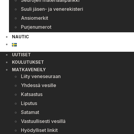
Seurojen materiaalipankki
Suuli jäsen- ja venerekisteri
Ansiomerkit
Purjenumerot
NAUTIC
UUTISET
KOULUTUKSET
MATKAVENEILY
Liity veneseuraan
Yhdessä vesille
Katsastus
Liputus
Satamat
Vastuullisesti vesillä
Hyödylliset linkit