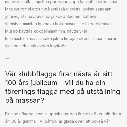
mahdollisuutta lahjoittaa pursiseuralippu kansalliskokoelmaan.
Mitä suurempi otos nyt käytössä olevista lipuista saadaan
yhteen, sitä näyttävämpi ja koko Suomen kattava
yhdistystoimintaa kuvaava kokonaisuus se tulee olemaan.
Museo käyttää kokoelmiaan mm. näyttely- ja
tutkimustoiminnassa sekä jakaa tietoja kokoelmistaan suuren
yleisön sekä tutkijoiden käyttöön.
**
Vår klubbflagga firar nästa år sitt
100 års jubileum – vill du ha din
förenings flagga med på utställning
på mässan?
Finlands flagga, som vi uppskattar och är stolta över, blir detta
år 100 år gammal. Vi båtfolk är glada över, att också vår