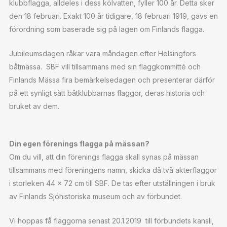
klubbflagga, alldeles i dess kölvatten, fyller 100 år. Detta sker
den 18 februari. Exakt 100 år tidigare, 18 februari 1919, gavs en
förordning som baserade sig på lagen om Finlands flagga.
Jubileumsdagen råkar vara måndagen efter Helsingfors
båtmässa. SBF vill tillsammans med sin flaggkommitté och
Finlands Mässa fira bemärkelsedagen och presenterar därför
på ett synligt sätt båtklubbarnas flaggor, deras historia och
bruket av dem.
Din egen förenings flagga på mässan?
Om du vill, att din förenings flagga skall synas på mässan
tillsammans med föreningens namn, skicka då två akterflaggor
i storleken 44 x 72 cm till SBF. De tas efter utställningen i bruk
av Finlands Sjöhistoriska museum och av förbundet.
Vi hoppas få flaggorna senast 20.1.2019 till förbundets kansli,