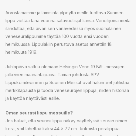
Arvostamamme ja lämmintä ylpeyttä meille tuottava Suomen
lippu viettää tänä vuonna satavuotisjuhliansa. Veneilijöinä meitä
ilahduttaa, että aivan sen vanavedessä myös suomalainen
veneseuralippumme täyttää 100 vuotta ensi vuoden
helmikuussa. Lippulakiin perustuva asetus annettiin 18.
helmikuuta 1919.
Juhlapäivä sattuu olemaan Helsingin Vene 19 Båt -messujen
jälkeinen maanantaipäivä. Tämän johdosta SPV
Lippukomiteoineen ja Suomen Messut ovat halunneet juhlistaa
merkkitapausta ja tuoda veneseurojen lippuja, niiden historiaa
ja käyttöä näyttävästi esille.
Oman seurasi lippu messuille?
Jos haluat, että seurasi lippu näkyy näyttelyssä seuran nimen
kera, voit lähettää kaksi 44 x 72 cm -kokoista perälippua