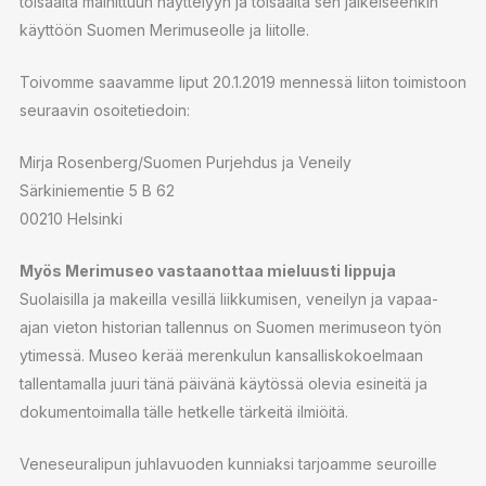
toisaalta mainittuun näyttelyyn ja toisaalta sen jälkeiseenkin
käyttöön Suomen Merimuseolle ja liitolle.
Toivomme saavamme liput 20.1.2019 mennessä liiton toimistoon
seuraavin osoitetiedoin:
Mirja Rosenberg/Suomen Purjehdus ja Veneily
Särkiniementie 5 B 62
00210 Helsinki
Myös Merimuseo vastaanottaa mieluusti lippuja
Suolaisilla ja makeilla vesillä liikkumisen, veneilyn ja vapaa-
ajan vieton historian tallennus on Suomen merimuseon työn
ytimessä. Museo kerää merenkulun kansalliskokoelmaan
tallentamalla juuri tänä päivänä käytössä olevia esineitä ja
dokumentoimalla tälle hetkelle tärkeitä ilmiöitä.
Veneseuralipun juhlavuoden kunniaksi tarjoamme seuroille