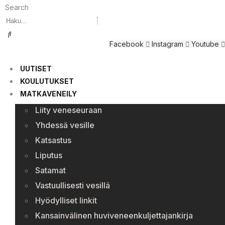
Search
Facebook
Instagram
Youtube
UUTISET
KOULUTUKSET
MATKAVENEILY
Liity veneseuraan
Yhdessä vesille
Katsastus
Liputus
Satamat
Vastuullisesti vesillä
Hyödylliset linkit
Kansainvälinen huviveneenkuljettajankirja