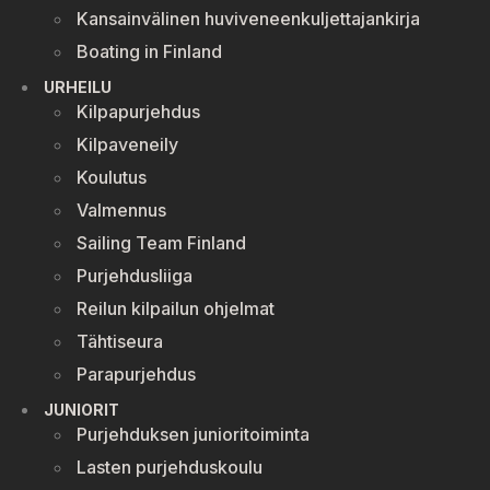
Kansainvälinen huviveneenkuljettajankirja
Boating in Finland
URHEILU
Kilpapurjehdus
Kilpaveneily
Koulutus
Valmennus
Sailing Team Finland
Purjehdusliiga
Reilun kilpailun ohjelmat
Tähtiseura
Parapurjehdus
JUNIORIT
Purjehduksen junioritoiminta
Lasten purjehduskoulu