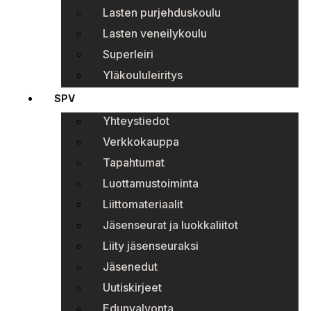
Lasten purjehduskoulu
Lasten veneilykoulu
Superleiri
Yläkoululeiritys
SPV
Yhteystiedot
Verkkokauppa
Tapahtumat
Luottamustoiminta
Liittomateriaalit
Jäsenseurat ja luokkaliitot
Liity jäsenseuraksi
Jäsenedut
Uutiskirjeet
Edunvalvonta