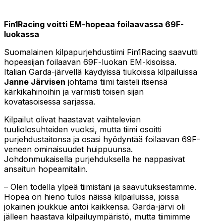
Fin1Racing voitti EM-hopeaa foilaavassa 69F-
luokassa
Suomalainen kilpapurjehdustiimi Fin1Racing saavutti
hopeasijan foilaavan 69F-luokan EM-kisoissa.
Italian Garda-järvellä käydyissä tiukoissa kilpailuissa
Janne Järvisen
johtama tiimi taisteli itsensä
kärkikahinoihin ja varmisti toisen sijan
kovatasoisessa sarjassa.
Kilpailut olivat haastavat vaihtelevien
tuuliolosuhteiden vuoksi, mutta tiimi osoitti
purjehdustaitonsa ja osasi hyödyntää foilaavan 69F-
veneen ominaisuudet huippuunsa.
Johdonmukaisella purjehduksella he nappasivat
ansaitun hopeamitalin.
– Olen todella ylpeä tiimistäni ja saavutuksestamme.
Hopea on hieno tulos näissä kilpailuissa, joissa
jokainen joukkue antoi kaikkensa. Garda-järvi oli
jälleen haastava kilpailuympäristö, mutta tiimimme