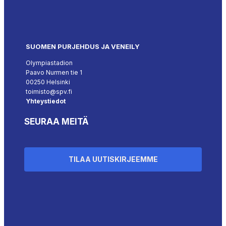
SUOMEN PURJEHDUS JA VENEILY
Olympiastadion
Paavo Nurmen tie 1
00250 Helsinki
toimisto@spv.fi
Yhteystiedot
SEURAA MEITÄ
TILAA UUTISKIRJEEMME
``