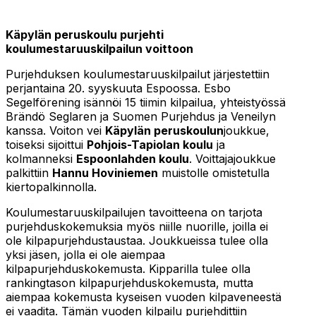
Käpylän peruskoulu purjehti
koulumestaruuskilpailun voittoon
Purjehduksen koulumestaruuskilpailut järjestettiin
perjantaina 20. syyskuuta Espoossa. Esbo
Segelförening isännöi 15 tiimin kilpailua, yhteistyössä
Brändö Seglaren ja Suomen Purjehdus ja Veneilyn
kanssa. Voiton vei
Käpylän peruskoulun
joukkue,
toiseksi sijoittui
Pohjois-Tapiolan koulu
ja
kolmanneksi
Espoonlahden koulu
. Voittajajoukkue
palkittiin
Hannu Hoviniemen
muistolle omistetulla
kiertopalkinnolla.
Koulumestaruuskilpailujen tavoitteena on tarjota
purjehduskokemuksia myös niille nuorille, joilla ei
ole kilpapurjehdustaustaa. Joukkueissa tulee olla
yksi jäsen, jolla ei ole aiempaa
kilpapurjehduskokemusta. Kipparilla tulee olla
rankingtason kilpapurjehduskokemusta, mutta
aiempaa kokemusta kyseisen vuoden kilpaveneestä
ei vaadita. Tämän vuoden kilpailu purjehdittiin