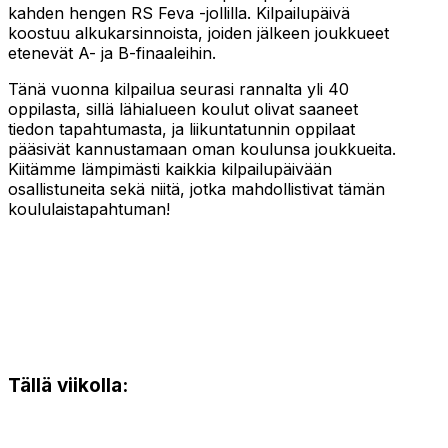
kahden hengen RS Feva -jollilla. Kilpailupäivä
koostuu alkukarsinnoista, joiden jälkeen joukkueet
etenevät A- ja B-finaaleihin.
Tänä vuonna kilpailua seurasi rannalta yli 40
oppilasta, sillä lähialueen koulut olivat saaneet
tiedon tapahtumasta, ja liikuntatunnin oppilaat
pääsivät kannustamaan oman koulunsa joukkueita.
Kiitämme lämpimästi kaikkia kilpailupäivään
osallistuneita sekä niitä, jotka mahdollistivat tämän
koululaistapahtuman!
Tällä viikolla: