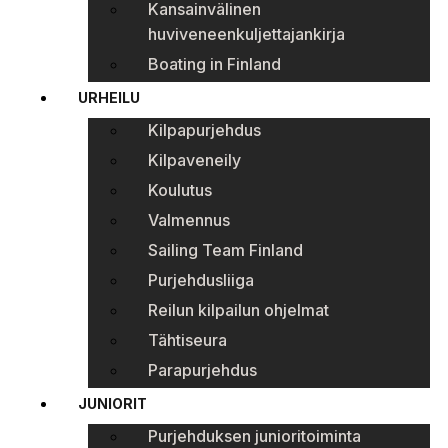
Kansainvälinen
huviveneenkuljettajankirja
Boating in Finland
URHEILU
Kilpapurjehdus
Kilpaveneily
Koulutus
Valmennus
Sailing Team Finland
Purjehdusliiga
Reilun kilpailun ohjelmat
Tähtiseura
Parapurjehdus
JUNIORIT
Purjehduksen junioritoiminta