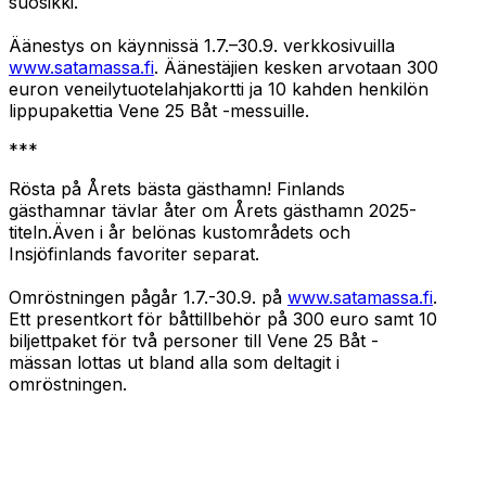
suosikki.
Äänestys on käynnissä 1.7.–30.9. verkkosivuilla
www.satamassa.fi
. Äänestäjien kesken arvotaan 300
euron veneilytuotelahjakortti ja 10 kahden henkilön
lippupakettia Vene 25 Båt -messuille.
***
Rösta på Årets bästa gästhamn! Finlands
gästhamnar tävlar åter om Årets gästhamn 2025-
titeln.Även i år belönas kustområdets och
Insjöfinlands favoriter separat.
Omröstningen pågår 1.7.-30.9. på
www.satamassa.fi
.
Ett presentkort för båttillbehör på 300 euro samt 10
biljettpaket för två personer till Vene 25 Båt -
mässan lottas ut bland alla som deltagit i
omröstningen.