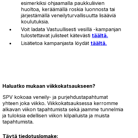
esimerkiksi ohjaamalla paukkuliivien
huoltoa, keräämällä roskia luonnosta tai
järjestämällä veneilyturvallisuutta lisääviä
koulutuksia.
Voit ladata Vastuullisesti vesillä -kampanjan
tulostettavat julisteet kätevästi
täältä.
Lisätietoa kampanjasta löydät
täältä.
Haluatko mukaan viikkokatsaukseen?
SPV kokoaa veneily- ja purjehdustapahtumat
yhteen joka viikko. Viikkokatsauksessa kerromme
alkavan viikon tapahtumista sekä jaamme tunnelmia
ja tuloksia edellisen viikon kilpailuista ja muista
tapahtumista.
Täytä tiedotuslomake: