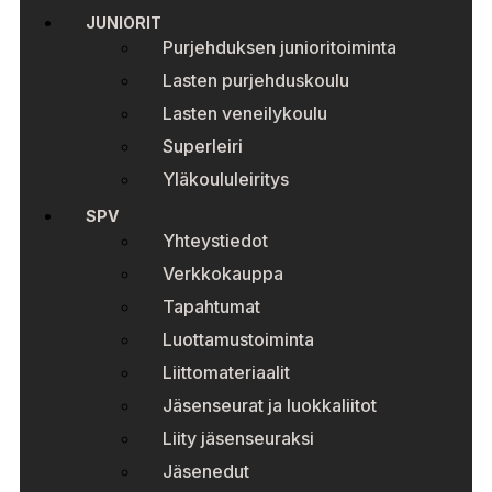
JUNIORIT
Purjehduksen junioritoiminta
Lasten purjehduskoulu
Lasten veneilykoulu
Superleiri
Yläkoululeiritys
SPV
Yhteystiedot
Verkkokauppa
Tapahtumat
Luottamustoiminta
Liittomateriaalit
Jäsenseurat ja luokkaliitot
Liity jäsenseuraksi
Jäsenedut