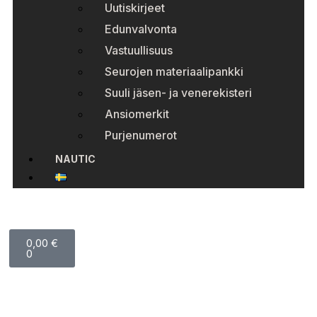
Uutiskirjeet
Edunvalvonta
Vastuullisuus
Seurojen materiaalipankki
Suuli jäsen- ja venerekisteri
Ansiomerkit
Purjenumerot
NAUTIC
0,00
€
0