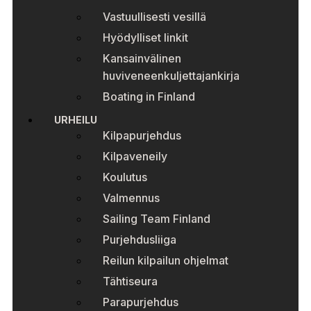
Vastuullisesti vesillä
Hyödylliset linkit
Kansainvälinen
huviveneenkuljettajankirja
Boating in Finland
URHEILU
Kilpapurjehdus
Kilpaveneily
Koulutus
Valmennus
Sailing Team Finland
Purjehdusliiga
Reilun kilpailun ohjelmat
Tähtiseura
Parapurjehdus