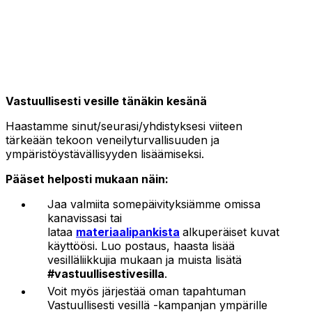
Vastuullisesti vesille tänäkin kesänä
Haastamme sinut/seurasi/yhdistyksesi viiteen
tärkeään tekoon veneilyturvallisuuden ja
ympäristöystävällisyyden lisäämiseksi.
Pääset helposti mukaan näin:
Jaa valmiita somepäivityksiämme omissa
kanavissasi tai
lataa
materiaalipankista
alkuperäiset kuvat
käyttöösi. Luo postaus, haasta lisää
vesilläliikkujia mukaan ja muista lisätä
#vastuullisestivesilla
.
Voit myös järjestää oman tapahtuman
Vastuullisesti vesillä -kampanjan ympärille