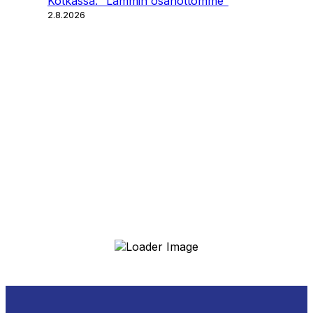
Kotkassa: ”Lämmin osanottomme”
2.8.2026