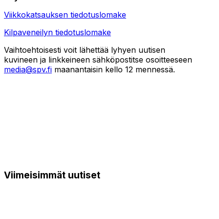
Viikkokatsauksen tiedotuslomake
Kilpaveneilyn tiedotuslomake
Vaihtoehtoisesti voit lähettää lyhyen uutisen
kuvineen ja linkkeineen sähköpostitse osoitteeseen
media@spv.fi
maanantaisin kello 12 mennessä.
Viimeisimmät uutiset