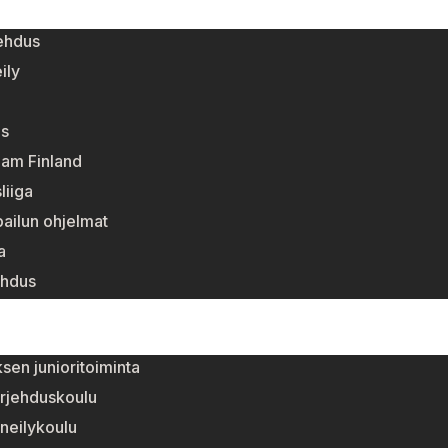
ehdus
ily
s
eam Finland
liiga
pailun ohjelmat
a
ehdus
sen junioritoiminta
rjehduskoulu
neilykoulu