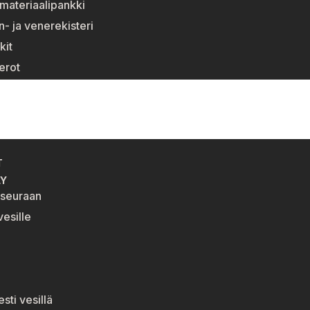
materiaalipankki
n- ja venerekisteri
kit
erot
T
LY
eseuraan
esille
esti vesillä