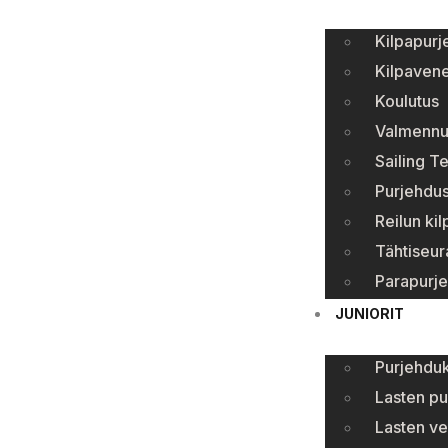
Kilpapurj
Kilpavene
Koulutus
Valmennu
Sailing T
Purjehdus
Reilun kil
Tähtiseur
Parapurj
JUNIORIT
Purjehduk
Lasten pu
Lasten ve