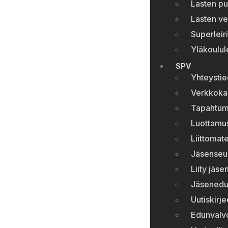
Lasten pu
Lasten ve
Superleiri
Yläkoulule
SPV
Yhteystie
Verkkok
Tapahtum
Luottamu
Liittomate
Jäsenseura
Liity jäse
Jäsenedu
Uutiskirje
Edunvalv