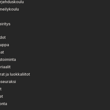
rjehduskoulu
neilykoulu
iritys
dot
auppa
at
stoiminta
riaalit
t ja luokkaliitot
nseuraksi
t
et
onta