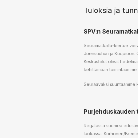
Tuloksia ja tunn
SPV:n Seuramatkall
Seuramatkalla-kiertue viera
Joensuuhun ja Kuopioon. O
Keskustelut olivat hedelmä
kehittämään toimintaamme j
Seuraavaksi suuntaamme koh
Purjehduskauden t
Regatassa suomea edustiva
luokassa. Korhonen/Bremer p