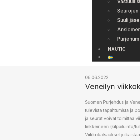
Vastuulli
Seurojen 
Suuli jäse
Ansiomer
Purjenum
NAUTIC
06.06.2022
Veneilyn viikko
Suomen Purjehdus ja Venei
tulevista tapahtumista ja p
ja seurat voivat toimittaa v
linkkeineen (kilpailuinfo/
Viikkokatsaukset julkaistaa