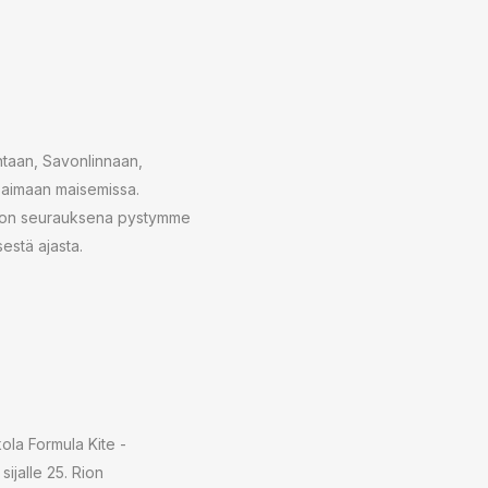
antaan, Savonlinnaan,
Saimaan maisemissa.
aihdon seurauksena pystymme
estä ajasta.
la Formula Kite -
ijalle 25. Rion