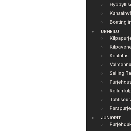
Hyödyllise
Kansainvä
Boating i
URHEILU
Kilpapurj
Kilpavene
Koulutus
Valmennu
Sailing T
Purjehdus
Reilun kil
Tähtiseur
Parapurj
JUNIORIT
Purjehduk