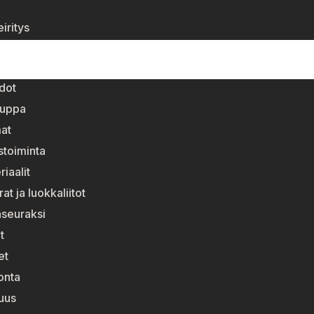
iritys
dot
auppa
at
stoiminta
riaalit
t ja luokkaliitot
nseuraksi
t
et
onta
suus