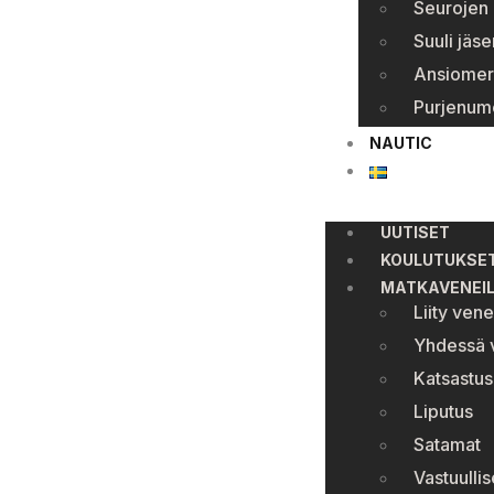
Seurojen 
Suuli jäse
Ansiomer
Purjenum
NAUTIC
UUTISET
KOULUTUKSE
MATKAVENEI
Liity ven
Yhdessä v
Katsastus
Liputus
Satamat
Vastuullis