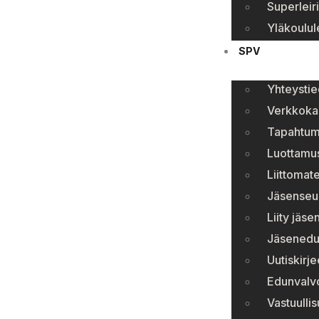
Superleiri
Yläkoulule
SPV
Yhteystie
Verkkok
Tapahtum
Luottamu
Liittomate
Jäsenseura
Liity jäse
Jäsenedu
Uutiskirje
Edunvalv
Vastuulli