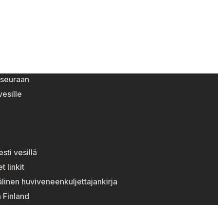
eseuraan
esille
esti vesillä
t linkit
linen huviveneenkuljettajankirja
n Finland