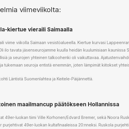
elmia viimeviikolta:
a-kiertue vieraili Saimaalla
ili viime viikolla Saimaan vesistöalueella. Kiertue kurvasi Lappeenr
li ilo tavata jäsenseurojamme kuulla heidän kuulumisiaan kauniissa 
llisiä ja seurojen yhteinen talkoohenki oli vaikuttavaa. Ajatustenv
a tukemaan seuroja entistä enemmän, joten lämpimät kiitokset yhteis
ti Läntistä Suomenlahtea ja Keitele-Päijännettä.
oinen maailmancup päätökseen Hollannissa
t 49er-luokan tiimi Ville Korhonen/Edvard Bremer, sekä Noora Rusko
urjehtivat 49er-luokan kultafinaaleissa 20:nneksi. Ruskola purjehti s