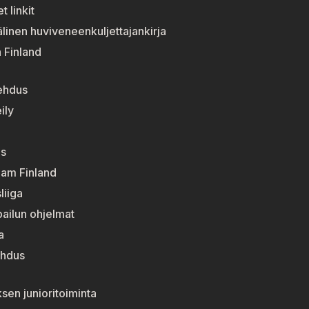
t linkit
linen huviveneenkuljettajankirja
n Finland
ehdus
ily
s
eam Finland
liiga
pailun ohjelmat
a
ehdus
sen junioritoiminta