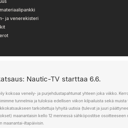
suus
materiaalipankki
n- ja venerekisteri
kit
erot
katsaus: Nautic-TV starttaa 6.6.
ly kokoaa veneily- ja purjehdustapahtumat yhteen joka viikko. Ker
oimimme tunnelmia ja tuloksia edellisen viikon kilpailuista sekä muista 
iikkokatsaukseen tarkoitettuja lyhyitä uutisia (tulevat ja juuri päätty
tulokset) maanantaisin kello 12 mennessä sähköpostitse osoitteeseen
n maanantai-iltapäivisin.