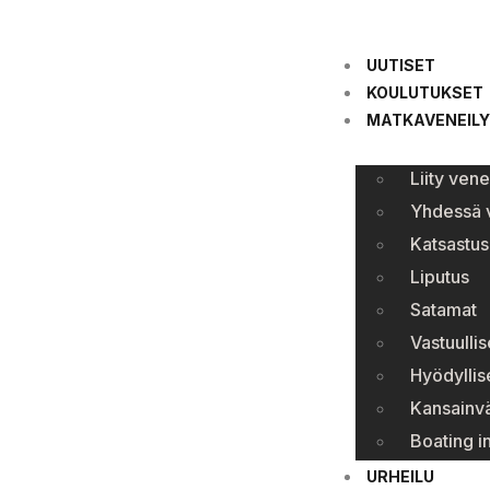
UUTISET
KOULUTUKSET
MATKAVENEILY
Liity ven
Yhdessä v
Katsastus
Liputus
Satamat
Vastuullis
Hyödyllise
Kansainvä
Boating i
URHEILU