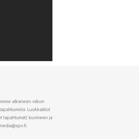
romme alkaneen viikon
tapahtumista. Luokkaliitot
neet tapahtumat) kuvineen ja
 media@spv.fi.