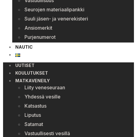
Vastuullisuus
Seurojen materiaalipankki
Suuli jäsen- ja venerekisteri
Ansiomerkit
Purjenumerot
NAUTIC
UUTISET
KOULUTUKSET
MATKAVENEILY
Liity veneseuraan
Yhdessä vesille
Katsastus
Liputus
Satamat
Vastuullisesti vesillä