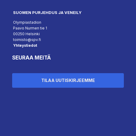
SUOMEN PURJEHDUS JA VENEILY
Olympiastadion
Paavo Nurmen tie 1
00250 Helsinki
toimisto@spv.fi
Yhteystiedot
SEURAA MEITÄ
TILAA UUTISKIRJEEMME
``