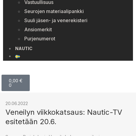
Vastuullisuus
Seurojen materiaalipankki
Suuli jäsen- ja venerekisteri
Ansiomerkit
Purjenumerot
NAUTIC
0,00
€
0
20.06.2022
Veneilyn viikkokatsaus: Nautic-TV
esitetään 20.6.