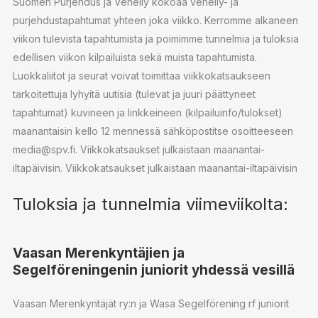
Suomen Purjehdus ja Veneily kokoaa veneily- ja
purjehdustapahtumat yhteen joka viikko. Kerromme alkaneen
viikon tulevista tapahtumista ja poimimme tunnelmia ja tuloksia
edellisen viikon kilpailuista sekä muista tapahtumista.
Luokkaliitot ja seurat voivat toimittaa viikkokatsaukseen
tarkoitettuja lyhyitä uutisia (tulevat ja juuri päättyneet
tapahtumat) kuvineen ja linkkeineen (kilpailuinfo/tulokset)
maanantaisin kello 12 mennessä sähköpostitse osoitteeseen
media@spv.fi. Viikkokatsaukset julkaistaan maanantai-
iltapäivisin. Viikkokatsaukset julkaistaan maanantai-iltapäivisin
Tuloksia ja tunnelmia viimeviikolta:
Vaasan Merenkyntäjien ja
Segelföreningenin juniorit yhdessä vesillä
Vaasan Merenkyntäjät ry:n ja Wasa Segelförening rf juniorit