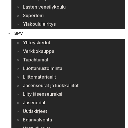
Lasten veneilykoulu
Superleiri
Yläkoululeiritys
SPV
Yhteystiedot
Verkkokauppa
Tapahtumat
Luottamustoiminta
Liittomateriaalit
Jäsenseurat ja luokkaliitot
Liity jäsenseuraksi
Jäsenedut
Uutiskirjeet
Edunvalvonta