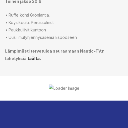
Toinen jakso 20.6:
• Ruffe kohti Grönlantia.
• Köysikoulu: Perussolmut
• Paukkuliivit kuntoon
• Uusi imutyhjennysasema Espooseen
Lämpimästi tervetuloa seuraamaan Nautic-TV:n
lähetyksiä
täältä.