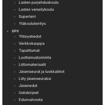
Lasten purjehduskoulu
Lasten veneilykoulu
Superleiri
Yläkoululeiritys
SPV
Yhteystiedot
Verkkokauppa
Tapahtumat
Luottamustoiminta
Liittomateriaalit
Jäsenseurat ja luokkaliitot
Liity jäsenseuraksi
Jäsenedut
Uutiskirjeet
Edunvalvonta