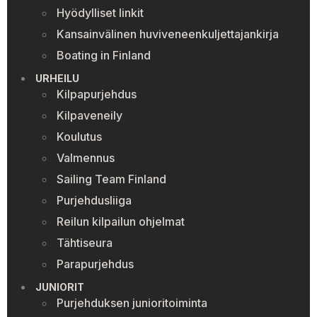
Hyödylliset linkit
Kansainvälinen huviveneenkuljettajankirja
Boating in Finland
URHEILU
Kilpapurjehdus
Kilpaveneily
Koulutus
Valmennus
Sailing Team Finland
Purjehdusliiga
Reilun kilpailun ohjelmat
Tähtiseura
Parapurjehdus
JUNIORIT
Purjehduksen junioritoiminta