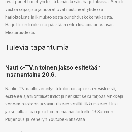
ovat purjehtineet yhdessä tämän kesän harjoituksissa. Segeli
vastaa ohjaajista ja nuoret ovat nauttineet yhdessä
harjoittelusta ja ikimuistoisesta purjehduskokemuksesta.
Harjoittelun tuloksena päästään ehkä kisaamaan Vaasan
Mestaruudesta.
Tulevia tapahtumia:
Nautic-TV:n toinen jakso esitetään
maanantaina 20.6.
Nautic-TV nauttii veneilystä kotimaan upeissa vesistöissä,
esittelee ajankohtaiset ilmiöt ja henkilöt sekä tarjoaa vinkkejä
veneen huoltoon ja vastuulliseen vesillä liikkumiseen. Uusi
jakso julkaistaan joka toinen maanantai kello 19 Suomen
Purjehdus ja Veneilyn Youtube-kanavalta.