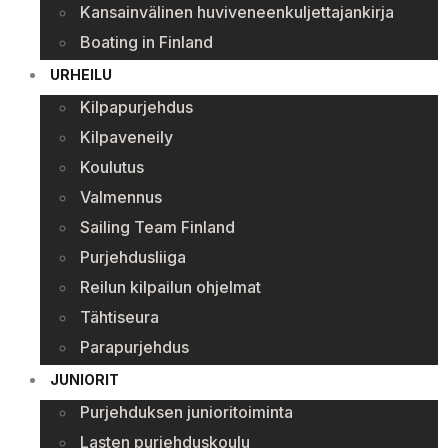
Kansainvälinen huviveneenkuljettajankirja
Boating in Finland
URHEILU
Kilpapurjehdus
Kilpaveneily
Koulutus
Valmennus
Sailing Team Finland
Purjehdusliiga
Reilun kilpailun ohjelmat
Tähtiseura
Parapurjehdus
JUNIORIT
Purjehduksen junioritoiminta
Lasten purjehduskoulu