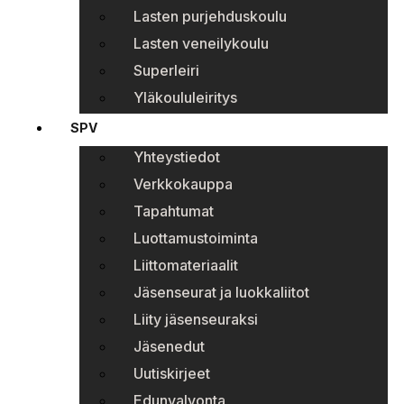
Lasten purjehduskoulu
Lasten veneilykoulu
Superleiri
Yläkoululeiritys
SPV
Yhteystiedot
Verkkokauppa
Tapahtumat
Luottamustoiminta
Liittomateriaalit
Jäsenseurat ja luokkaliitot
Liity jäsenseuraksi
Jäsenedut
Uutiskirjeet
Edunvalvonta