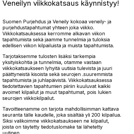
Veneilyn viikkokatsaus käynnistyy!
Suomen Purjehdus ja Veneily kokoaa veneily- ja
purjehdustapahtumat yhteen joka viikko.
Viikkokatsauksessa kerromme alkavan viikon
tapahtumista sekä jaamme tunnelmia ja tuloksia
edellisen viikon kilpailuista ja muista tapahtumista.
Tarjotaksemme tulosten lisäksi tarkempia
yksityiskohtia ja tunnelmia, otamme vastaan
viikkokatsaukseen lyhyitä uutisia tulevista ja juuri
päättyneistä kisoista sekä seurojen .suuremmista
tapahtumista ja juhlapäivistä. Viikkokatsauksessa
tiedotettavien tapahtumien piiriin kuuluvat kaikki
avoimet kilpailut ja muut tapahtumat, pois lukien
seurojen viikkokilpailut.
Tavoitteenamme on tarjota mahdollisimman kattava
seuranta tälle kaudelle, joka sisältää yli 200 kilpailua.
Siksi valikoimme viikkokatsaukseen ne kilpailut,
joista on täytetty tiedotuslomake tai lähetetty
uutinen.