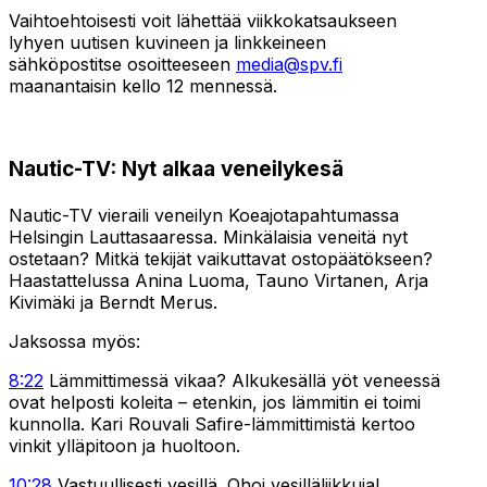
Vaihtoehtoisesti voit lähettää viikkokatsaukseen
lyhyen uutisen kuvineen ja linkkeineen
sähköpostitse osoitteeseen
media@spv.fi
maanantaisin kello 12 mennessä.
Nautic-TV: Nyt alkaa veneilykesä
Nautic-TV vieraili veneilyn Koeajotapahtumassa
Helsingin Lauttasaaressa. Minkälaisia veneitä nyt
ostetaan? Mitkä tekijät vaikuttavat ostopäätökseen?
Haastattelussa Anina Luoma, Tauno Virtanen, Arja
Kivimäki ja Berndt Merus.
Jaksossa myös:
8:22
Lämmittimessä vikaa? Alkukesällä yöt veneessä
ovat helposti koleita – etenkin, jos lämmitin ei toimi
kunnolla. Kari Rouvali Safire-lämmittimistä kertoo
vinkit ylläpitoon ja huoltoon.
10:28
Vastuullisesti vesillä. Ohoi vesilläliikkuja!