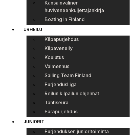
Kansainvälinen
huviveneenkuljettajankirja
Boating in Finland
URHEILU
Kilpapurjehdus
Kilpaveneily
Koulutus
Valmennus
Sailing Team Finland
Purjehdusliiga
Reilun kilpailun ohjelmat
Tähtiseura
Parapurjehdus
JUNIORIT
Purjehduksen junioritoiminta