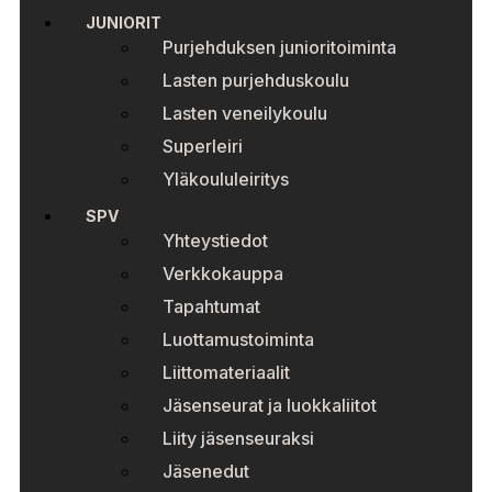
JUNIORIT
Purjehduksen junioritoiminta
Lasten purjehduskoulu
Lasten veneilykoulu
Superleiri
Yläkoululeiritys
SPV
Yhteystiedot
Verkkokauppa
Tapahtumat
Luottamustoiminta
Liittomateriaalit
Jäsenseurat ja luokkaliitot
Liity jäsenseuraksi
Jäsenedut