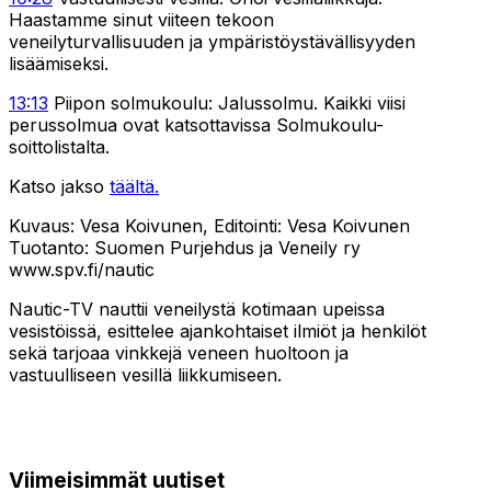
Haastamme sinut viiteen tekoon
veneilyturvallisuuden ja ympäristöystävällisyyden
lisäämiseksi.
13:13
Piipon solmukoulu: Jalussolmu. Kaikki viisi
perussolmua ovat katsottavissa Solmukoulu-
soittolistalta.
Katso jakso
täältä.
Kuvaus: Vesa Koivunen, Editointi: Vesa Koivunen
Tuotanto: Suomen Purjehdus ja Veneily ry
www.spv.fi/nautic
Nautic-TV nauttii veneilystä kotimaan upeissa
vesistöissä, esittelee ajankohtaiset ilmiöt ja henkilöt
sekä tarjoaa vinkkejä veneen huoltoon ja
vastuulliseen vesillä liikkumiseen.
Viimeisimmät uutiset