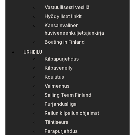
Vastuullisesti vesillä
Hyödylliset linkit
Kansainvälinen
huviveneenkuljettajankirja
Boating in Finland
URHEILU
Kilpapurjehdus
Kilpaveneily
Koulutus
Valmennus
Sailing Team Finland
Purjehdusliiga
Reilun kilpailun ohjelmat
Tähtiseura
Parapurjehdus