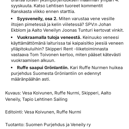
syyskuuta. Katso Lehtisen tuoreet kommentit
Ranskasta viikko ennen starttia.
Syysveneily, osa 2.
Miten varustaa vene vesille
iltojen pimetessä ja kelin viiletessä? SPV:n Johan
Ekblom ja Aalto Veneilyn Joonas Tunturi kertovat vinkit.
Vuokraamalla tuloja veneestä.
Keinuuko veneesi
käyttämättömänä laiturissa tai kaipaisitko jeesiä veneen
ylläpitokuluihin? Skipperi Rent -liiketoiminnasta
vastaava Tom Toivonen kertoo, miten pääset kätevästi
vuokraamisen alkuun.
Ruffe saapui Grönlantiin.
Kari Ruffe Nurmen huikea
purjehdus Suomesta Grönlantiin on edennyt
määränpäähän asti.
Kuvaus: Vesa Koivunen, Ruffe Nurmi, Skipperi, Aalto
Veneily, Tapio Lehtinen Sailing
Editointi: Vesa Koivunen, Ruffe Nurmi
Tuotanto: Suomen Purjehdus ja Veneily ry