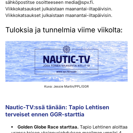
sähköpostitse osoitteeseen media@spv.fi.
Viikkokatsaukset julkaistaan maanantai-iltapäivisin.
Viikkokatsaukset julkaistaan maanantai-iltapäivisin.
Tuloksia ja tunnelmia viime viikolta:
Kuva: Jessie Martin/PPL/GGR
Nautic-TV:ssä tänään: Tapio Lehtisen
terveiset ennen GGR-starttia
Golden Globe Race starttaa.
Tapio Lehtinen aloittaa
uransa toisen yksinpurjehduksen maailman ympäri 4.