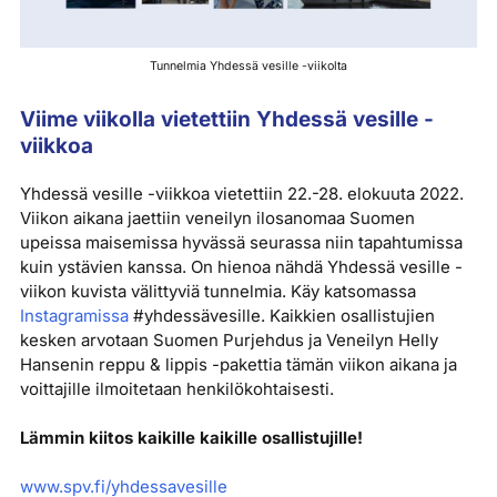
Tunnelmia Yhdessä vesille -viikolta
Viime viikolla vietettiin Yhdessä vesille -
viikkoa
Yhdessä vesille -viikkoa vietettiin 22.-28. elokuuta 2022.
Viikon aikana jaettiin veneilyn ilosanomaa Suomen
upeissa maisemissa hyvässä seurassa niin tapahtumissa
kuin ystävien kanssa. On hienoa nähdä Yhdessä vesille -
viikon kuvista välittyviä tunnelmia. Käy katsomassa
Instagramissa
#yhdessävesille. Kaikkien osallistujien
kesken arvotaan Suomen Purjehdus ja Veneilyn Helly
Hansenin reppu & lippis -pakettia tämän viikon aikana ja
voittajille ilmoitetaan henkilökohtaisesti.
Lämmin kiitos kaikille kaikille osallistujille!
www.spv.fi/yhdessavesille