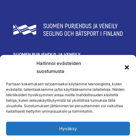
SUOMEN PURJEHDUS JA VENEILY
Hallinnoi evästeiden
Olympiastadion
Paavo Nurmen tie 1
suostumusta
00250 Helsinki
toimisto@spv.fi
Parhaan kokemuksen tarjoamiseksi käytämme teknologioita, kuten
Yhteystiedot
evästeitä, tallentaaksemme ja/tai käyttääksemme laitetietoja. Näiden
tekniikoiden hyväksyminen antaa meille mahdollisuuden käsitellä
SEURAA MEITÄ
tietoja, kuten selauskäyttäytymistä tai yksilöllisiä tunnuksia tällä
sivustolla. Suostumuksen jättäminen tai peruuttaminen voi vaikuttaa
haitallisesti tiettyihin ominaisuuksiin ja toimintoihin.
TILAA UUTISKIRJEEMME
Hyväksy