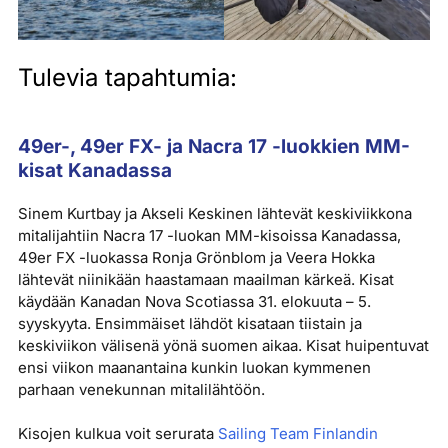
Tulevia tapahtumia:
49er-, 49er FX- ja Nacra 17 -luokkien MM-
kisat Kanadassa
Sinem Kurtbay ja Akseli Keskinen lähtevät keskiviikkona
mitalijahtiin Nacra 17 -luokan MM-kisoissa Kanadassa,
49er FX -luokassa Ronja Grönblom ja Veera Hokka
lähtevät niinikään haastamaan maailman kärkeä. Kisat
käydään Kanadan Nova Scotiassa 31. elokuuta – 5.
syyskyyta. Ensimmäiset lähdöt kisataan tiistain ja
keskiviikon välisenä yönä suomen aikaa. Kisat huipentuvat
ensi viikon maanantaina kunkin luokan kymmenen
parhaan venekunnan mitalilähtöön.
Kisojen kulkua voit serurata
Sailing Team Finlandin