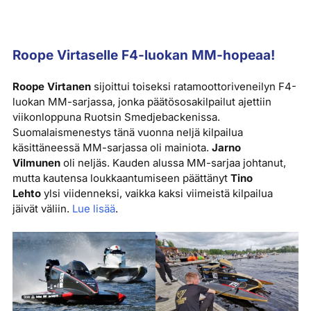
Roope Virtaselle F4-luokan MM-hopeaa!
Roope Virtanen
sijoittui toiseksi ratamoottoriveneilyn F4-
luokan MM-sarjassa, jonka päätösosakilpailut ajettiin
viikonloppuna Ruotsin Smedjebackenissa.
Suomalaismenestys tänä vuonna neljä kilpailua
käsittäneessä MM-sarjassa oli mainiota.
Jarno
Vilmunen
oli neljäs. Kauden alussa MM-sarjaa johtanut,
mutta kautensa loukkaantumiseen päättänyt
Tino
Lehto
ylsi viidenneksi, vaikka kaksi viimeistä kilpailua
jäivät väliin.
Lue lisää
.