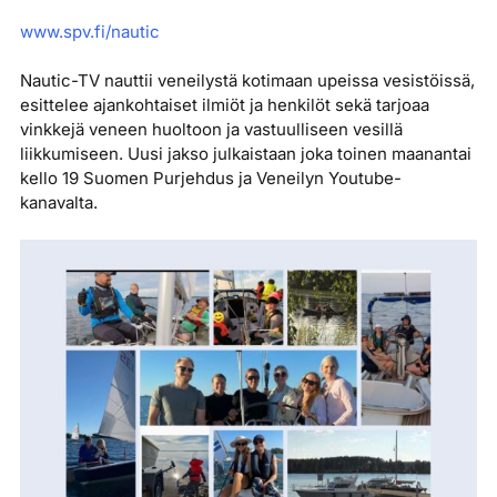
www.spv.fi/nautic
Nautic-TV nauttii veneilystä kotimaan upeissa vesistöissä,
esittelee ajankohtaiset ilmiöt ja henkilöt sekä tarjoaa
vinkkejä veneen huoltoon ja vastuulliseen vesillä
liikkumiseen. Uusi jakso julkaistaan joka toinen maanantai
kello 19 Suomen Purjehdus ja Veneilyn Youtube-
kanavalta.