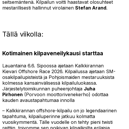
seitsemäntenä. Kilpailun voitti haastavat olosuhteet
mestarillisesti hallinnut virolainen
Stefan Arand
.
Tällä viikolla:
Kotimainen kilpaveneilykausi starttaa
Lauantaina 6.6. Sipoossa ajetaan Kalkkirannan
Kievari Offshore Race 2026. Kilpailussa ajetaan SM-
osakilpailupisteistä ja Pohjoismaiden mestaruuksista
kolmessa kansainvälisessä kilpailuluokassa.
Järjestelytoimikunnan puheenjohtaja
Juha
Pirhonen
(Porvoon moottorivenekerho) odottaa
kauden avaustapahtumaa innolla
– Kalkkirannan offshore-kilpailu on jo legendaarinen
tapahtuma, kilpailuperinne jatkuu kolmatta
vuosikymmentä. Tälle vuodelle on tehty pieni twisti
reittiin, toivomme sen poikivan kilpailijoilta erilaisia