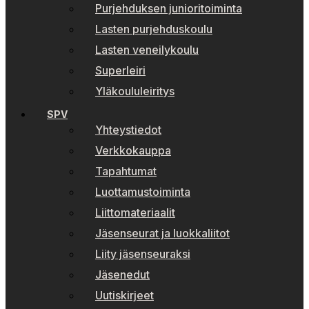
Purjehduksen junioritoiminta
Lasten purjehduskoulu
Lasten veneilykoulu
Superleiri
Yläkoululeiritys
SPV
Yhteystiedot
Verkkokauppa
Tapahtumat
Luottamustoiminta
Liittomateriaalit
Jäsenseurat ja luokkaliitot
Liity jäsenseuraksi
Jäsenedut
Uutiskirjeet