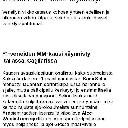
Veneilyn viikkokatsaus kokoaa yhteen edellisen ja
alkaneen viikon kilpailut sekä muut ajankohtaiset
veneilytapahtumat.
F1-veneiden MM-kausi käynnistyi
Italiassa, Cagliarissa
Kauden avauskilpailuun osallistui kaksi suomalaista.
Kaksinkertainen F1-maailmanmestari
Sami Seliö
menestyi lauantain sprinttikilpailussa neljännelle
sijalle, mutta pääkilpailu keskeytyi jo ensimmäisellä
kierroksella ympäriajoon. Seliön lisäksi neljä
kokenutta kuljettajaa ajoivat veneensä ympäri, mikä
kertoo rajuista ajo-olosuhteista sunnuntaina.
Arabiemiraattien lisenssillä kilpaileva
Alec
Weckström
sijoittui omassa sprinttikilpailussaan
myös neljänneksi ja ajoi GP:ssä maaliviivalle