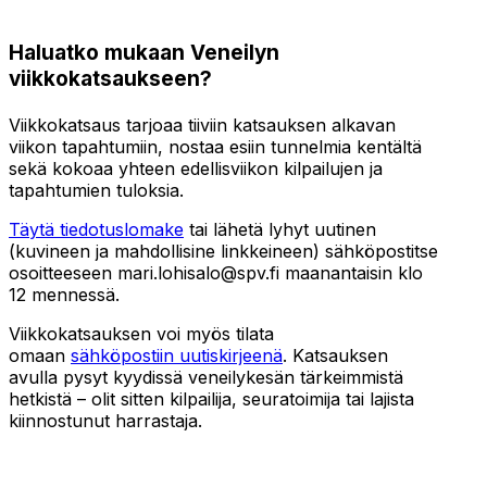
Haluatko mukaan Veneilyn
viikkokatsaukseen?
Viikkokatsaus tarjoaa tiiviin katsauksen alkavan
viikon tapahtumiin, nostaa esiin tunnelmia kentältä
sekä kokoaa yhteen edellisviikon kilpailujen ja
tapahtumien tuloksia.
Täytä tiedotuslomake
tai lähetä lyhyt uutinen
(kuvineen ja mahdollisine linkkeineen) sähköpostitse
osoitteeseen mari.lohisalo@spv.fi maanantaisin klo
12 mennessä.
Viikkokatsauksen voi myös tilata
omaan
sähköpostiin uutiskirjeenä
. Katsauksen
avulla pysyt kyydissä veneilykesän tärkeimmistä
hetkistä – olit sitten kilpailija, seuratoimija tai lajista
kiinnostunut harrastaja.