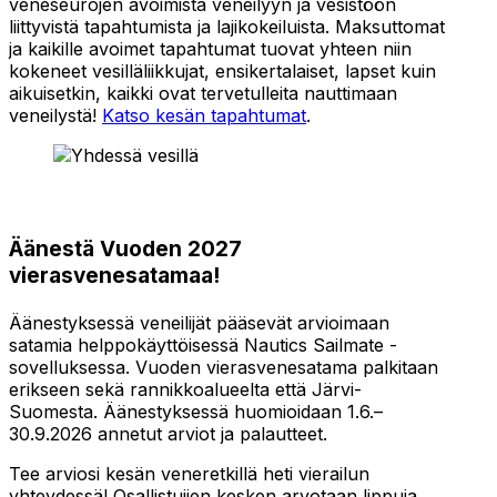
veneseurojen avoimista veneilyyn ja vesistöön
liittyvistä tapahtumista ja lajikokeiluista. Maksuttomat
ja kaikille avoimet tapahtumat tuovat yhteen niin
kokeneet vesilläliikkujat, ensikertalaiset, lapset kuin
aikuisetkin, kaikki ovat tervetulleita nauttimaan
veneilystä!
Katso kesän tapahtumat
.
Äänestä Vuoden 2027
vierasvenesatamaa!
Äänestyksessä veneilijät pääsevät arvioimaan
satamia helppokäyttöisessä Nautics Sailmate -
sovelluksessa. Vuoden vierasvenesatama palkitaan
erikseen sekä rannikkoalueelta että Järvi-
Suomesta. Äänestyksessä huomioidaan 1.6.–
30.9.2026 annetut arviot ja palautteet.
Tee arviosi kesän veneretkillä heti vierailun
yhteydessä! Osallistujien kesken arvotaan lippuja