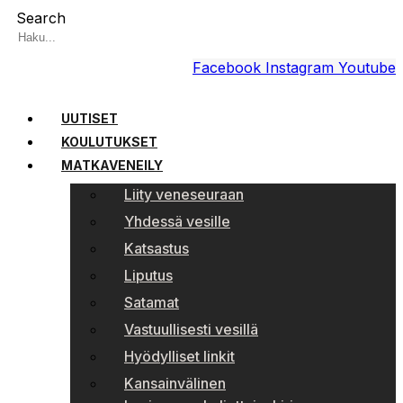
Search
Facebook
Instagram
Youtube
UUTISET
KOULUTUKSET
MATKAVENEILY
Liity veneseuraan
Yhdessä vesille
Katsastus
Liputus
Satamat
Vastuullisesti vesillä
Hyödylliset linkit
Kansainvälinen