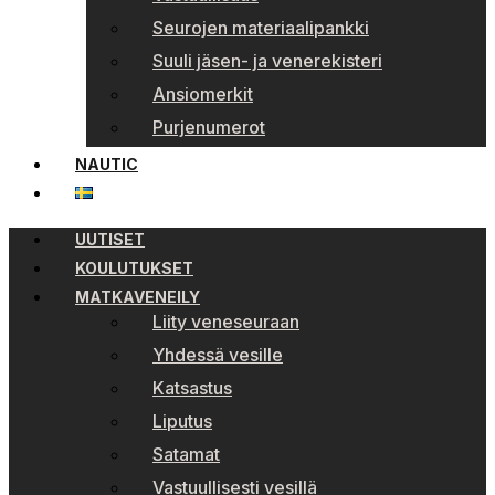
Seurojen materiaalipankki
Suuli jäsen- ja venerekisteri
Ansiomerkit
Purjenumerot
NAUTIC
UUTISET
KOULUTUKSET
MATKAVENEILY
Liity veneseuraan
Yhdessä vesille
Katsastus
Liputus
Satamat
Vastuullisesti vesillä