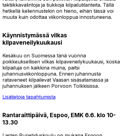
taktiikkavalintoja ja tiukkoja kilpailutilanteita. Tällä
hetkellä keliennustekin on hieno, eihän tässä voi
muuta kuin odottaa viikonloppua innostuneena.
Käynnistymässä vilkas
kilpaveneilykuukausi
Kesäkuu on Suomessa tänä vuonna
poikkeuksellisen vilkas kilpaveneilykuukausi, koska
kilpailuja on kaikkina muina, paitsi
juhannusviikonloppuna. Ennen juhannusta
rataveneet kilpailevat Vaasan sisäsatamassa ja
juhannuksen jälkeen Porvoon Tolkkisissa.
Lisätietoja tapahtumista
Rantaraittipäivä, Espoo, EMK 6.6. klo 10-
13.30
Lasten Purjehduskoulu on mukana Espoon