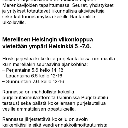
Merenkävijöiden tapahtumassa. Seurat, yhdistykset
ja yritykset toteuttavat liikunnallisia aktiviteetteja
sekä kulttuurielämyksiä kaikille Rantaraitilla
ulkoileville.
Merellisen Helsingin viikonloppua
vietetään ympäri Helsinkiä 5.-7.6.
Hoski järjestää kokeiluita purjelautailussa niin maalla
kuin merelläkin seuraavina ajankohtina:
– Perjantaina 5.6 kello 14-18
– Lauantaina 6.6 kello 12-16
– Sunnuntain 7.6. kello 12-16
Rannassa on mahdollista kokeilla
purjelautasimulaattoreita (sijainnissa Purjelautailu
testaus) sekä päästä kokeilemaan purjelautailua
vesille ammattilaisen opastuksella.
Rannassa järjestettävä kokeilu on avoin
kaikenikäisille eikä vaadi ennakkoilmoittautumista.