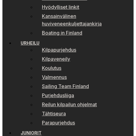
Hyödylliset linkit
Kansainvälinen
huviveneenkuljettajankirja
Boating in Finland
URHEILU
Kilpapurjehdus
Kilpaveneily
Koulutus
Valmennus
Sailing Team Finland
Purjehdusliiga
Reilun kilpailun ohjelmat
Tähtiseura
Parapurjehdus
JUNIORIT