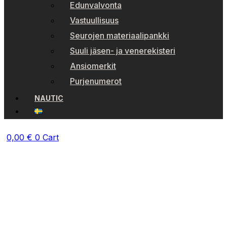
Edunvalvonta
Vastuullisuus
Seurojen materiaalipankki
Suuli jäsen- ja venerekisteri
Ansiomerkit
Purjenumerot
NAUTIC
0,00
€
0
Cart