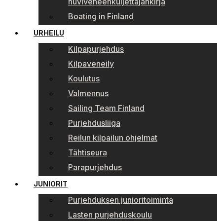
huviveneenkuljettajankirja
Boating in Finland
URHEILU
Kilpapurjehdus
Kilpaveneily
Koulutus
Valmennus
Sailing Team Finland
Purjehdusliiga
Reilun kilpailun ohjelmat
Tähtiseura
Parapurjehdus
JUNIORIT
Purjehduksen junioritoiminta
Lasten purjehduskoulu