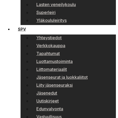
Lasten veneilykoulu
Superleiri
Yläkoululeiritys
SPV
Yhteystiedot
Verkkokauppa
Tapahtumat
Luottamustoiminta
Liittomateriaalit
Jäsenseurat ja luokkaliitot
Liity jäsenseuraksi
Jäsenedut
Uutiskirjeet
Edunvalvonta
Vastuullisuus