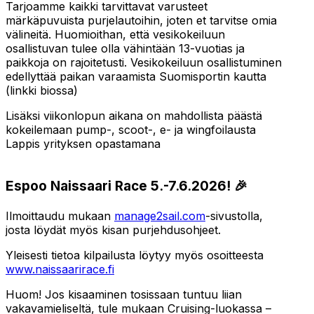
Tarjoamme kaikki tarvittavat varusteet
märkäpuvuista purjelautoihin, joten et tarvitse omia
välineitä. Huomioithan, että vesikokeiluun
osallistuvan tulee olla vähintään 13-vuotias ja
paikkoja on rajoitetusti. Vesikokeiluun osallistuminen
edellyttää paikan varaamista Suomisportin kautta
(linkki biossa)
Lisäksi viikonlopun aikana on mahdollista päästä
kokeilemaan pump-, scoot-, e- ja wingfoilausta
Lappis yrityksen opastamana
Espoo Naissaari Race 5.-7.6.2026! 🎉
Ilmoittaudu mukaan
manage2sail.com
-sivustolla,
josta löydät myös kisan purjehdusohjeet.
Yleisesti tietoa kilpailusta löytyy myös osoitteesta
www.naissaarirace.fi
Huom! Jos kisaaminen tosissaan tuntuu liian
vakavamieliseltä, tule mukaan Cruising-luokassa –