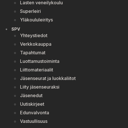
Lasten veneilykoulu
Superleiri
Yläkoululeiritys
SPV
Yhteystiedot
Verkkokauppa
Tapahtumat
Luottamustoiminta
Liittomateriaalit
Jäsenseurat ja luokkaliitot
Liity jäsenseuraksi
Jäsenedut
Uutiskirjeet
Edunvalvonta
Vastuullisuus