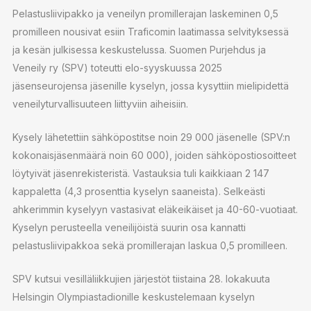
Pelastusliivipakko ja veneilyn promillerajan laskeminen 0,5
promilleen nousivat esiin Traficomin laatimassa selvityksessä
ja kesän julkisessa keskustelussa. Suomen Purjehdus ja
Veneily ry (SPV) toteutti elo-syyskuussa 2025
jäsenseurojensa jäsenille kyselyn, jossa kysyttiin mielipidettä
veneilyturvallisuuteen liittyviin aiheisiin.
Kysely lähetettiin sähköpostitse noin 29 000 jäsenelle (SPV:n
kokonaisjäsenmäärä noin 60 000), joiden sähköpostiosoitteet
löytyivät jäsenrekisteristä. Vastauksia tuli kaikkiaan 2 147
kappaletta (4,3 prosenttia kyselyn saaneista). Selkeästi
ahkerimmin kyselyyn vastasivat eläkeikäiset ja 40-60-vuotiaat.
Kyselyn perusteella veneilijöistä suurin osa kannatti
pelastusliivipakkoa sekä promillerajan laskua 0,5 promilleen.
SPV kutsui vesilläliikkujien järjestöt tiistaina 28. lokakuuta
Helsingin Olympiastadionille keskustelemaan kyselyn