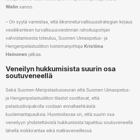
Welin
sanoo.
– On syytä varmistaa, että liikenneturvallisuusstrategian kirjaus
vesiliikenteen turvallisuusviestinnän rahoituspohjan
vahvistamisesta toteutuu, Suomen Uimaopetus- ja
Hengenpelastusliiton toiminnanjohtaja
Kristiina
Heinonen
jatkaa.
Veneilyn hukkumisista suurin osa
soutuveneellä
Sekä Suomen Meripelastusseuran että Suomen Uimaopetus-
ja Hengenpelastusliiton tilastot osoittavat, että
pelastusliivipakolla voidaan ennaltaehkäistä
kuolemantapauksia. Huomioitavaa on, että suurin osa
veneilyyn yhdistettävistä hukkumisista tapahtuu soutuveneellä
lähellä mökkirantaa eikä matkaveneillessä.