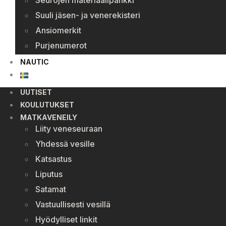
Seurojen materiaalipankki
Suuli jäsen- ja venerekisteri
Ansiomerkit
Purjenumerot
NAUTIC
UUTISET
KOULUTUKSET
MATKAVENEILY
Liity veneseuraan
Yhdessä vesille
Katsastus
Liputus
Satamat
Vastuullisesti vesillä
Hyödylliset linkit