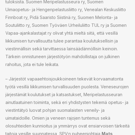
tuloksista. Suomen Meripelastusseura ry, Suomen
Uimaopetus- ja Hengenpelastusliitto ry, Venealan Keskusliitto
Finnboat ry, Pidä Saaristo Siistinä ry, Suomen Melonta- ja
Soutuliitto ry, Suomen Työväen Urheiluliitto TUL ry ja Suomen
Vapaa-ajankalastajat ry olivat yhtä mieltä siitä, että vesillä
liikkumisen turvallisuutta tulee parantaa koulutuksellisin ja
viestinnällisin sekä tarvittaessa lainsäädännöllisin keinoin.
Tärkein onnistuneen järjestötyön mahdollistaja on julkinen
rahoitus, jota ei tule leikata.
– Järjestöt vapaaehtoisjoukkoineen tekevät korvaamatonta
työtä vesillä liikkumisen turvallisuuden puolesta. Veneseurojen
järjestämät koulutukset ja katsastukset, Meripelastusseuran
ainutlaatuinen toiminta, sekä eri yhdistysten tekemä opetus- ja
viestintätyö luovat pohjan suomalaisten veneily- ja
uimataidoille. Omien ja veneen rajojen tuntemus sekä
olosuhteiden kunnioitus ja ymmärrys ovat ensiarvoisen tärkeitä
taitoja vesille suunnatessa, SPV:n puheenjohtaja
Mats