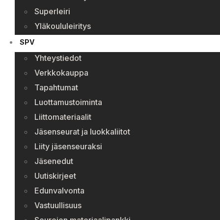
Superleiri
Yläkoululeiritys
SPV
Yhteystiedot
Verkkokauppa
Tapahtumat
Luottamustoiminta
Liittomateriaalit
Jäsenseurat ja luokkaliitot
Liity jäsenseuraksi
Jäsenedut
Uutiskirjeet
Edunvalvonta
Vastuullisuus