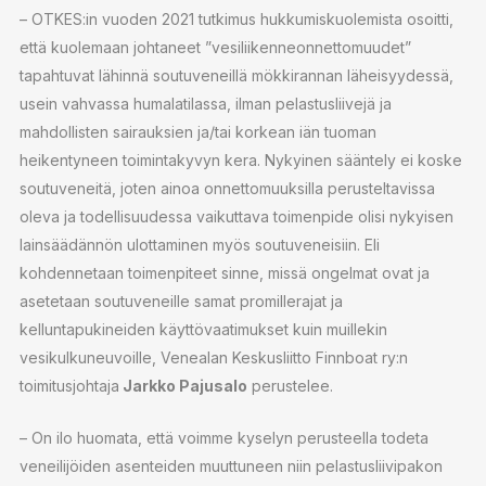
– OTKES:in vuoden 2021 tutkimus hukkumiskuolemista osoitti,
että kuolemaan johtaneet ”vesiliikenneonnettomuudet”
tapahtuvat lähinnä soutuveneillä mökkirannan läheisyydessä,
usein vahvassa humalatilassa, ilman pelastusliivejä ja
mahdollisten sairauksien ja/tai korkean iän tuoman
heikentyneen toimintakyvyn kera. Nykyinen sääntely ei koske
soutuveneitä, joten ainoa onnettomuuksilla perusteltavissa
oleva ja todellisuudessa vaikuttava toimenpide olisi nykyisen
lainsäädännön ulottaminen myös soutuveneisiin. Eli
kohdennetaan toimenpiteet sinne, missä ongelmat ovat ja
asetetaan soutuveneille samat promillerajat ja
kelluntapukineiden käyttövaatimukset kuin muillekin
vesikulkuneuvoille, Venealan Keskusliitto Finnboat ry:n
toimitusjohtaja
Jarkko Pajusalo
perustelee.
– On ilo huomata, että voimme kyselyn perusteella todeta
veneilijöiden asenteiden muuttuneen niin pelastusliivipakon