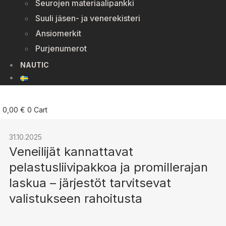
Seurojen materiaalipankki
Suuli jäsen- ja venerekisteri
Ansiomerkit
Purjenumerot
NAUTIC
0,00
€
0
Cart
31.10.2025
Veneilijät kannattavat
pelastusliivipakkoa ja promillerajan
laskua – järjestöt tarvitsevat
valistukseen rahoitusta