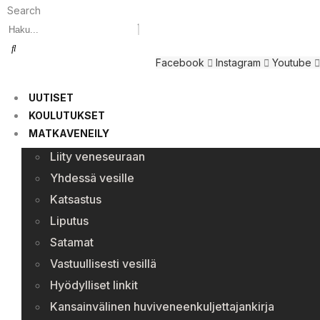
Search
Facebook
Instagram
Youtube
UUTISET
KOULUTUKSET
MATKAVENEILY
Liity veneseuraan
Yhdessä vesille
Katsastus
Liputus
Satamat
Vastuullisesti vesillä
Hyödylliset linkit
Kansainvälinen huviveneenkuljettajankirja