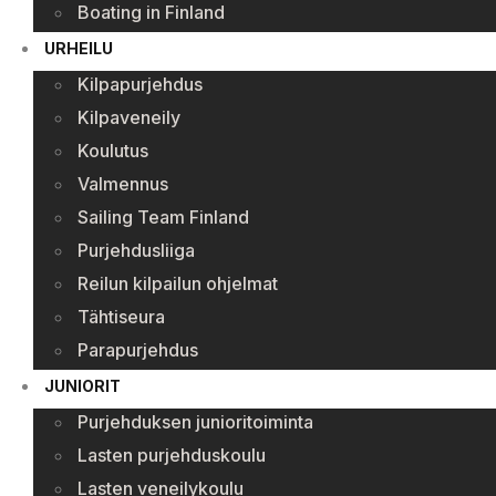
Boating in Finland
URHEILU
Kilpapurjehdus
Kilpaveneily
Koulutus
Valmennus
Sailing Team Finland
Purjehdusliiga
Reilun kilpailun ohjelmat
Tähtiseura
Parapurjehdus
JUNIORIT
Purjehduksen junioritoiminta
Lasten purjehduskoulu
Lasten veneilykoulu