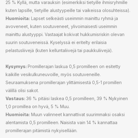
25 % Kyllä, mutta varauksin (esimerkiksi tietyille ihmisryhmille
kuten lapsille, tietyille alustyypeille tai vaikeissa olosuhteissa).
Huomioita:
Lapset selkeästi useimmin mainittu ryhmä ja
avoveneet, kuten soutuveneet, ylivoimaisesti useimmin
mainittu alustyyppi. Vastaajat kokivat hukkumisriskin olevan
suurin soutuveneissä. Kyselyssä ei eritelty erilaisia
pelastusliivejä (kuten kelluntaliivejä tai paukkuliivejä).
Kysymys:
Promillerajan laskua 0,5 promilleen on esitetty
kaikille vesikulkuneuvoille, myös soutuveneille.
Seuraamuksena promillerajan ylittämisestä 0,5-1 promillen
välillä olisi sakot.
Vastaus:
36 % pitäisi laskea 0,5 promilleen, 39 % Nykyinen
1,0 promillea on hyvä, 5 % Muu.
Huomioita:
Muun valinneet kannattivat suurimmaksi osaksi
alentamista 0,5 promilleen. Naisista vain 14 % kannattaa
promillerajan pitämistä nykyisellään.