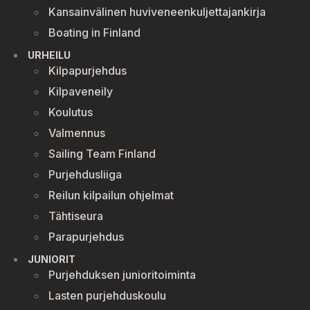
Kansainvälinen huviveneenkuljettajankirja
Boating in Finland
URHEILU
Kilpapurjehdus
Kilpaveneily
Koulutus
Valmennus
Sailing Team Finland
Purjehdusliiga
Reilun kilpailun ohjelmat
Tähtiseura
Parapurjehdus
JUNIORIT
Purjehduksen junioritoiminta
Lasten purjehduskoulu