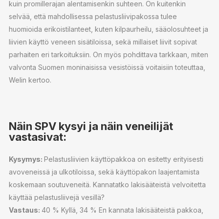
kuin promillerajan alentamisenkin suhteen. On kuitenkin
selvää, että mahdollisessa pelastusliivipakossa tulee
huomioida erikoistilanteet, kuten kilpaurheilu, sääolosuhteet ja
liivien käyttö veneen sisätiloissa, sekä millaiset liivit sopivat
parhaiten eri tarkoituksiin. On myös pohdittava tarkkaan, miten
valvonta Suomen moninaisissa vesistöissä voitaisiin toteuttaa,
Welin kertoo.
Näin SPV kysyi ja näin veneilijät
vastasivat:
Kysymys:
Pelastusliivien käyttöpakkoa on esitetty erityisesti
avoveneissä ja ulkotiloissa, sekä käyttöpakon laajentamista
koskemaan soutuveneitä. Kannatatko lakisääteistä velvoitetta
käyttää pelastusliivejä vesillä?
Vastaus:
40 % Kyllä, 34 % En kannata lakisääteistä pakkoa,