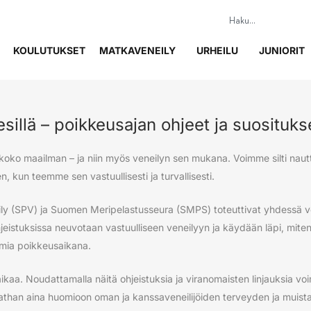
KOULUTUKSET
MATKAVENEILY
URHEILU
JUNIORIT
esillä – poikkeusajan ohjeet ja suositukse
 koko maailman – ja niin myös veneilyn sen mukana. Voimme silti nautt
n, kun teemme sen vastuullisesti ja turvallisesti.
y (SPV) ja Suomen Meripelastusseura (SMPS) toteuttivat yhdessä ven
jeistuksissa neuvotaan vastuulliseen veneilyyn ja käydään läpi, miten
oimia poikkeusaikana.
kaa. Noudattamalla näitä ohjeistuksia ja viranomaisten linjauksia vo
athan aina huomioon oman ja kanssaveneilijöiden terveyden ja muistat