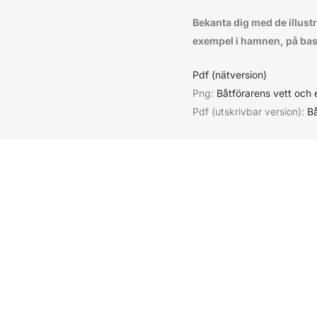
Bekanta dig med de illust
exempel i hamnen, på bas
Pdf (nätversion)
Png:
Båtförarens vett och e
Pdf (utskrivbar version):
Bå