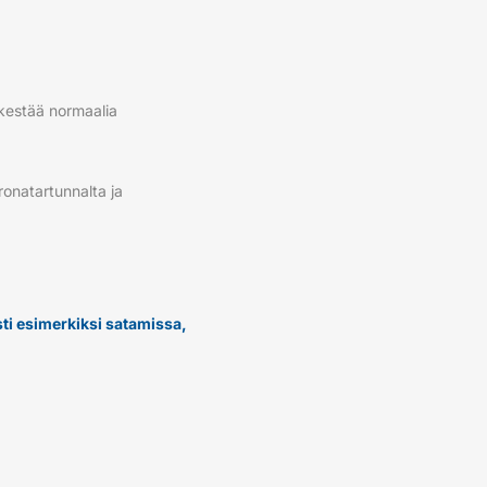
 kestää normaalia
ronatartunnalta ja
asti esimerkiksi satamissa,