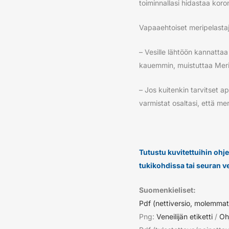
toiminnallasi hidastaa kor
Vapaaehtoiset meripelasta
– Vesille lähtöön kannatta
kauemmin, muistuttaa Meri
– Jos kuitenkin tarvitset a
varmistat osaltasi, että me
Tutustu kuvitettuihin ohjei
tukikohdissa tai seuran ve
Suomenkieliset:
Pdf (nettiversio, molemmat
Png:
Veneilijän etiketti
/
Oh