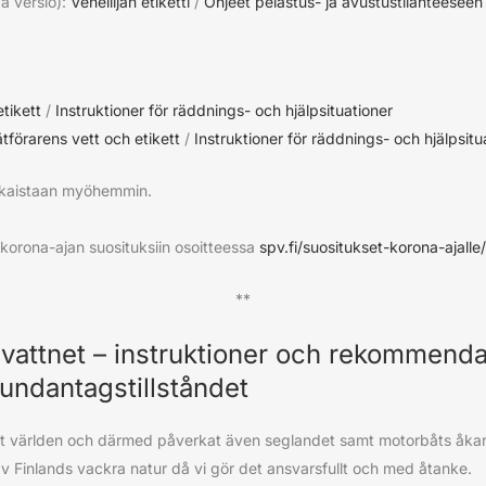
a versio):
Veneilijän etiketti
/
Ohjeet pelastus- ja avustustilanteeseen
tikett
/
Instruktioner för räddnings- och hjälpsituationer
tförarens vett och etikett
/
Instruktioner för räddnings- och hjälpsitu
julkaistaan myöhemmin.
 korona-ajan suosituksiin osoitteessa
spv.fi/suositukset-korona-ajalle/
**
 vattnet – instruktioner och rekommenda
undantagstillståndet
at världen och därmed påverkat även seglandet samt motorbåts åkand
av Finlands vackra natur då vi gör det ansvarsfullt och med åtanke.