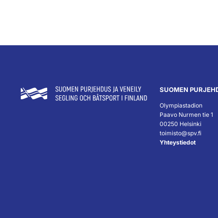
SUOMEN PURJEHD
Olympiastadion
Paavo Nurmen tie 1
00250 Helsinki
toimisto@spv.fi
Yhteystiedot
``