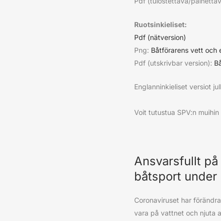
Pdf (tulostettava/painettav
Ruotsinkieliset:
Pdf (nätversion)
Png:
Båtförarens vett och e
Pdf (utskrivbar version):
Bå
Englanninkieliset versiot 
Voit tutustua SPV:n muihin
Ansvarsfullt på
båtsport under 
Coronaviruset har förändr
vara på vattnet och njuta 