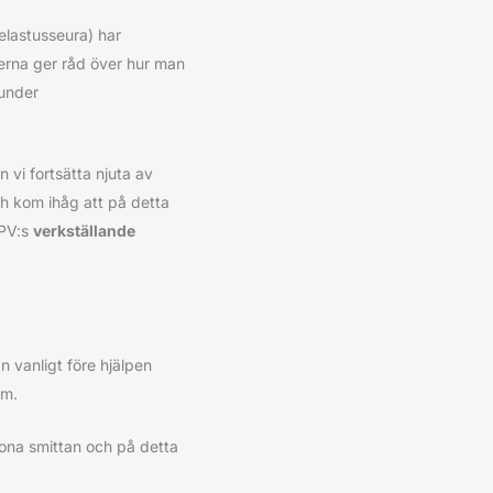
elastusseura) har
nerna ger råd över hur man
 under
 vi fortsätta njuta av
ch kom ihåg att på detta
SPV:s
verkställande
n vanligt före hjälpen
öm.
ona smittan och på detta