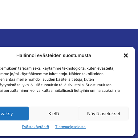
Hallinnoi evästeiden suostumusta
TILAA UUTISKIRJEEMME
emuksen tarjoamiseksi käytämme teknologioita, kuten evästeitä,
emme ja/tai käyttääksemme laitetietoja. Näiden tekniikoiden
n antaa meille mahdollisuuden käsitellä tietoja, kuten
ytymistä tai yksilöllisiä tunnuksia tällä sivustolla. Suostumuksen
ai peruuttaminen voi vaikuttaa haitallisesti tiettyihin ominaisuuksiin ja
.
yväksy
Kiellä
Näytä asetukset
Evästekäytäntö
Tietosuojaseloste