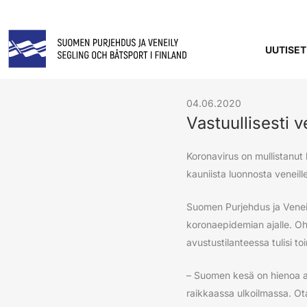
UUTISET
04.06.2020
Vastuullisesti v
Koronavirus on mullistanut
kauniista luonnosta veneille
Suomen Purjehdus ja Veneil
koronaepidemian ajalle. Oh
avustustilanteessa tulisi t
– Suomen kesä on hienoa ai
raikkaassa ulkoilmassa. Ot