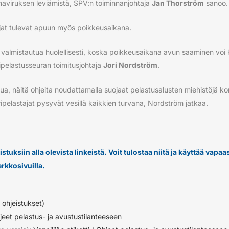
onaviruksen leviämistä, SPV:n toiminnanjohtaja
Jan Thorström
sanoo.
jat tulevat apuun myös poikkeusaikana.
a valmistautua huolellisesti, koska poikkeusaikana avun saaminen voi
pelastusseuran toimitusjohtaja
Jori Nordström
.
pua, näitä ohjeita noudattamalla suojaat pelastusalusten miehistöjä ko
ripelastajat pysyvät vesillä kaikkien turvana, Nordström jatkaa.
stuksiin alla olevista linkeistä. Voit tulostaa niitä ja käyttää vapa
rkkosivuilla.
 ohjeistukset)
jeet pelastus- ja avustustilanteeseen