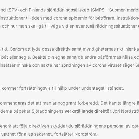
nland (SPV) och Finlands sjöräddningssällskap (SMPS – Suomen merip
nstruktioner till tiden med corona epidemin för båtförare. Instruktio
ss och hur man skall gå till väga vid en eventuell räddningssituationer
 tid. Genom att lyda dessa direktiv samt myndigheternas riktlinjer kan
a båt eller segla. Beakta din egna samt de andra båtförarnas hälsa o
insatser minska och sakta ner spridningen av corona viruset säger 
n kommer fortsättningsvis till hjälp under undantagstillståndet.
rekommenderas det att man är noggrant förberedd. Det kan ta längre ä
iderna påpekar Sjöräddningens
verkställande direktör
Jori Nordstr
enom att följa direktiven skyddar du sjöräddningens personal av cor
 vattnet för allas säkerhet, fortsätter Nordström.