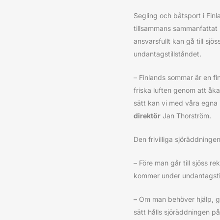
Segling och båtsport i Fi
tillsammans sammanfattat i
ansvarsfullt kan gå till sjö
undantagstillståndet.
– Finlands sommar är en fin
friska luften genom att åk
sätt kan vi med våra egna 
direktör
Jan Thorström.
Den frivilliga sjöräddninge
– Före man går till sjöss 
kommer under undantagst
– Om man behöver hjälp, g
sätt hålls sjöräddningen på