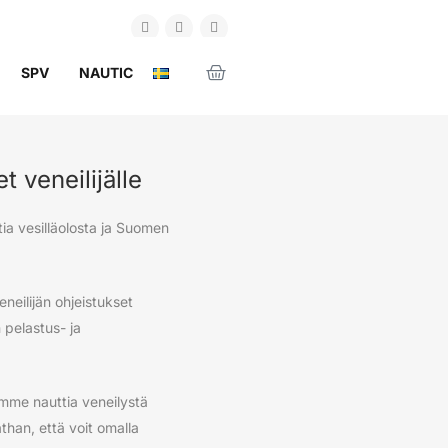
SPV
NAUTIC
t veneilijälle
ia vesilläolosta ja Suomen
eilijän ohjeistukset
 pelastus- ja
imme nauttia veneilystä
han, että voit omalla