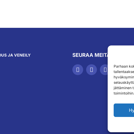
SEURAA MEITÄ
US JA VENEILY
Parhaan kok
tallentaaks
hyväksymine
selauskäyttä
jättäminen t
toimintoihin
H