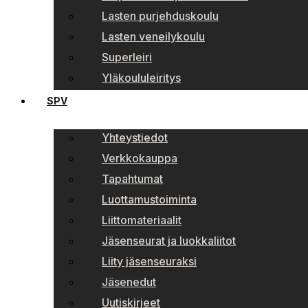
Lasten purjehduskoulu
Lasten veneilykoulu
Superleiri
Yläkoululeiritys
SPV
Yhteystiedot
Verkkokauppa
Tapahtumat
Luottamustoiminta
Liittomateriaalit
Jäsenseurat ja luokkaliitot
Liity jäsenseuraksi
Jäsenedut
Uutiskirjeet