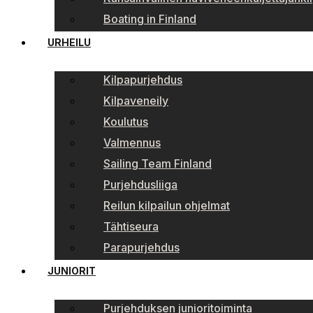
Boating in Finland
URHEILU
Kilpapurjehdus
Kilpaveneily
Koulutus
Valmennus
Sailing Team Finland
Purjehdusliiga
Reilun kilpailun ohjelmat
Tähtiseura
Parapurjehdus
JUNIORIT
Purjehduksen junioritoiminta