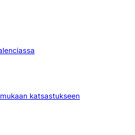
alenciassa
ki mukaan katsastukseen