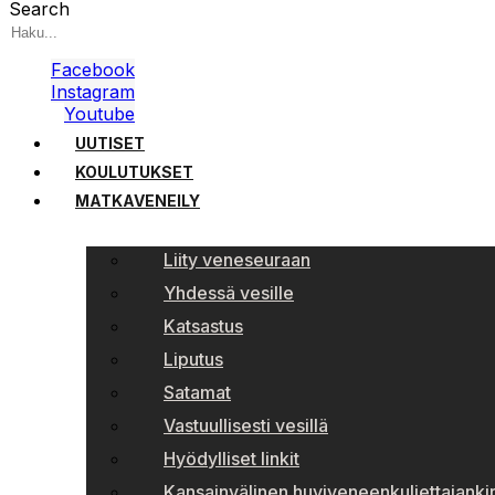
Search
Facebook
Instagram
Youtube
UUTISET
KOULUTUKSET
MATKAVENEILY
Liity veneseuraan
Yhdessä vesille
Katsastus
Liputus
Satamat
Vastuullisesti vesillä
Hyödylliset linkit
Kansainvälinen huviveneenkuljettajankir