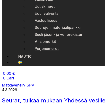
Uutiskirjeet
Edunvalvonta
Vastuullisuus
Seurojen materiaalipankki
Suuli jäsen- ja venerekisteri
Ansiomerkit
Purjenumerot
NAUTIC
0,00
€
0
Cart
Matkaveneily
SPV
4.3.2026
Seurat, tulkaa mukaan Yhdessä vesill