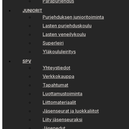
Parapurjehdus
JUNIORIT
Purjehduksen junioritoiminta
Lasten purjehduskoulu
Lasten veneilykoulu
Superleiri
Yläkoululeiritys
SPV
Yhteystiedot
Verkkokauppa
Tapahtumat
Luottamustoiminta
Liittomateriaalit
Jäsenseurat ja luokkaliitot
Liity jäsenseuraksi
Jäsenedut