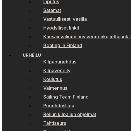
Liputus
Satamat
Vastuullisesti vesillä
Hyödylliset linkit
Kansainvälinen huviveneenkuljettajankir
Boating in Finland
URHEILU
Kilpapurjehdus
Kilpaveneily
Koulutus
Valmennus
Sailing Team Finland
Purjehdusliiga
Reilun kilpailun ohjelmat
Tähtiseura