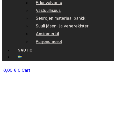
Edunvalvonta
Vastuullisuus
Seurojen materiaalipankki
Suuli jäsen- ja venerekisteri
Ansiomerkit
Purjenumerot
NAUTIC
0,00
€
0
Cart