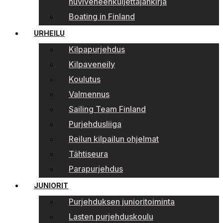
huviveneenkuljettajankirja
Boating in Finland
URHEILU
Kilpapurjehdus
Kilpaveneily
Koulutus
Valmennus
Sailing Team Finland
Purjehdusliiga
Reilun kilpailun ohjelmat
Tähtiseura
Parapurjehdus
JUNIORIT
Purjehduksen junioritoiminta
Lasten purjehduskoulu