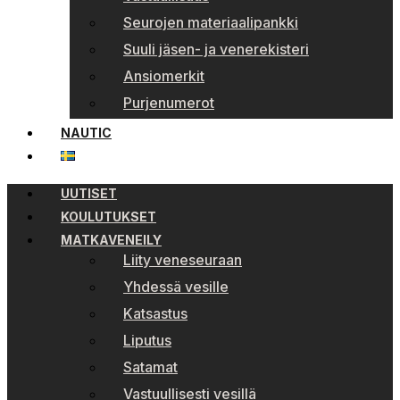
Seurojen materiaalipankki
Suuli jäsen- ja venerekisteri
Ansiomerkit
Purjenumerot
NAUTIC
UUTISET
KOULUTUKSET
MATKAVENEILY
Liity veneseuraan
Yhdessä vesille
Katsastus
Liputus
Satamat
Vastuullisesti vesillä