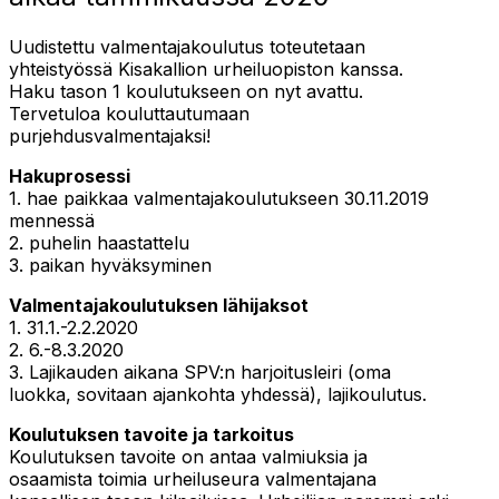
Uudistettu valmentajakoulutus toteutetaan
yhteistyössä Kisakallion urheiluopiston kanssa.
Haku tason 1 koulutukseen on nyt avattu.
Tervetuloa kouluttautumaan
purjehdusvalmentajaksi!
Hakuprosessi
1. hae paikkaa valmentajakoulutukseen 30.11.2019
mennessä
2. puhelin haastattelu
3. paikan hyväksyminen
Valmentajakoulutuksen lähijaksot
1. 31.1.-2.2.2020
2. 6.-8.3.2020
3. Lajikauden aikana SPV:n harjoitusleiri (oma
luokka, sovitaan ajankohta yhdessä), lajikoulutus.
Koulutuksen tavoite ja tarkoitus
Koulutuksen tavoite on antaa valmiuksia ja
osaamista toimia urheiluseura valmentajana