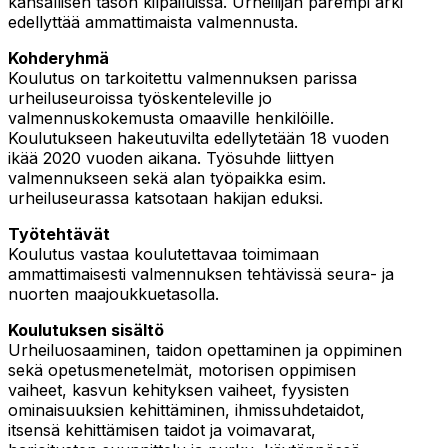
kansallisen tason kilpailuissa. Urheilijan parempi arki
edellyttää ammattimaista valmennusta.
Kohderyhmä
Koulutus on tarkoitettu valmennuksen parissa
urheiluseuroissa työskenteleville jo
valmennuskokemusta omaaville henkilöille.
Koulutukseen hakeutuvilta edellytetään 18 vuoden
ikää 2020 vuoden aikana. Työsuhde liittyen
valmennukseen sekä alan työpaikka esim.
urheiluseurassa katsotaan hakijan eduksi.
Työtehtävät
Koulutus vastaa koulutettavaa toimimaan
ammattimaisesti valmennuksen tehtävissä seura- ja
nuorten maajoukkuetasolla.
Koulutuksen sisältö
Urheiluosaaminen, taidon opettaminen ja oppiminen
sekä opetusmenetelmät, motorisen oppimisen
vaiheet, kasvun kehityksen vaiheet, fyysisten
ominaisuuksien kehittäminen, ihmissuhdetaidot,
itsensä kehittämisen taidot ja voimavarat,