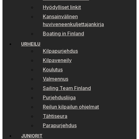
Hyödylliset linkit
Kansainvälinen
huviveneenkuljettajankirja
Boating in Finland
URHEILU
Kilpapurjehdus
Kilpaveneily
Koulutus
Valmennus
Sailing Team Finland
Purjehdusliiga
Reilun kilpailun ohjelmat
Tähtiseura
Parapurjehdus
JUNIORIT