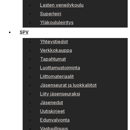
Lasten veneilykoulu
Superleiri
Yläkoululeiritys
SPV
Yhteystiedot
Verkkokauppa
Tapahtumat
Luottamustoiminta
Liittomateriaalit
Jäsenseurat ja luokkaliitot
Liity jäsenseuraksi
Jäsenedut
Uutiskirjeet
Edunvalvonta
Vastuullisuus