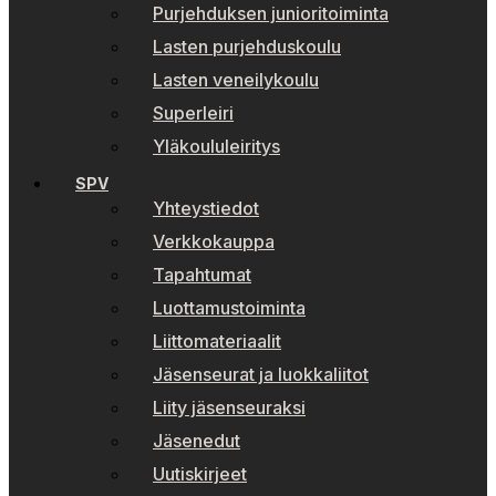
Purjehduksen junioritoiminta
Lasten purjehduskoulu
Lasten veneilykoulu
Superleiri
Yläkoululeiritys
SPV
Yhteystiedot
Verkkokauppa
Tapahtumat
Luottamustoiminta
Liittomateriaalit
Jäsenseurat ja luokkaliitot
Liity jäsenseuraksi
Jäsenedut
Uutiskirjeet