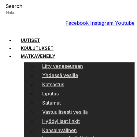
Search
Facebook
Instagram
Youtube
UUTISET
KOULUTUKSET
MATKAVENEILY
Liity veneseuraan
Yhdessä vesille
Katsastus
Liputus
Satamat
Vastuullisesti vesillä
Hyödylliset linkit
Kansainvälinen