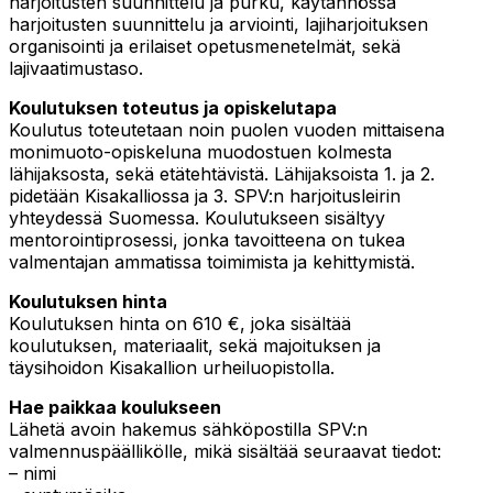
harjoitusten suunnittelu ja purku, käytännössä
harjoitusten suunnittelu ja arviointi, lajiharjoituksen
organisointi ja erilaiset opetusmenetelmät, sekä
lajivaatimustaso.
Koulutuksen toteutus ja opiskelutapa
Koulutus toteutetaan noin puolen vuoden mittaisena
monimuoto-opiskeluna muodostuen kolmesta
lähijaksosta, sekä etätehtävistä. Lähijaksoista 1. ja 2.
pidetään Kisakalliossa ja 3. SPV:n harjoitusleirin
yhteydessä Suomessa. Koulutukseen sisältyy
mentorointiprosessi, jonka tavoitteena on tukea
valmentajan ammatissa toimimista ja kehittymistä.
Koulutuksen hinta
Koulutuksen hinta on 610 €, joka sisältää
koulutuksen, materiaalit, sekä majoituksen ja
täysihoidon Kisakallion urheiluopistolla.
Hae paikkaa koulukseen
Lähetä avoin hakemus sähköpostilla SPV:n
valmennuspäällikölle, mikä sisältää seuraavat tiedot:
– nimi