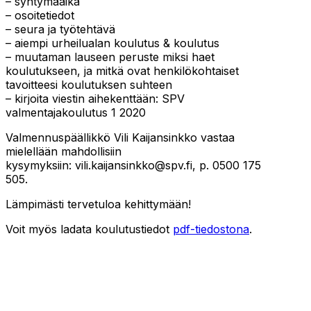
– syntymäaika
– osoitetiedot
– seura ja työtehtävä
– aiempi urheilualan koulutus & koulutus
– muutaman lauseen peruste miksi haet
koulutukseen, ja mitkä ovat henkilökohtaiset
tavoitteesi koulutuksen suhteen
– kirjoita viestin aihekenttään: SPV
valmentajakoulutus 1 2020
Valmennuspäällikkö Vili Kaijansinkko vastaa
mielellään mahdollisiin
kysymyksiin: vili.kaijansinkko@spv.fi, p. 0500 175
505.
Lämpimästi tervetuloa kehittymään!
Voit myös ladata koulutustiedot
pdf-tiedostona
.