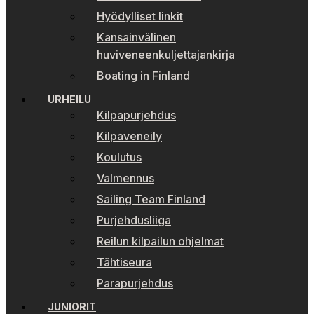
Hyödylliset linkit
Kansainvälinen
huviveneenkuljettajankirja
Boating in Finland
URHEILU
Kilpapurjehdus
Kilpaveneily
Koulutus
Valmennus
Sailing Team Finland
Purjehdusliiga
Reilun kilpailun ohjelmat
Tähtiseura
Parapurjehdus
JUNIORIT