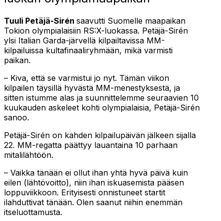
Tuuli Petäjä-Sirén
saavutti Suomelle maapaikan
Tokion olympialaisiin RS:X-luokassa. Petäjä-Sirén
ylsi Italian Garda-järvellä kilpailtavissa MM-
kilpailuissa kultafinaaliryhmään, mikä varmisti
paikan.
– Kiva, että se varmistui jo nyt. Tämän viikon
kilpailen täysillä hyvästä MM-menestyksestä, ja
sitten istumme alas ja suunnittelemme seuraavien 10
kuukauden askeleet kohti olympialaisia, Petäjä-Sirén
sanoo.
Petäjä-Sirén on kahden kilpailupäivän jälkeen sijalla
22. MM-regatta päättyy lauantaina 10 parhaan
mitalilähtöön.
– Vaikka tänään ei ollut ihan yhtä hyvä päivä kuin
eilen (lähtövoitto), niin ihan iskuasemista pääsen
loppuviikkoon. Erityisesti onnistuneet startit
ilahduttivat tänään. Olen saanut niihin enemmän
itseluottamusta.