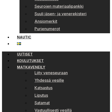
Seurojen materiaalipankki
Suuli jäsen- ja venerekisteri
Ansiomerkit
Purjenumerot
NAUTIC
UUTISET
KOULUTUKSET
MATKAVENEILY
Liity veneseuraan
Yhdessä vesille
Katsastus
Liputus
Satamat
Vastuullisesti vesillä