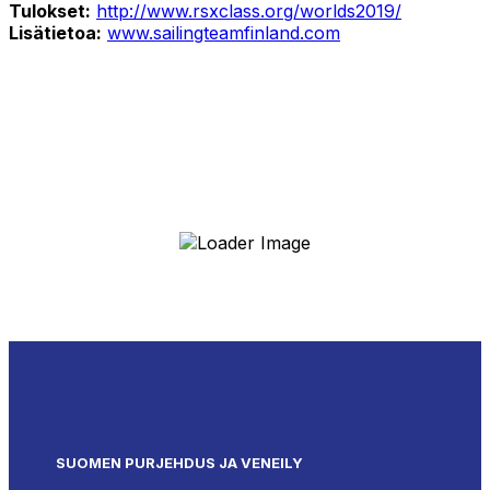
Tulokset:
http://www.rsxclass.org/worlds2019/
Lisätietoa:
www.sailingteamfinland.com
SUOMEN PURJEHDUS JA VENEILY