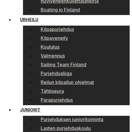
huviveneenkuljettajankirja
Boating in Finland
URHEILU
Kilpapurjehdus
Kilpaveneily
Koulutus
Valmennus
Sailing Team Finland
Purjehdusliiga
Reilun kilpailun ohjelmat
Tähtiseura
Parapurjehdus
JUNIORIT
Purjehduksen junioritoiminta
Lasten purjehduskoulu