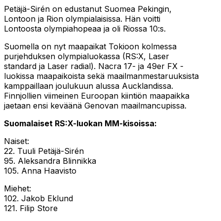
Petäjä-Sirén on edustanut Suomea Pekingin,
Lontoon ja Rion olympialaisissa. Hän voitti
Lontoosta olympiahopeaa ja oli Riossa 10:s.
Suomella on nyt maapaikat Tokioon kolmessa
purjehduksen olympialuokassa (RS:X, Laser
standard ja Laser radial). Nacra 17- ja 49er FX -
luokissa maapaikoista sekä maailmanmestaruuksista
kamppaillaan joulukuun alussa Aucklandissa.
Finnjollien viimeinen Euroopan kiintiön maapaikka
jaetaan ensi keväänä Genovan maailmancupissa.
Suomalaiset RS:X-luokan MM-kisoissa:
Naiset:
22. Tuuli Petäjä-Sirén
95. Aleksandra Blinnikka
105. Anna Haavisto
Miehet:
102. Jakob Eklund
121. Filip Store