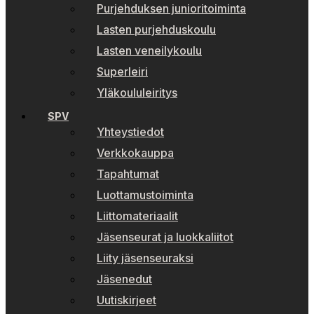
Purjehduksen junioritoiminta
Lasten purjehduskoulu
Lasten veneilykoulu
Superleiri
Yläkoululeiritys
SPV
Yhteystiedot
Verkkokauppa
Tapahtumat
Luottamustoiminta
Liittomateriaalit
Jäsenseurat ja luokkaliitot
Liity jäsenseuraksi
Jäsenedut
Uutiskirjeet