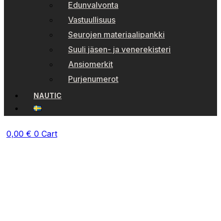
Edunvalvonta
Vastuullisuus
Seurojen materiaalipankki
Suuli jäsen- ja venerekisteri
Ansiomerkit
Purjenumerot
NAUTIC
0,00
€
0
Cart