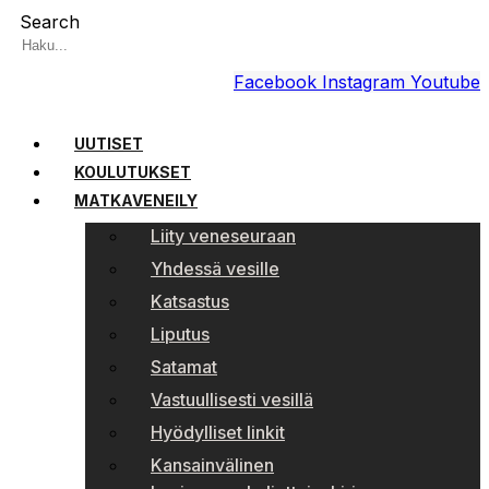
Search
Facebook
Instagram
Youtube
UUTISET
KOULUTUKSET
MATKAVENEILY
Liity veneseuraan
Yhdessä vesille
Katsastus
Liputus
Satamat
Vastuullisesti vesillä
Hyödylliset linkit
Kansainvälinen