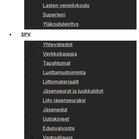
Lasten veneilykoulu
Superleiri
Yläkoululeiritys
SPV
Yhteystiedot
Verkkokauppa
Tapahtumat
Luottamustoiminta
Liittomateriaalit
Jäsenseurat ja luokkaliitot
Liity jäsenseuraksi
Jäsenedut
Uutiskirjeet
Edunvalvonta
Vastuullisuus