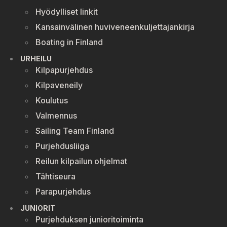
Hyödylliset linkit
Kansainvälinen huviveneenkuljettajankirja
Boating in Finland
URHEILU
Kilpapurjehdus
Kilpaveneily
Koulutus
Valmennus
Sailing Team Finland
Purjehdusliiga
Reilun kilpailun ohjelmat
Tähtiseura
Parapurjehdus
JUNIORIT
Purjehduksen junioritoiminta