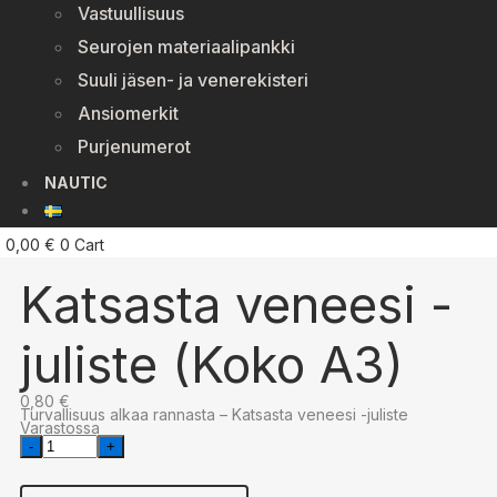
Vastuullisuus
Seurojen materiaalipankki
Suuli jäsen- ja venerekisteri
Ansiomerkit
Purjenumerot
NAUTIC
0,00
€
0
Cart
Katsasta veneesi -
juliste (Koko A3)
0,80
€
Turvallisuus alkaa rannasta – Katsasta veneesi -juliste
Varastossa
Katsasta
veneesi
-
juliste