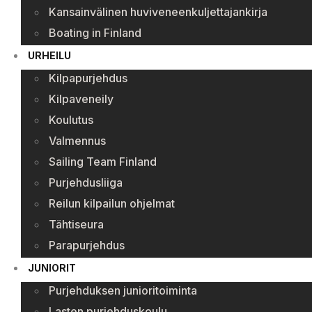
Kansainvälinen huviveneenkuljettajankirja
Boating in Finland
URHEILU
Kilpapurjehdus
Kilpaveneily
Koulutus
Valmennus
Sailing Team Finland
Purjehdusliiga
Reilun kilpailun ohjelmat
Tähtiseura
Parapurjehdus
JUNIORIT
Purjehduksen junioritoiminta
Lasten purjehduskoulu