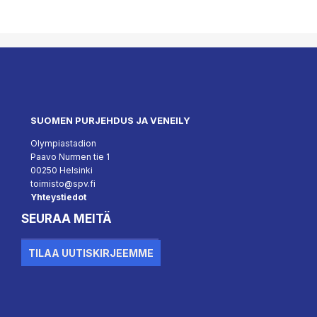
SUOMEN PURJEHDUS JA VENEILY
Olympiastadion
Paavo Nurmen tie 1
00250 Helsinki
toimisto@spv.fi
Yhteystiedot
SEURAA MEITÄ
Facebook
Instagram
Youtube
TILAA UUTISKIRJEEMME
``