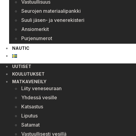
Vastuullisuus
Seurojen materiaalipankki
Suuli jäsen- ja venerekisteri
Ansiomerkit
Purjenumerot
NAUTIC
UUTISET
KOULUTUKSET
MATKAVENEILY
Liity veneseuraan
Yhdessä vesille
Katsastus
Liputus
Satamat
Vastuullisesti vesillä