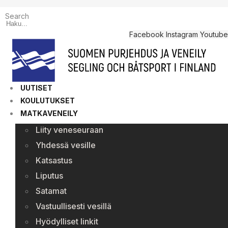
Search
Facebook
Instagram
Youtube
UUTISET
KOULUTUKSET
MATKAVENEILY
Liity veneseuraan
Yhdessä vesille
Katsastus
Liputus
Satamat
Vastuullisesti vesillä
Hyödylliset linkit