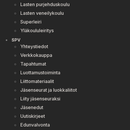
Lasten purjehduskoulu
Lasten veneilykoulu
Superleiri
Yläkoululeiritys
SPV
Yhteystiedot
Verkkokauppa
Tapahtumat
Luottamustoiminta
Liittomateriaalit
Jäsenseurat ja luokkaliitot
Liity jäsenseuraksi
Jäsenedut
Uutiskirjeet
Edunvalvonta