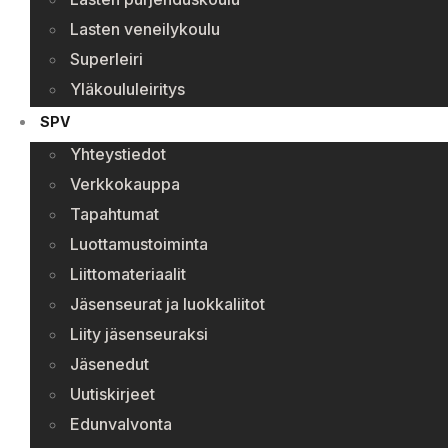
Lasten veneilykoulu
Superleiri
Yläkoululeiritys
SPV
Yhteystiedot
Verkkokauppa
Tapahtumat
Luottamustoiminta
Liittomateriaalit
Jäsenseurat ja luokkaliitot
Liity jäsenseuraksi
Jäsenedut
Uutiskirjeet
Edunvalvonta