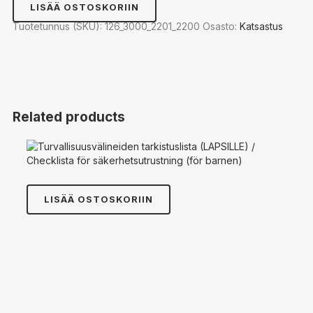
(Koko
LISÄÄ OSTOSKORIIN
A3)
quantity
Tuotetunnus (SKU):
126_3000_2201_2200
Osasto:
Katsastus
Related products
LISÄÄ OSTOSKORIIN