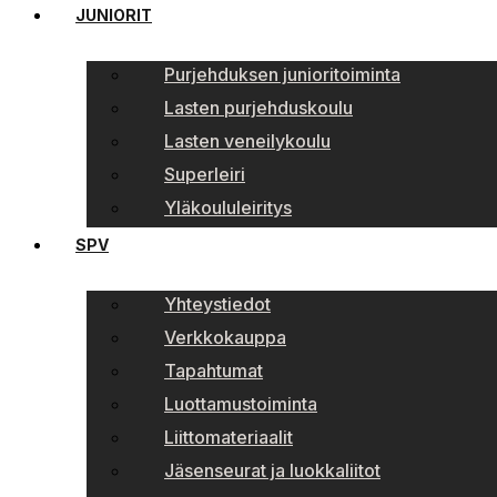
JUNIORIT
Purjehduksen junioritoiminta
Lasten purjehduskoulu
Lasten veneilykoulu
Superleiri
Yläkoululeiritys
SPV
Yhteystiedot
Verkkokauppa
Tapahtumat
Luottamustoiminta
Liittomateriaalit
Jäsenseurat ja luokkaliitot