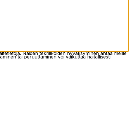
tetietoja. Näiden tekniikoiden hyväksyminen antaa meille
täminen tai peruuttaminen voi vaikuttaa haitallisesti