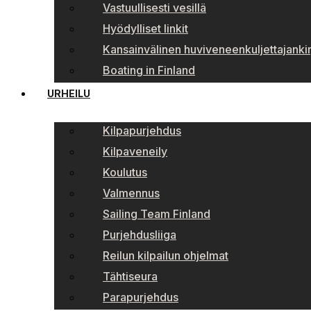
Vastuullisesti vesillä
Hyödylliset linkit
Kansainvälinen huviveneenkuljettajankir
Boating in Finland
URHEILU
Kilpapurjehdus
Kilpaveneily
Koulutus
Valmennus
Sailing Team Finland
Purjehdusliiga
Reilun kilpailun ohjelmat
Tähtiseura
Parapurjehdus