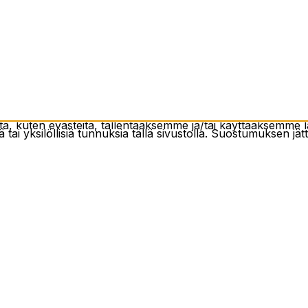
 kuten evästeitä, tallentaaksemme ja/tai käyttääksemme lai
 tai yksilöllisiä tunnuksia tällä sivustolla. Suostumuksen jät