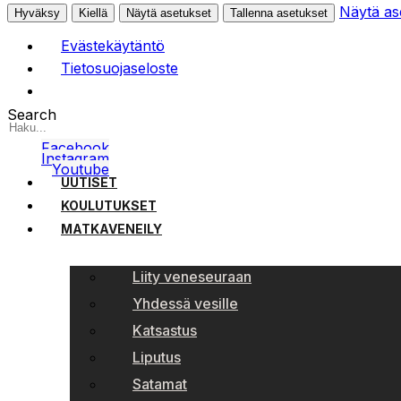
Näytä as
Hyväksy
Kiellä
Näytä asetukset
Tallenna asetukset
Evästekäytäntö
Tietosuojaseloste
Search
Facebook
Instagram
Youtube
UUTISET
KOULUTUKSET
MATKAVENEILY
Liity veneseuraan
Yhdessä vesille
Katsastus
Liputus
Satamat