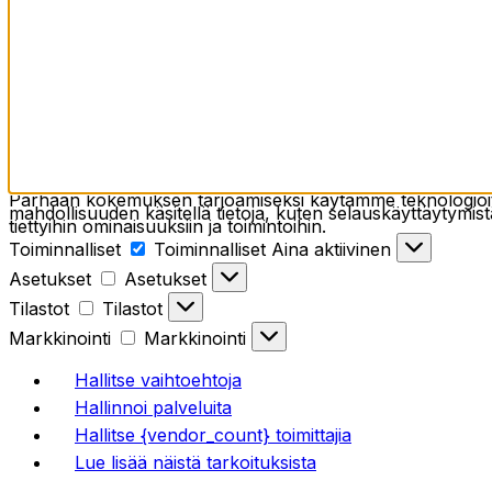
Parhaan kokemuksen tarjoamiseksi käytämme teknologioita,
mahdollisuuden käsitellä tietoja, kuten selauskäyttäytymistä
tiettyihin ominaisuuksiin ja toimintoihin.
Toiminnalliset
Toiminnalliset
Aina aktiivinen
Asetukset
Asetukset
Tilastot
Tilastot
Markkinointi
Markkinointi
Hallitse vaihtoehtoja
Hallinnoi palveluita
Hallitse {vendor_count} toimittajia
Lue lisää näistä tarkoituksista