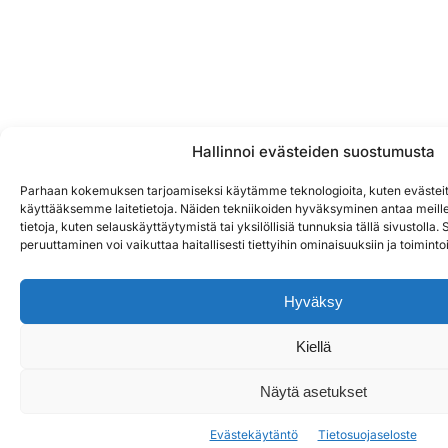
Hallinnoi evästeiden suostumusta
Parhaan kokemuksen tarjoamiseksi käytämme teknologioita, kuten evästeit
käyttääksemme laitetietoja. Näiden tekniikoiden hyväksyminen antaa meille
tietoja, kuten selauskäyttäytymistä tai yksilöllisiä tunnuksia tällä sivustoll
peruuttaminen voi vaikuttaa haitallisesti tiettyihin ominaisuuksiin ja toimintoi
Hyväksy
Kiellä
Näytä asetukset
Evästekäytäntö
Tietosuojaseloste