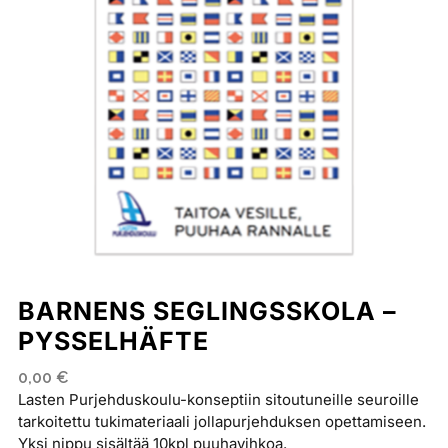
BARNENS SEGLINGSSKOLA –
PYSSELHÄFTE
0,00
€
Lasten Purjehduskoulu-konseptiin sitoutuneille seuroille
tarkoitettu tukimateriaali jollapurjehduksen opettamiseen.
Yksi nippu sisältää 10kpl puuhavihkoa.