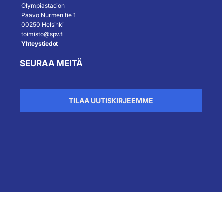
Olympiastadion
Paavo Nurmen tie 1
00250 Helsinki
toimisto@spv.fi
Yhteystiedot
SEURAA MEITÄ
TILAA UUTISKIRJEEMME
``