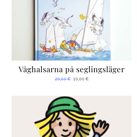
Våghalsarna på seglingsläger
20,00
€
10,00
€