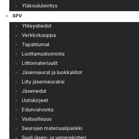
Yläkoululeiritys
SPV
Yhteystiedot
Verkkokauppa
Tapahtumat
Luottamustoiminta
Liittomateriaalit
Jäsenseurat ja luokkaliitot
Liity jäsenseuraksi
Jäsenedut
Uutiskirjeet
Edunvalvonta
Vastuullisuus
Seurojen materiaalipankki
Suuli jäsen- ja venerekisteri