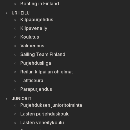
Boating in Finland
URHEILU
Kilpapurjehdus
Kilpaveneily
Koulutus
Valmennus
Sailing Team Finland
Purjehdusliiga
Reilun kilpailun ohjelmat
Tähtiseura
Parapurjehdus
JUNIORIT
Purjehduksen junioritoiminta
Lasten purjehduskoulu
Lasten veneilykoulu