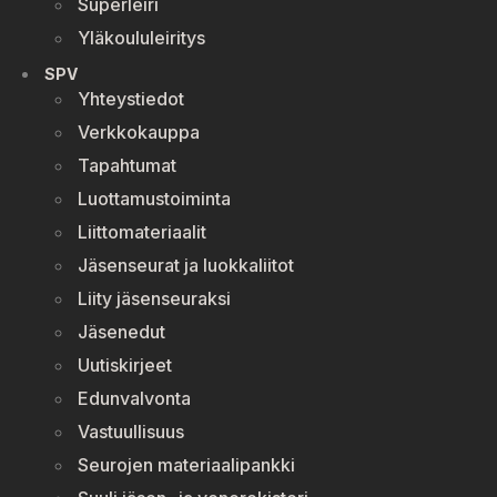
Superleiri
Yläkoululeiritys
SPV
Yhteystiedot
Verkkokauppa
Tapahtumat
Luottamustoiminta
Liittomateriaalit
Jäsenseurat ja luokkaliitot
Liity jäsenseuraksi
Jäsenedut
Uutiskirjeet
Edunvalvonta
Vastuullisuus
Seurojen materiaalipankki