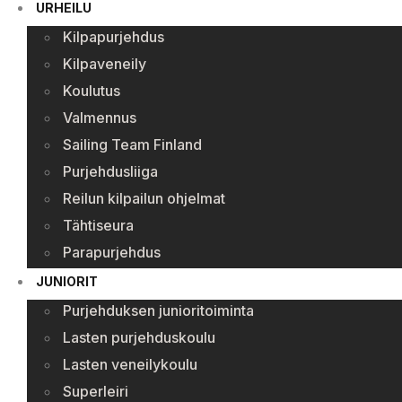
URHEILU
Kilpapurjehdus
Kilpaveneily
Koulutus
Valmennus
Sailing Team Finland
Purjehdusliiga
Reilun kilpailun ohjelmat
Tähtiseura
Parapurjehdus
JUNIORIT
Purjehduksen junioritoiminta
Lasten purjehduskoulu
Lasten veneilykoulu
Superleiri