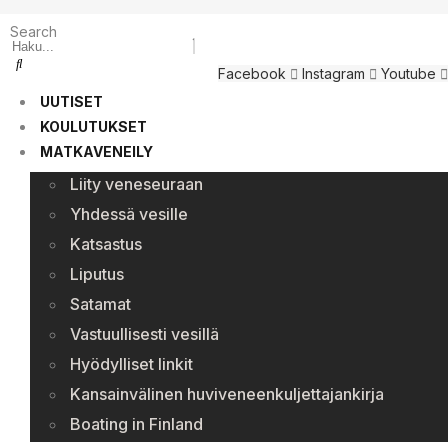
Search
Facebook
Instagram
Youtube
UUTISET
KOULUTUKSET
MATKAVENEILY
Liity veneseuraan
Yhdessä vesille
Katsastus
Liputus
Satamat
Vastuullisesti vesillä
Hyödylliset linkit
Kansainvälinen huviveneenkuljettajankirja
Boating in Finland