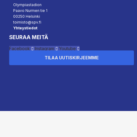
Olympiastadion
Paavo Nurmen tie 1
00250 Helsinki
toimisto@spv.fi
Yhteystiedot
SEURAA MEITÄ
Facebook
Instagram
Youtube
TILAA UUTISKIRJEEMME
``