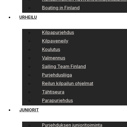
Boating in Finland
URHEILU
Kilpapurjehdus
Kilpaveneily
Koulutus
Valmennus
Sailing Team Finland
Purjehdusliiga
Reilun kilpailun ohjelmat
Tähtiseura
Parapurjehdus
JUNIORIT
Purjehduksen junioritoiminta