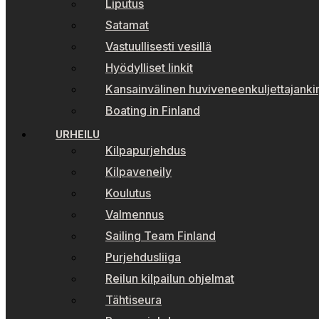
Liputus
Satamat
Vastuullisesti vesillä
Hyödylliset linkit
Kansainvälinen huviveneenkuljettajankir
Boating in Finland
URHEILU
Kilpapurjehdus
Kilpaveneily
Koulutus
Valmennus
Sailing Team Finland
Purjehdusliiga
Reilun kilpailun ohjelmat
Tähtiseura