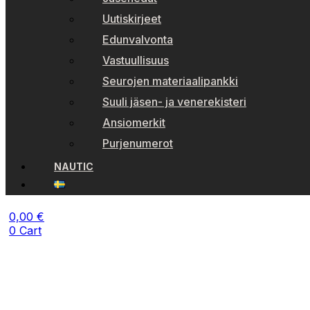
Uutiskirjeet
Edunvalvonta
Vastuullisuus
Seurojen materiaalipankki
Suuli jäsen- ja venerekisteri
Ansiomerkit
Purjenumerot
NAUTIC
0,00
€
0
Cart