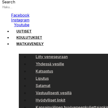
Search
Facebook
Instagram
Youtube
UUTISET
KOULUTUKSET
MATKAVENEILY
Liity veneseuraan
Yhdessä vesille
Katsastus
Liputus
Satamat
Vastuullisesti vesillä
Hyödylliset linkit
Kansainvälinen huviveneenkuljettajankir