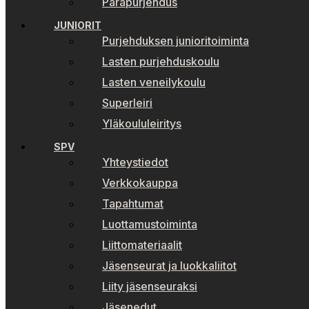
Parapurjehdus
JUNIORIT
Purjehduksen junioritoiminta
Lasten purjehduskoulu
Lasten veneilykoulu
Superleiri
Yläkoululeiritys
SPV
Yhteystiedot
Verkkokauppa
Tapahtumat
Luottamustoiminta
Liittomateriaalit
Jäsenseurat ja luokkaliitot
Liity jäsenseuraksi
Jäsenedut