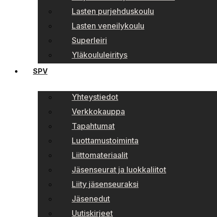
Lasten purjehduskoulu
Lasten veneilykoulu
Superleiri
Yläkoululeiritys
SPV
Yhteystiedot
Verkkokauppa
Tapahtumat
Luottamustoiminta
Liittomateriaalit
Jäsenseurat ja luokkaliitot
Liity jäsenseuraksi
Jäsenedut
Uutiskirjeet