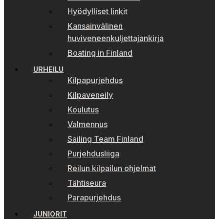
Hyödylliset linkit
Kansainvälinen
huviveneenkuljettajankirja
Boating in Finland
URHEILU
Kilpapurjehdus
Kilpaveneily
Koulutus
Valmennus
Sailing Team Finland
Purjehdusliiga
Reilun kilpailun ohjelmat
Tähtiseura
Parapurjehdus
JUNIORIT