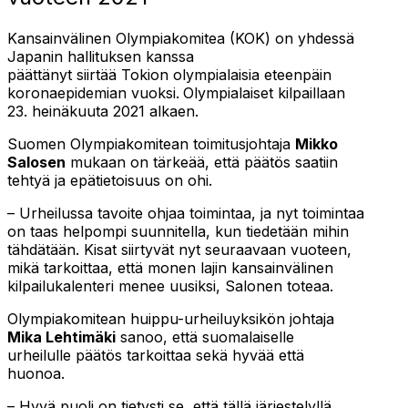
Kansainvälinen Olympiakomitea
(KOK)
on yhdessä
Japanin hallituksen kanssa
päättänyt
siirtää
Tokion
olympialaisia eteenpäin
koronaepidemian vuoksi.
Olympialaiset kilpaillaan
23. heinäkuuta 2021 alkaen.
Suomen Olympiakomitean toimitusjohtaja
Mikko
Salosen
mukaan
on tärkeää, että päätös saatiin
tehtyä ja epätietoisuus on ohi.
– Urheilussa tavoite ohjaa toimintaa, ja nyt toimintaa
on taas helpompi suunnitella, kun tiedetään mihin
tähdätään.
Kisat
siirtyvät nyt
seuraavaan vuoteen,
mikä tarkoittaa, että monen lajin
kansainvälinen
kilpailukalenteri
menee uusiksi, Salonen toteaa.
Olympiakomitean huippu-urheiluyksikön johtaja
Mika Lehtimäki
sanoo, että suomalaiselle
urheilulle
päätös
tarkoittaa sekä hyvää että
huonoa.
–
Hyvä puoli on tietysti se, että tällä järjestelyllä