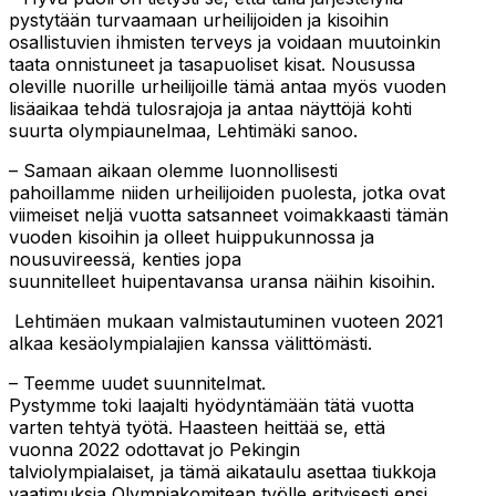
pystytään turvaamaan urheilijoiden ja kisoihin
osallistuvien ihmisten terveys ja voidaan muutoinkin
taata onnistuneet ja tasapuoliset kisat. Nousussa
oleville nuorille urheilijoille tämä antaa myös vuoden
lisäaikaa tehdä tulosrajoja ja antaa näyttöjä kohti
suurta olympiaunelmaa, Lehtimäki sanoo.
–
Samaan aikaan
olemme luonnollisesti
pahoillamme niiden urheilijoiden puolesta, jotka ovat
viimeiset
neljä
vuotta satsanneet voimakkaasti tämän
vuoden kisoihin ja olleet huippukunnossa ja
nousuvireessä, kenties jopa
suunnitelleet
huipentavansa uransa näihin kisoihin.
Lehtimäen mukaan valmistautuminen vuoteen 2021
alkaa kesäolympialajien kanssa välittömästi.
– Teemme uudet suunnitelmat.
Pystymme toki laajalti hyödyntämään tätä vuotta
varten tehtyä työtä. Haasteen heittää se, että
vuonna 2022 odottavat jo Pekingin
talviolympialaiset, ja tämä aikataulu asettaa tiukkoja
vaatimuksia Olympiakomitean työlle erityisesti ensi