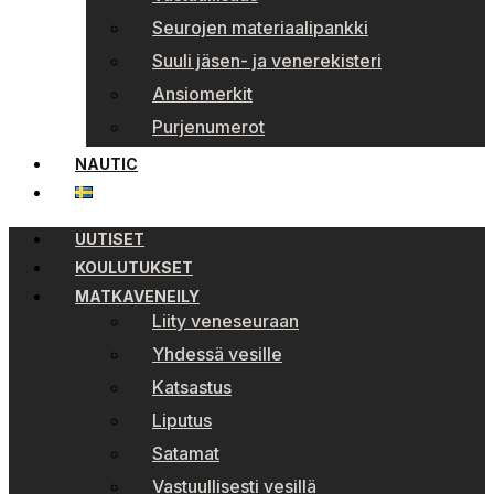
Seurojen materiaalipankki
Suuli jäsen- ja venerekisteri
Ansiomerkit
Purjenumerot
NAUTIC
UUTISET
KOULUTUKSET
MATKAVENEILY
Liity veneseuraan
Yhdessä vesille
Katsastus
Liputus
Satamat
Vastuullisesti vesillä