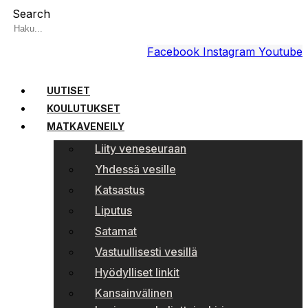
Search
Facebook
Instagram
Youtube
UUTISET
KOULUTUKSET
MATKAVENEILY
Liity veneseuraan
Yhdessä vesille
Katsastus
Liputus
Satamat
Vastuullisesti vesillä
Hyödylliset linkit
Kansainvälinen