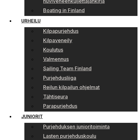
huviveneenkuljettajankirja
Boating in Finland
URHEILU
Kilpapurjehdus
Kilpaveneily
Koulutus
Valmennus
Sailing Team Finland
Purjehdusliiga
Reilun kilpailun ohjelmat
Tähtiseura
Parapurjehdus
JUNIORIT
Purjehduksen junioritoiminta
Lasten purjehduskoulu