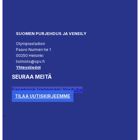
SUOMEN PURJEHDUS JA VENEILY
Olympiastadion
Paavo Nurmen tie 1
00250 Helsinki
toimisto@spv.fi
Yhteystiedot
SEURAA MEITÄ
Facebook
Instagram
Youtube
TILAA UUTISKIRJEEMME
``