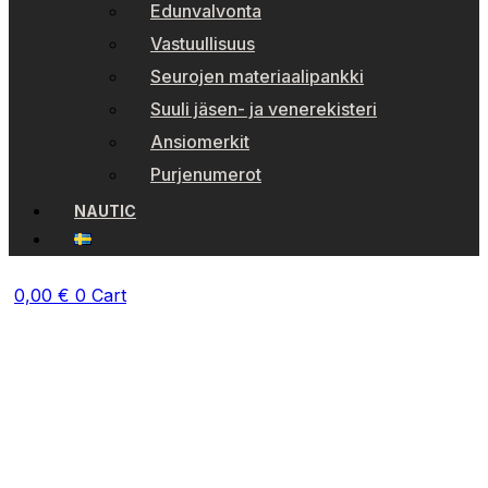
Edunvalvonta
Vastuullisuus
Seurojen materiaalipankki
Suuli jäsen- ja venerekisteri
Ansiomerkit
Purjenumerot
NAUTIC
0,00
€
0
Cart