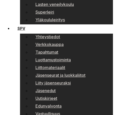
Lasten veneilykoulu
Superleiri
Yläkoululeiritys
SPV
Yhteystiedot
Verkkokauppa
Tapahtumat
Luottamustoiminta
Liittomateriaalit
Jäsenseurat ja luokkaliitot
Liity jäsenseuraksi
Jäsenedut
Uutiskirjeet
Edunvalvonta
Vastuullisuus