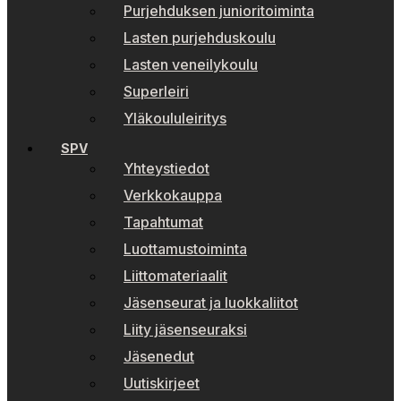
Purjehduksen junioritoiminta
Lasten purjehduskoulu
Lasten veneilykoulu
Superleiri
Yläkoululeiritys
SPV
Yhteystiedot
Verkkokauppa
Tapahtumat
Luottamustoiminta
Liittomateriaalit
Jäsenseurat ja luokkaliitot
Liity jäsenseuraksi
Jäsenedut
Uutiskirjeet