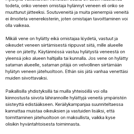
todeta, onko veneen omistaja hylännyt veneen eli onko se
muuttunut jätteeksi. Soutuveneitä ja muita pienempiä veneitä
ei ilmoiteta venerekisteriin, joten omistajan tavoittaminen voi
olla vaikeaa.
Mikäli vene on hylätty eikä omistajaa löydetä, vastuut ja
oikeudet veneen siirtämisestä riippuvat siitä, mille alueelle
vene on jätetty. Käytännössä vastuu hylätystä veneestä on
yleensä joko alueen haltijalla tai kunnalla. Jos vene on hylätty
sataman alueelle, sataman pitäjä on velvollinen siirtämään
hylätyn veneen jätehuoltoon. Ethän siis jätä vanhaa venettäsi
muiden siivottavaksi.
Paikallisilla yhdistyksillä tai muilla yhteisöillä voi olla
kiinnostusta siivota lähirannoille hylättyjä veneitä ympäristön
siisteyttä edistääkseen. Keräilykampanjaa suunniteltaessa
kannattaa muistaa oikeuksien ja vastuiden lisäksi, että
toimittaminen jätehuoltoon on maksullista, vaikka kyse
olisikin hyväntahtoisesta toiminnasta.