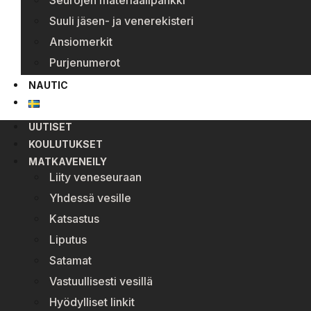
Seurojen materiaalipankki
Suuli jäsen- ja venerekisteri
Ansiomerkit
Purjenumerot
NAUTIC
UUTISET
KOULUTUKSET
MATKAVENEILY
Liity veneseuraan
Yhdessä vesille
Katsastus
Liputus
Satamat
Vastuullisesti vesillä
Hyödylliset linkit