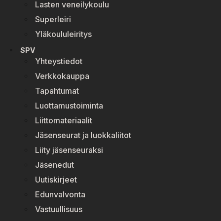
Lasten veneilykoulu
Superleiri
Yläkoululeiritys
SPV
Yhteystiedot
Verkkokauppa
Tapahtumat
Luottamustoiminta
Liittomateriaalit
Jäsenseurat ja luokkaliitot
Liity jäsenseuraksi
Jäsenedut
Uutiskirjeet
Edunvalvonta
Vastuullisuus