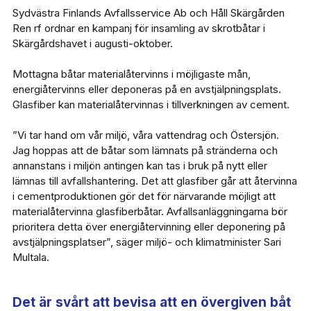
Sydvästra Finlands Avfallsservice Ab och Håll Skärgården
Ren rf ordnar en kampanj för insamling av skrotbåtar i
Skärgårdshavet i augusti-oktober.
Mottagna båtar materialåtervinns i möjligaste mån,
energiåtervinns eller deponeras på en avstjälpningsplats.
Glasfiber kan materialåtervinnas i tillverkningen av cement.
”Vi tar hand om vår miljö, våra vattendrag och Östersjön.
Jag hoppas att de båtar som lämnats på stränderna och
annanstans i miljön antingen kan tas i bruk på nytt eller
lämnas till avfallshantering. Det att glasfiber går att återvinna
i cementproduktionen gör det för närvarande möjligt att
materialåtervinna glasfiberbåtar. Avfallsanläggningarna bör
prioritera detta över energiåtervinning eller deponering på
avstjälpningsplatser”, säger miljö- och klimatminister Sari
Multala.
Det är svårt att bevisa att en övergiven båt