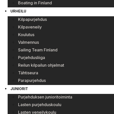
Boating in Finland
URHEILU
Kilpapurjehdus
Kilpaveneily
Koulutus
Valmennus
Sailing Team Finland
Purjehdusliiga
Reilun kilpailun ohjelmat
Tähtiseura
Parapurjehdus
JUNIORIT
Purjehduksen junioritoiminta
Lasten purjehduskoulu
Lasten veneilykoulu