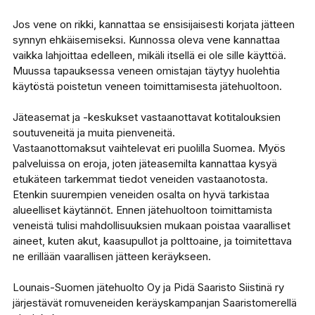
Jos vene on rikki, kannattaa se ensisijaisesti korjata jätteen
synnyn ehkäisemiseksi. Kunnossa oleva vene kannattaa
vaikka lahjoittaa edelleen, mikäli itsellä ei ole sille käyttöä.
Muussa tapauksessa veneen omistajan täytyy huolehtia
käytöstä poistetun veneen toimittamisesta jätehuoltoon.
Jäteasemat ja -keskukset vastaanottavat kotitalouksien
soutuveneitä ja muita pienveneitä.
Vastaanottomaksut vaihtelevat eri puolilla Suomea. Myös
palveluissa on eroja, joten jäteasemilta kannattaa kysyä
etukäteen tarkemmat tiedot veneiden vastaanotosta.
Etenkin suurempien veneiden osalta on hyvä tarkistaa
alueelliset käytännöt. Ennen jätehuoltoon toimittamista
veneistä tulisi mahdollisuuksien mukaan poistaa vaaralliset
aineet, kuten akut, kaasupullot ja polttoaine, ja toimitettava
ne erillään vaarallisen jätteen keräykseen.
Lounais-Suomen jätehuolto Oy ja Pidä Saaristo Siistinä ry
järjestävät romuveneiden keräyskampanjan Saaristomerellä