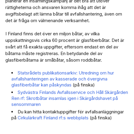
planerar en insamlingskampanj är det bra att utöver
rättigheterna och ansvaren komma ihåg att det är
avgiftsbelagt att lämna båtar till avfallshantering, även om
det är fråga om välmenande verksamhet.
I Finland finns det över en miljon båtar, av vilka
uppskattningsvis cirka 60 procent är glasfiberbåtar. Det är
svårt att få exakta uppgifter, eftersom endast en del av
båtarna måste registreras. En betydande del av
glasfiberbåtarna är småbåtar, såsom roddbåtar.
Statsrådets publikationsarkiv:
Utredning om hur
avfallshanteringen av kasserade och övergivna
glasfiberbåtar kan påskyndas
(på finska)
Sydvästra Finlands Avfallsservice och Håll Skärgården
Ren rf: Skrotbåtar insamlas igen i Skärgårdshavet på
sensommaren
Du kan hitta kontaktuppgifter för avfallsanläggningar
på
Cirkulärkraft Finland rf:s webbplats
(på finska)