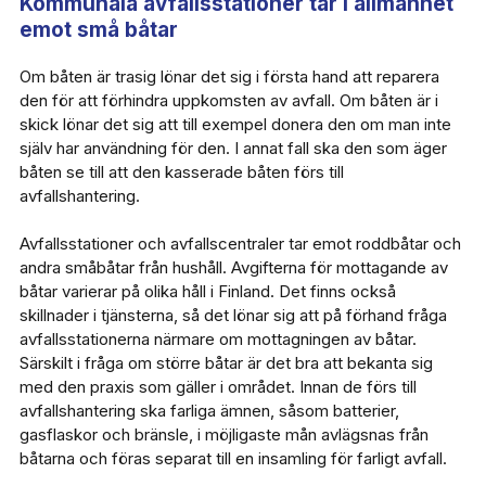
Kommunala avfallsstationer tar i allmänhet
emot små båtar
Om båten är trasig lönar det sig i första hand att reparera
den för att förhindra uppkomsten av avfall. Om båten är i
skick lönar det sig att till exempel donera den om man inte
själv har användning för den. I annat fall ska den som äger
båten se till att den kasserade båten förs till
avfallshantering.
Avfallsstationer och avfallscentraler tar emot roddbåtar och
andra småbåtar från hushåll. Avgifterna för mottagande av
båtar varierar på olika håll i Finland. Det finns också
skillnader i tjänsterna, så det lönar sig att på förhand fråga
avfallsstationerna närmare om mottagningen av båtar.
Särskilt i fråga om större båtar är det bra att bekanta sig
med den praxis som gäller i området. Innan de förs till
avfallshantering ska farliga ämnen, såsom batterier,
gasflaskor och bränsle, i möjligaste mån avlägsnas från
båtarna och föras separat till en insamling för farligt avfall.