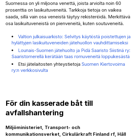
Suomessa on yli miljoona venettä, joista arviolta noin 60
prosenttia on lasikuituveneitä. Tarkkoja tietoja on vaikea
saada, sillä vain osa veneistä täytyy rekisteröidä. Merkittävä
osa lasikuituveneistä on pienveneitä, kuten soutuveneitä.
Valtion julkaisuarkisto: Selvitys käytöstä poistettujen ja
hylättyjen lasikuituveneiden jätehuollon vauhdittamiseksi
Lounais-Suomen jätehuolto ja Pidä Saaristo Siistinä ry:
Saaristomerellä kerätään taas romuveneitä loppukesästä
Etsi jätelaitosten yhteystietoja
Suomen Kiertovoima
ry:n verkkosivulta
För din kasserade båt till
avfallshantering
Miljöministeriet, Transport- och
kommunikationsverket, Cirkulärkraft Finland rf, Håll