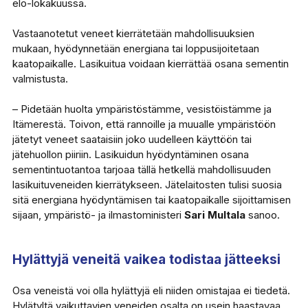
elo-lokakuussa.
Vastaanotetut veneet kierrätetään mahdollisuuksien
mukaan, hyödynnetään energiana tai loppusijoitetaan
kaatopaikalle. Lasikuitua voidaan kierrättää osana sementin
valmistusta.
– Pidetään huolta ympäristöstämme, vesistöistämme ja
Itämerestä. Toivon, että rannoille ja muualle ympäristöön
jätetyt veneet saataisiin joko uudelleen käyttöön tai
jätehuollon piiriin. Lasikuidun hyödyntäminen osana
sementintuotantoa tarjoaa tällä hetkellä mahdollisuuden
lasikuituveneiden kierrätykseen. Jätelaitosten tulisi suosia
sitä energiana hyödyntämisen tai kaatopaikalle sijoittamisen
sijaan, ympäristö- ja ilmastoministeri
Sari Multala
sanoo.
Hylättyjä veneitä vaikea todistaa jätteeksi
Osa veneistä voi olla hylättyjä eli niiden omistajaa ei tiedetä.
Hylätyltä vaikuttavien veneiden osalta on usein haastavaa