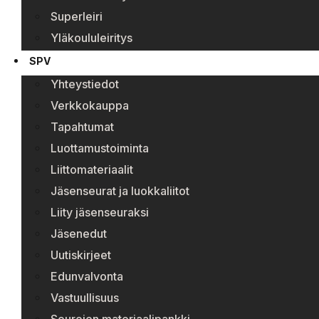
Superleiri
Yläkoululeiritys
SPV
Yhteystiedot
Verkkokauppa
Tapahtumat
Luottamustoiminta
Liittomateriaalit
Jäsenseurat ja luokkaliitot
Liity jäsenseuraksi
Jäsenedut
Uutiskirjeet
Edunvalvonta
Vastuullisuus