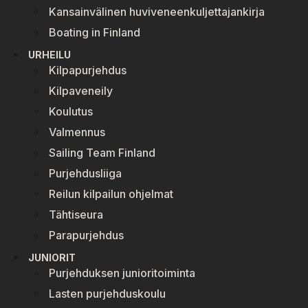
Kansainvälinen huviveneenkuljettajankirja
Boating in Finland
URHEILU
Kilpapurjehdus
Kilpaveneily
Koulutus
Valmennus
Sailing Team Finland
Purjehdusliiga
Reilun kilpailun ohjelmat
Tähtiseura
Parapurjehdus
JUNIORIT
Purjehduksen junioritoiminta
Lasten purjehduskoulu