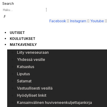
Search
Facebook
Instagram
Youtube
UUTISET
KOULUTUKSET
MATKAVENEILY
Liity veneseuraan
Yhdessä vesille
Katsastus
Liputus
Satamat
Vastuullisesti vesillä
Hyödylliset linkit
Kansainvälinen huviveneenkuljettajankirja