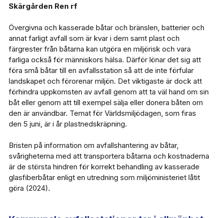
Skärgården Ren rf
Övergivna och kasserade båtar och bränslen, batterier och
annat farligt avfall som är kvar i dem samt plast och
färgrester från båtarna kan utgöra en miljörisk och vara
farliga också för människors hälsa. Därför lönar det sig att
föra små båtar till en avfallsstation så att de inte förfular
landskapet och förorenar miljön. Det viktigaste är dock att
förhindra uppkomsten av avfall genom att ta väl hand om sin
båt eller genom att till exempel sälja eller donera båten om
den är användbar. Temat för Världsmiljödagen, som firas
den 5 juni, är i år plastnedskräpning.
Bristen på information om avfallshantering av båtar,
svårigheterna med att transportera båtarna och kostnaderna
är de största hindren för korrekt behandling av kasserade
glasfiberbåtar enligt en utredning som miljöministeriet låtit
göra (2024).