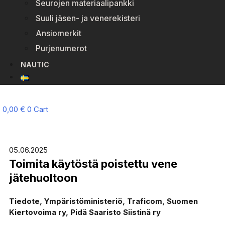
Seurojen materiaalipankki
Suuli jäsen- ja venerekisteri
Ansiomerkit
Purjenumerot
NAUTIC
0,00
€
0
Cart
05.06.2025
Toimita käytöstä poistettu vene
jätehuoltoon
Tiedote,
Ympäristöministeriö, Traficom, Suomen
Kiertovoima ry, Pidä Saaristo Siistinä ry