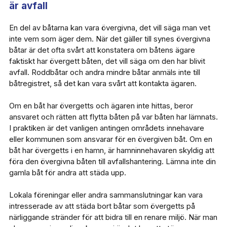
är avfall
En del av båtarna kan vara övergivna, det vill säga man vet
inte vem som äger dem. När det gäller till synes övergivna
båtar är det ofta svårt att konstatera om båtens ägare
faktiskt har övergett båten, det vill säga om den har blivit
avfall. Roddbåtar och andra mindre båtar anmäls inte till
båtregistret, så det kan vara svårt att kontakta ägaren.
Om en båt har övergetts och ägaren inte hittas, beror
ansvaret och rätten att flytta båten på var båten har lämnats.
I praktiken är det vanligen antingen områdets innehavare
eller kommunen som ansvarar för en övergiven båt. Om en
båt har övergetts i en hamn, är hamninnehavaren skyldig att
föra den övergivna båten till avfallshantering. Lämna inte din
gamla båt för andra att städa upp.
Lokala föreningar eller andra sammanslutningar kan vara
intresserade av att städa bort båtar som övergetts på
närliggande stränder för att bidra till en renare miljö. När man