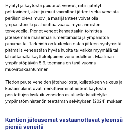
Hylätyt ja käytöstä poistetut veneet, niihin jätetyt
polttoaineet, akut ja muut vaaralliset jätteet sekä veneistä
peräisin oleva muovi ja maalijäänteet voivat olla
ympäristöriski ja aiheuttaa vaaraa myös ihmisten
terveydelle. Pienet veneet kannattaakin toimittaa
jäteasemalle maisemaa rumentamasta ja ympäristöä
pilaamasta. Tärkeintä on kuitenkin estää jätteen syntymistä
pitämällä veneestään hyvää huolta tai vaikka myymällä tai
lahjoittamalla käyttökelpoinen vene edelleen. Maailman
ympäristöpäivän 5.6. teemana on tänä vuonna
muoviroskaantuminen.
Tiedon puute veneiden jätehuollosta, kuljetuksen vaikeus ja
kustannukset ovat merkittävimmät esteet käytöstä
poistettujen lasikuituveneiden asialliselle käsittelylle
ympäristöministeriön teettämän selvityksen (2024) mukaan.
Kuntien jäteasemat vastaanottavat yleensä
pieniä veneitä