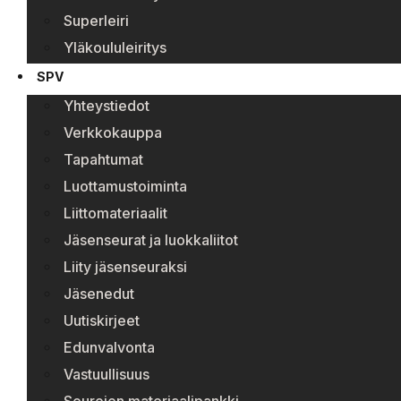
Superleiri
Yläkoululeiritys
SPV
Yhteystiedot
Verkkokauppa
Tapahtumat
Luottamustoiminta
Liittomateriaalit
Jäsenseurat ja luokkaliitot
Liity jäsenseuraksi
Jäsenedut
Uutiskirjeet
Edunvalvonta
Vastuullisuus