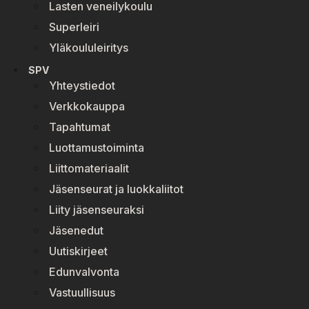
Lasten veneilykoulu
Superleiri
Yläkoululeiritys
SPV
Yhteystiedot
Verkkokauppa
Tapahtumat
Luottamustoiminta
Liittomateriaalit
Jäsenseurat ja luokkaliitot
Liity jäsenseuraksi
Jäsenedut
Uutiskirjeet
Edunvalvonta
Vastuullisuus