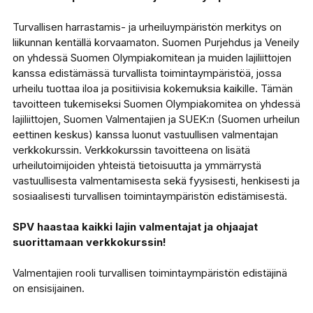
Turvallisen harrastamis- ja urheiluympäristön merkitys on
liikunnan kentällä korvaamaton. Suomen Purjehdus ja Veneily
on yhdessä Suomen Olympiakomitean ja muiden lajiliittojen
kanssa edistämässä turvallista toimintaympäristöä, jossa
urheilu tuottaa iloa ja positiivisia kokemuksia kaikille. Tämän
tavoitteen tukemiseksi Suomen Olympiakomitea on yhdessä
lajiliittojen, Suomen Valmentajien ja SUEK:n (Suomen urheilun
eettinen keskus) kanssa luonut vastuullisen valmentajan
verkkokurssin. Verkkokurssin tavoitteena on lisätä
urheilutoimijoiden yhteistä tietoisuutta ja ymmärrystä
vastuullisesta valmentamisesta sekä fyysisesti, henkisesti ja
sosiaalisesti turvallisen toimintaympäristön edistämisestä.
SPV haastaa kaikki lajin valmentajat ja ohjaajat
suorittamaan verkkokurssin!
Valmentajien rooli turvallisen toimintaympäristön edistäjinä
on ensisijainen.