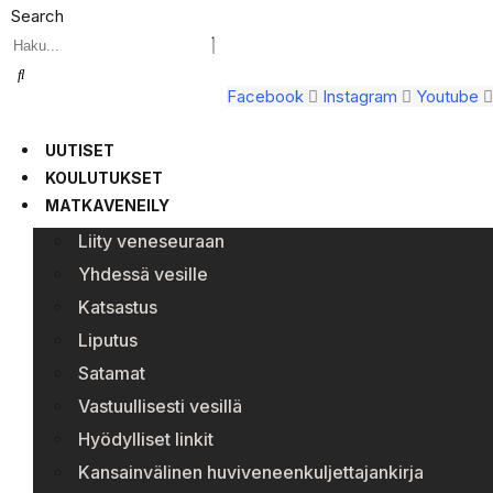
Search
Facebook
Instagram
Youtube
UUTISET
KOULUTUKSET
MATKAVENEILY
Liity veneseuraan
Yhdessä vesille
Katsastus
Liputus
Satamat
Vastuullisesti vesillä
Hyödylliset linkit
Kansainvälinen huviveneenkuljettajankirja