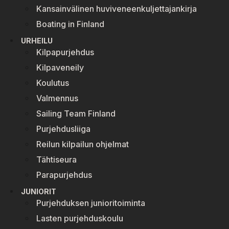
Kansainvälinen huviveneenkuljettajankirja
Boating in Finland
URHEILU
Kilpapurjehdus
Kilpaveneily
Koulutus
Valmennus
Sailing Team Finland
Purjehdusliiga
Reilun kilpailun ohjelmat
Tähtiseura
Parapurjehdus
JUNIORIT
Purjehduksen junioritoiminta
Lasten purjehduskoulu