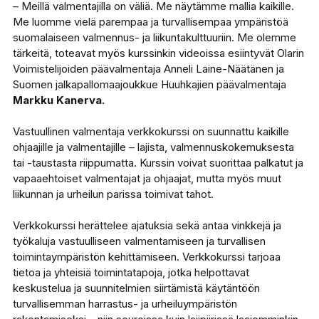
– Meillä valmentajilla on väliä. Me näytämme mallia kaikille.
Me luomme vielä parempaa ja turvallisempaa ympäristöä
suomalaiseen valmennus- ja liikuntakulttuuriin. Me olemme
tärkeitä, toteavat myös kurssinkin videoissa esiintyvät Olarin
Voimistelijoiden päävalmentaja Anneli Laine-Näätänen ja
Suomen jalkapallomaajoukkue Huuhkajien päävalmentaja
Markku Kanerva.
Vastuullinen valmentaja verkkokurssi on suunnattu kaikille
ohjaajille ja valmentajille – lajista, valmennuskokemuksesta
tai -taustasta riippumatta. Kurssin voivat suorittaa palkatut ja
vapaaehtoiset valmentajat ja ohjaajat, mutta myös muut
liikunnan ja urheilun parissa toimivat tahot.
Verkkokurssi herättelee ajatuksia sekä antaa vinkkejä ja
työkaluja vastuulliseen valmentamiseen ja turvallisen
toimintaympäristön kehittämiseen. Verkkokurssi tarjoaa
tietoa ja yhteisiä toimintatapoja, jotka helpottavat
keskustelua ja suunnitelmien siirtämistä käytäntöön
turvallisemman harrastus- ja urheiluympäristön