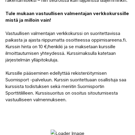
rakentamiseksi – niin seuroissa kuin lajipiirissä laajemminkin.
Tule mukaan vastuullisen valmentajan verkkokurssille
mistä ja milloin vain!
Vastuullisen valmentajan verkkokurssi on suoritettavissa
paikasta ja ajasta riippumatta osoitteessa oppimisareena.fi.
Kurssin hinta on 10 €/henkilö ja se maksetaan kurssille
ilmoittautumisen yhteydessä. Kurssimaksulla katetaan
järjestelmän ylläpitokuluja.
Kurssille pääseminen edellyttää rekisteröitymisen
Suomisport -palveluun. Kurssin suoritettuaan osallistuja saa
kurssista todistuksen sekä meriitin Suomisportin
Sporttitililleen. Kurssisuoritus on osoitus sitoutumisesta
vastuulliseen valmennukseen.