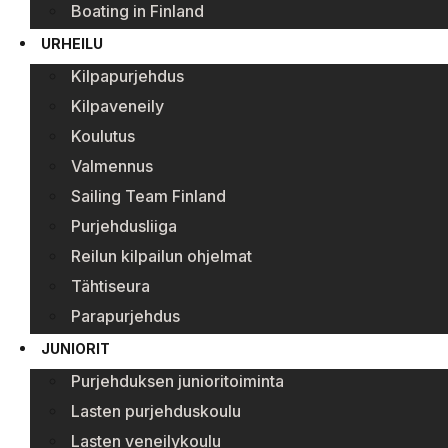
Boating in Finland
URHEILU
Kilpapurjehdus
Kilpaveneily
Koulutus
Valmennus
Sailing Team Finland
Purjehdusliiga
Reilun kilpailun ohjelmat
Tähtiseura
Parapurjehdus
JUNIORIT
Purjehduksen junioritoiminta
Lasten purjehduskoulu
Lasten veneilykoulu