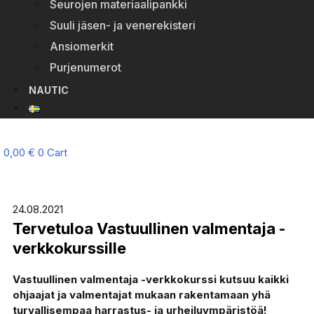
Seurojen materiaalipankki
Suuli jäsen- ja venerekisteri
Ansiomerkit
Purjenumerot
NAUTIC
0,00
€
0
Cart
24.08.2021
Tervetuloa Vastuullinen valmentaja -
verkkokurssille
Vastuullinen valmentaja -verkkokurssi kutsuu kaikki
ohjaajat ja valmentajat mukaan rakentamaan yhä
turvallisempaa harrastus- ja urheiluympäristöä!