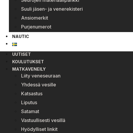
Seurojen materiaalipankki
Suuli jäsen- ja venerekisteri
Ansiomerkit
Purjenumerot
NAUTIC
UUTISET
KOULUTUKSET
MATKAVENEILY
Liity veneseuraan
Yhdessä vesille
Katsastus
Liputus
Satamat
Vastuullisesti vesillä
Hyödylliset linkit