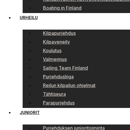
Boating in Finland
URHEILU
Kilpapurjehdus
Kilpaveneily
Koulutus
Valmennus
Sailing Team Finland
Purjehdusliiga
Reilun kilpailun ohjelmat
Tähtiseura
Parapurjehdus
JUNIORIT
Purjehduksen junioritoiminta