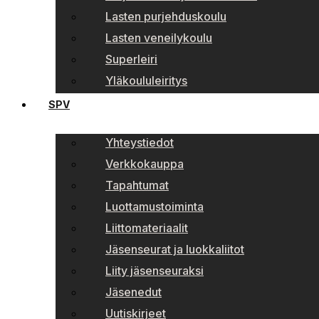
Lasten purjehduskoulu
Lasten veneilykoulu
Superleiri
Yläkoululeiritys
SPV
Yhteystiedot
Verkkokauppa
Tapahtumat
Luottamustoiminta
Liittomateriaalit
Jäsenseurat ja luokkaliitot
Liity jäsenseuraksi
Jäsenedut
Uutiskirjeet