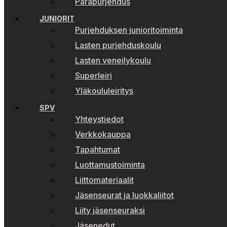
Parapurjehdus
JUNIORIT
Purjehduksen junioritoiminta
Lasten purjehduskoulu
Lasten veneilykoulu
Superleiri
Yläkoululeiritys
SPV
Yhteystiedot
Verkkokauppa
Tapahtumat
Luottamustoiminta
Liittomateriaalit
Jäsenseurat ja luokkaliitot
Liity jäsenseuraksi
Jäsenedut