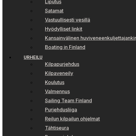
Liputus
Satamat
Vastuullisesti vesillä
Hyödylliset linkit
Kansainvälinen huviveneenkuljettajankir
Boating in Finland
URHEILU
Kilpapurjehdus
Kilpaveneily
Koulutus
Valmennus
Sailing Team Finland
Purjehdusliiga
Reilun kilpailun ohjelmat
Tähtiseura