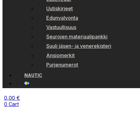
Uutiskirjeet
Edunvalvonta
Vastuullisuus
Seurojen materiaalipankki
Suuli jäsen- ja venerekisteri
Ansiomerkit
Purjenumerot
NAUTIC
0,00
€
0
Cart