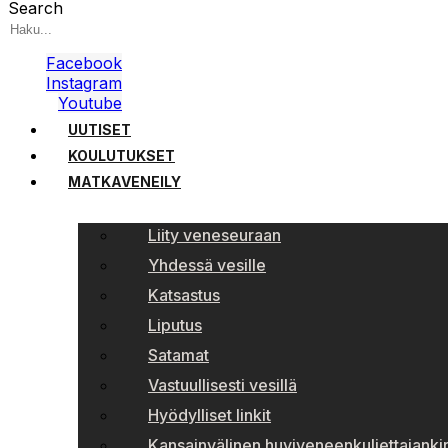
Search
Facebook
Instagram
Youtube
UUTISET
KOULUTUKSET
MATKAVENEILY
Liity veneseuraan
Yhdessä vesille
Katsastus
Liputus
Satamat
Vastuullisesti vesillä
Hyödylliset linkit
Kansainvälinen huviveneenkuljettajankir