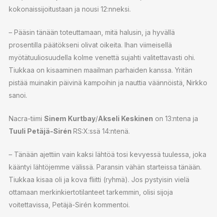
kokonaissijoitustaan ja nousi 12:nneksi.
– Pääsin tänään toteuttamaan, mitä halusin, ja hyvällä
prosentilla päätökseni olivat oikeita. Ihan viimeisellä
myötätuuliosuudella kolme venettä sujahti valitettavasti ohi.
Tiukkaa on kisaaminen maailman parhaiden kanssa. Yritän
pistää muinakin päivinä kampoihin ja nauttia väännöistä, Nirkko
sanoi.
Nacra-tiimi
Sinem Kurtbay
/
Akseli Keskinen
on 13:ntena ja
Tuuli Petäjä-Sirén
RS:X:ssä 14:ntenä.
– Tänään ajettiin vain kaksi lähtöä tosi kevyessä tuulessa, joka
kääntyi lähtöjemme välissä. Paransin vähän starteissa tänään.
Tiukkaa kisaa oli ja kova fliitti (ryhmä). Jos pystyisin vielä
ottamaan merkinkiertotilanteet tarkemmin, olisi sijoja
voitettavissa, Petäjä-Sirén kommentoi.