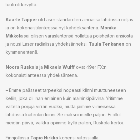
tuuli oli kevyttä.
Kaarle Tapper
oli Laser standardien ainoassa lähdössä neljäs
ja on kokonaistilanteessa nyt kahdeksantena.
Monika
Mikkola
sai eilisen varaslähtönsä nollattua poisheiton ansiosta
ja nousi Laser radialissa yhdeksänneksi.
Tuula Tenkanen
on
kymmenentenä.
Noora Ruskola
ja
Mikaela Wulff
ovat 49er FX:n
kokonaistilanteessa yhdeksäntenä.
– Emme päässeet tarpeeksi nopeasti kiinni muuttuneeseen
keliin, joka oli ihan erilainen kuin maininkipäivinä. Yritimme
vältellä poijuja virran vuoksi, mutta jäimme viimeisessä
lähdössä kuitenkin kiinni. Se maksoi meille paljon. Ei ollut
meidän päivä, vaikka opimme kyllä paljon, Ruskola kertoi.
Finnjollassa
Tapio Nirkko
kohensi viitossijalla