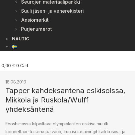
Seurojen materiaalipankki
Suuli jäsen- ja venerekisteri
Ansiomerkit
Purjenumerot
NAUTIC
0,00
€
0
Cart
18.08.2019
Tapper kahdeksantena esikisoissa,
Mikkola ja Ruskola/Wulff
yhdeksäntenä
Enoshimassa kilpailtava olympialaisten esikisa muutti
luonnettaan toisena päivänä, kun isot mainingit kaikkosivat ja