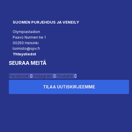
SUOMEN PURJEHDUS JA VENEILY
Olympiastadion
Paavo Nurmen tie 1
00250 Helsinki
toimisto@spv.fi
Yhteystiedot
SEURAA MEITÄ
Facebook
Instagram
Youtube
TILAA UUTISKIRJEEMME
``