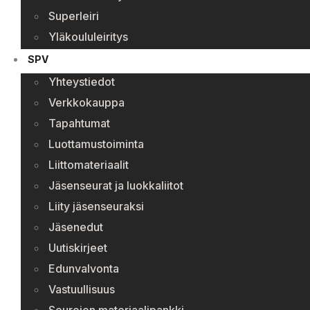
Superleiri
Yläkoululeiritys
SPV
Yhteystiedot
Verkkokauppa
Tapahtumat
Luottamustoiminta
Liittomateriaalit
Jäsenseurat ja luokkaliitot
Liity jäsenseuraksi
Jäsenedut
Uutiskirjeet
Edunvalvonta
Vastuullisuus