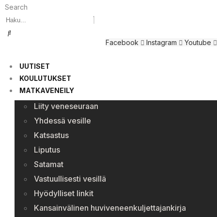
Search
Facebook
Instagram
Youtube
UUTISET
KOULUTUKSET
MATKAVENEILY
Liity veneseuraan
Yhdessä vesille
Katsastus
Liputus
Satamat
Vastuullisesti vesillä
Hyödylliset linkit
Kansainvälinen huviveneenkuljettajankirja