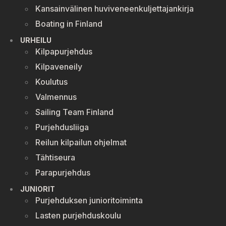
Kansainvälinen huviveneenkuljettajankirja
Boating in Finland
URHEILU
Kilpapurjehdus
Kilpaveneily
Koulutus
Valmennus
Sailing Team Finland
Purjehdusliiga
Reilun kilpailun ohjelmat
Tähtiseura
Parapurjehdus
JUNIORIT
Purjehduksen junioritoiminta
Lasten purjehduskoulu