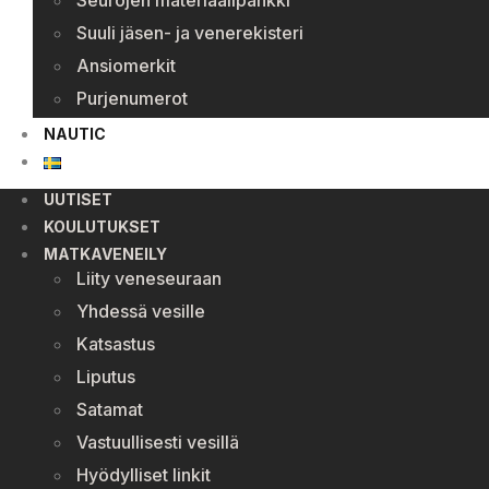
Seurojen materiaalipankki
Suuli jäsen- ja venerekisteri
Ansiomerkit
Purjenumerot
NAUTIC
UUTISET
KOULUTUKSET
MATKAVENEILY
Liity veneseuraan
Yhdessä vesille
Katsastus
Liputus
Satamat
Vastuullisesti vesillä
Hyödylliset linkit