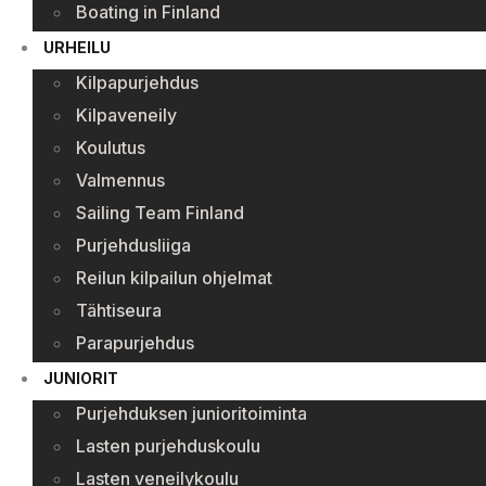
Boating in Finland
URHEILU
Kilpapurjehdus
Kilpaveneily
Koulutus
Valmennus
Sailing Team Finland
Purjehdusliiga
Reilun kilpailun ohjelmat
Tähtiseura
Parapurjehdus
JUNIORIT
Purjehduksen junioritoiminta
Lasten purjehduskoulu
Lasten veneilykoulu