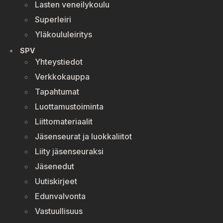
Lasten veneilykoulu
Superleiri
Yläkoululeiritys
SPV
Yhteystiedot
Verkkokauppa
Tapahtumat
Luottamustoiminta
Liittomateriaalit
Jäsenseurat ja luokkaliitot
Liity jäsenseuraksi
Jäsenedut
Uutiskirjeet
Edunvalvonta
Vastuullisuus