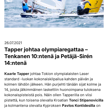
26.07.2021
Tapper johtaa olympiaregattaa –
Tenkanen 10:ntenä ja Petäjä-Sirén
14:ntenä
Kaarle Tapper
johtaa Tokion olympialaisten Laser
standard -luokan kokonaiskilpailua kahden päivän ja
kolmen lähdön jälkeen. Hän purjehti tänään sijat kolme ja
14, joista jälkimmäinen laskettiin huonoimpana tuloksena
kokonaispisteistä pois. Näin ollen Tapperilla on viisi
pistettä, kun toisena olevalla Kroatian
Tonci Stipanovicilla
ja kolmantena olevalla Kyproksen
Pavlos Kontidesilla
on