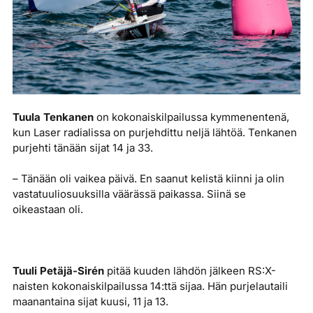
Tuula Tenkanen
on kokonaiskilpailussa kymmenentenä,
kun Laser radialissa on purjehdittu neljä lähtöä. Tenkanen
purjehti tänään sijat 14 ja 33.
– Tänään oli vaikea päivä. En saanut kelistä kiinni ja olin
vastatuuliosuuksilla väärässä paikassa. Siinä se
oikeastaan oli.
Tuuli Petäjä-Sirén
pitää kuuden lähdön jälkeen RS:X-
naisten kokonaiskilpailussa 14:ttä sijaa. Hän purjelautaili
maanantaina sijat kuusi, 11 ja 13.