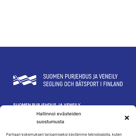
SUOMEN PURJEHDUS JA VENEILY
Hallinnoi evästeiden
Olympiastadion
Paavo Nurmen tie 1
suostumusta
00250 Helsinki
toimisto@spv.fi
Parhaan kokemuksen tarjoamiseksi käytämme teknologioita, kuten