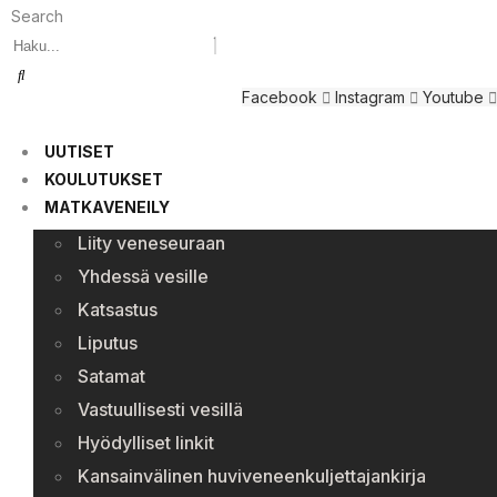
Search
Facebook
Instagram
Youtube
UUTISET
KOULUTUKSET
MATKAVENEILY
Liity veneseuraan
Yhdessä vesille
Katsastus
Liputus
Satamat
Vastuullisesti vesillä
Hyödylliset linkit
Kansainvälinen huviveneenkuljettajankirja