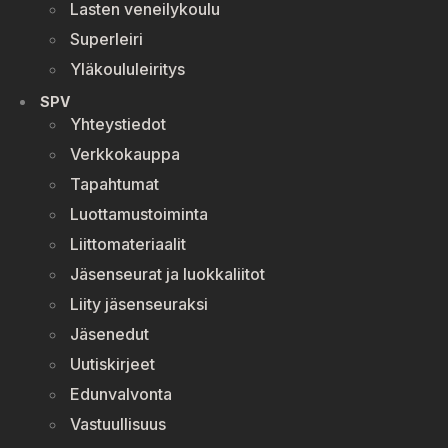
Lasten veneilykoulu
Superleiri
Yläkoululeiritys
SPV
Yhteystiedot
Verkkokauppa
Tapahtumat
Luottamustoiminta
Liittomateriaalit
Jäsenseurat ja luokkaliitot
Liity jäsenseuraksi
Jäsenedut
Uutiskirjeet
Edunvalvonta
Vastuullisuus