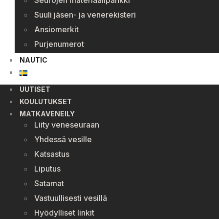
Seurojen materiaalipankki
Suuli jäsen- ja venerekisteri
Ansiomerkit
Purjenumerot
NAUTIC
UUTISET
KOULUTUKSET
MATKAVENEILY
Liity veneseuraan
Yhdessä vesille
Katsastus
Liputus
Satamat
Vastuullisesti vesillä
Hyödylliset linkit