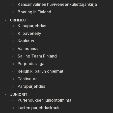
Kansainvälinen huviveneenkuljettajankirja
Boating in Finland
URHEILU
Kilpapurjehdus
Kilpaveneily
Koulutus
Valmennus
Sailing Team Finland
Purjehdusliiga
Reilun kilpailun ohjelmat
Tähtiseura
Parapurjehdus
JUNIORIT
Purjehduksen junioritoiminta
Lasten purjehduskoulu