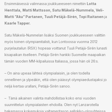
Ensimmäisessä valinnassa joukkueeseen nimettiin
Lotta
Henttala,
Matti Mattsson, Satu Mäkelä-Nummela, Veli-
Matti ”Aku” Partanen, Tuuli Petäjä-Sirén, Topi Raitanen
ja
Kaarle Tapper.
Satu Mäkelä-Nummelan lisäksi Suomen joukkueeseen valittiin
myös toinen olympiamitalisti, kun Lontoossa vuonna 2012
purjelautailun (RSX) hopeaa voittanut Tuuli Petäjä-Sirén lunasti
kisapaikan itselleen. Petäjä-Sirén hankki Suomelle maapaikan
tämän vuoden MM-kilpailuissa Italiassa, jossa hän oli 26:s.
– On aina upeaa lähteä olympialaisiin, ja olen todella
onnellinen ja ylpeäkin, että olen päässyt olympiaedustajaksi jo
neljä kertaa urallani, Petäjä-Sirén sanoo.
– Tämä aikainen valinta mahdollistaa koko ensi vuoden
suunnittelun olympialaisten ehdoilla. Olen nyt Lanzarotella
hakemassa kokemuksia valtameritason aallokko-olosuhteissa