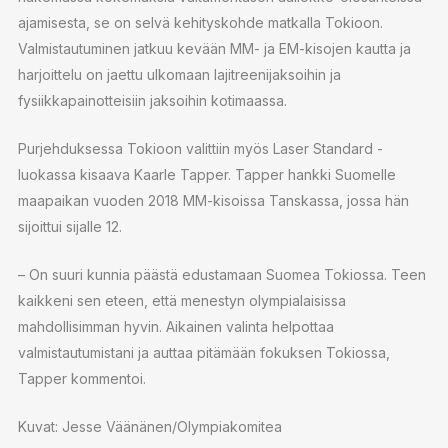
ajamisesta, se on selvä kehityskohde matkalla Tokioon.
Valmistautuminen jatkuu kevään MM- ja EM-kisojen kautta ja
harjoittelu on jaettu ulkomaan lajitreenijaksoihin ja
fysiikkapainotteisiin jaksoihin kotimaassa.
Purjehduksessa Tokioon valittiin myös Laser Standard -
luokassa kisaava Kaarle Tapper. Tapper hankki Suomelle
maapaikan vuoden 2018 MM-kisoissa Tanskassa, jossa hän
sijoittui sijalle 12.
– On suuri kunnia päästä edustamaan Suomea Tokiossa. Teen
kaikkeni sen eteen, että menestyn olympialaisissa
mahdollisimman hyvin. Aikainen valinta helpottaa
valmistautumistani ja auttaa pitämään fokuksen Tokiossa,
Tapper kommentoi.
Kuvat: Jesse Väänänen/Olympiakomitea