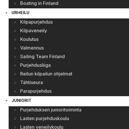
Boating in Finland
URHEILU
Kilpapurjehdus
Kilpaveneily
Koulutus
Valmennus
Sailing Team Finland
Purjehdusliiga
Reilun kilpailun ohjelmat
Tähtiseura
Parapurjehdus
JUNIORIT
Purjehduksen junioritoiminta
Lasten purjehduskoulu
Lasten veneilykoulu