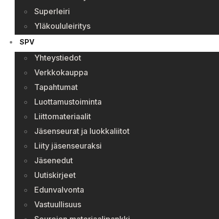
Superleiri
Yläkoululeiritys
SPV
Yhteystiedot
Verkkokauppa
Tapahtumat
Luottamustoiminta
Liittomateriaalit
Jäsenseurat ja luokkaliitot
Liity jäsenseuraksi
Jäsenedut
Uutiskirjeet
Edunvalvonta
Vastuullisuus