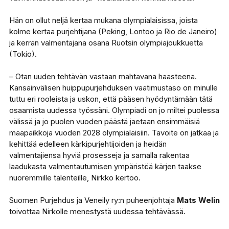
Hän on ollut neljä kertaa mukana olympialaisissa, joista
kolme kertaa purjehtijana (Peking, Lontoo ja Rio de Janeiro)
ja kerran valmentajana osana Ruotsin olympiajoukkuetta
(Tokio).
– Otan uuden tehtävän vastaan mahtavana haasteena.
Kansainvälisen huippupurjehduksen vaatimustaso on minulle
tuttu eri rooleista ja uskon, että pääsen hyödyntämään tätä
osaamista uudessa työssäni. Olympiadi on jo miltei puolessa
välissä ja jo puolen vuoden päästä jaetaan ensimmäisiä
maapaikkoja vuoden 2028 olympialaisiin. Tavoite on jatkaa ja
kehittää edelleen kärkipurjehtijoiden ja heidän
valmentajiensa hyviä prosesseja ja samalla rakentaa
laadukasta valmentautumisen ympäristöä kärjen taakse
nuoremmille talenteille, Nirkko kertoo.
Suomen Purjehdus ja Veneily ry:n puheenjohtaja
Mats Welin
toivottaa Nirkolle menestystä uudessa tehtävässä.