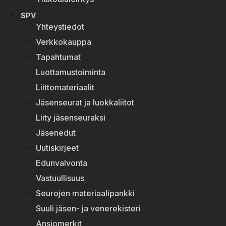
SPV
Yhteystiedot
Verkkokauppa
Tapahtumat
Luottamustoiminta
Liittomateriaalit
Jäsenseurat ja luokkaliitot
Liity jäsenseuraksi
Jäsenedut
Uutiskirjeet
Edunvalvonta
Vastuullisuus
Seurojen materiaalipankki
Suuli jäsen- ja venerekisteri
Ansiomerkit