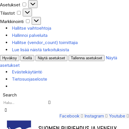
Asetukset
Asetukset
Tilastot
Tilastot
Markkinointi
Markkinointi
Hallitse vaihtoehtoja
Hallinnoi palveluita
Hallitse {vendor_count} toimittajia
Lue lisää näistä tarkoituksista
Näytä
Hyväksy
Kiellä
Näytä asetukset
Tallenna asetukset
asetukset
Evästekäytäntö
Tietosuojaseloste
Search
Facebook
Instagram
Youtube