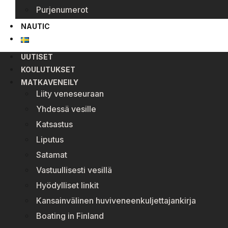
Purjenumerot
NAUTIC
UUTISET
KOULUTUKSET
MATKAVENEILY
Liity veneseuraan
Yhdessä vesille
Katsastus
Liputus
Satamat
Vastuullisesti vesillä
Hyödylliset linkit
Kansainvälinen huviveneenkuljettajankirja
Boating in Finland