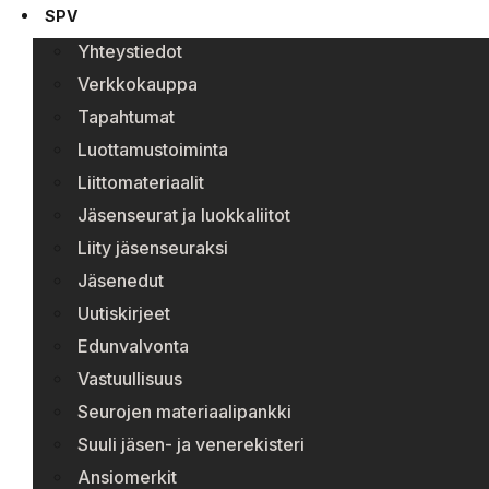
SPV
Yhteystiedot
Verkkokauppa
Tapahtumat
Luottamustoiminta
Liittomateriaalit
Jäsenseurat ja luokkaliitot
Liity jäsenseuraksi
Jäsenedut
Uutiskirjeet
Edunvalvonta
Vastuullisuus
Seurojen materiaalipankki
Suuli jäsen- ja venerekisteri
Ansiomerkit