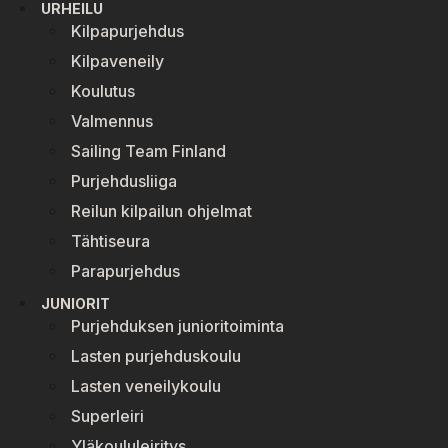
URHEILU
Kilpapurjehdus
Kilpaveneily
Koulutus
Valmennus
Sailing Team Finland
Purjehdusliiga
Reilun kilpailun ohjelmat
Tähtiseura
Parapurjehdus
JUNIORIT
Purjehduksen junioritoiminta
Lasten purjehduskoulu
Lasten veneilykoulu
Superleiri
Yläkoululeiritys