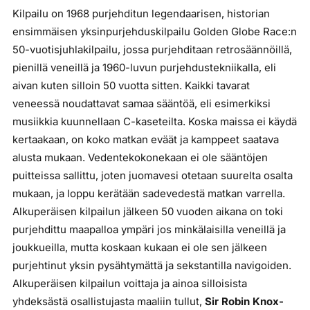
Kilpailu on 1968 purjehditun legendaarisen, historian
ensimmäisen yksinpurjehduskilpailu Golden Globe Race:n
50-vuotisjuhlakilpailu, jossa purjehditaan retrosäännöillä,
pienillä veneillä ja 1960-luvun purjehdustekniikalla, eli
aivan kuten silloin 50 vuotta sitten. Kaikki tavarat
veneessä noudattavat samaa sääntöä, eli esimerkiksi
musiikkia kuunnellaan C-kaseteilta. Koska maissa ei käydä
kertaakaan, on koko matkan eväät ja kamppeet saatava
alusta mukaan. Vedentekokonekaan ei ole sääntöjen
puitteissa sallittu, joten juomavesi otetaan suurelta osalta
mukaan, ja loppu kerätään sadevedestä matkan varrella.
Alkuperäisen kilpailun jälkeen 50 vuoden aikana on toki
purjehdittu maapalloa ympäri jos minkälaisilla veneillä ja
joukkueilla, mutta koskaan kukaan ei ole sen jälkeen
purjehtinut yksin pysähtymättä ja sekstantilla navigoiden.
Alkuperäisen kilpailun voittaja ja ainoa silloisista
yhdeksästä osallistujasta maaliin tullut,
Sir Robin Knox-