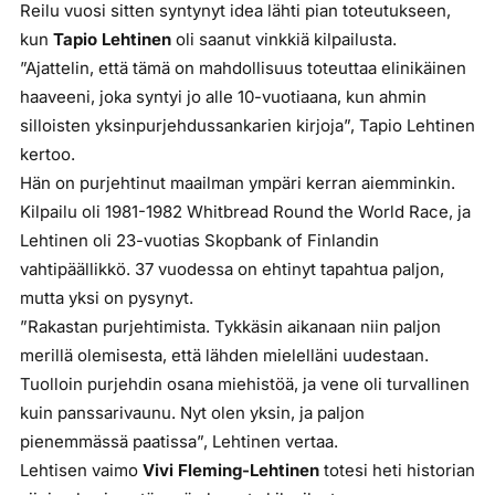
Reilu vuosi sitten syntynyt idea lähti pian toteutukseen,
kun
Tapio Lehtinen
oli saanut vinkkiä kilpailusta.
”Ajattelin, että tämä on mahdollisuus toteuttaa elinikäinen
haaveeni, joka syntyi jo alle 10-vuotiaana, kun ahmin
silloisten yksinpurjehdussankarien kirjoja”, Tapio Lehtinen
kertoo.
Hän on purjehtinut maailman ympäri kerran aiemminkin.
Kilpailu oli 1981-1982 Whitbread Round the World Race, ja
Lehtinen oli 23-vuotias Skopbank of Finlandin
vahtipäällikkö. 37 vuodessa on ehtinyt tapahtua paljon,
mutta yksi on pysynyt.
”Rakastan purjehtimista. Tykkäsin aikanaan niin paljon
merillä olemisesta, että lähden mielelläni uudestaan.
Tuolloin purjehdin osana miehistöä, ja vene oli turvallinen
kuin panssarivaunu. Nyt olen yksin, ja paljon
pienemmässä paatissa”, Lehtinen vertaa.
Lehtisen vaimo
Vivi Fleming-Lehtinen
totesi heti historian