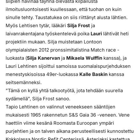
siipien havinaa täynnä olevasta kilpailusta
ilmoitusluontoisesti kuullessaan, että tuohan on kuin
sinulle tehty. Taustatukea on siis riittänyt alusta lähtien.
Myös Lehtisen tytär, lääkäri
Silja Frost
ja
laivanrakentajana työskentelevä poika
Lauri
lähtivät heti
projektiin mukaan. Silja muistetaan Lontoon
olympialaisten 2012 pronssimitalistina Match race -
luokasta (
Silja Kanervan
ja
Mikaela Wulffin
kanssa), ja
Lauri Lehtinen sijoittui samoissa suomalaispurjehduksen
menestyskisoissa 49er-luokassa
Kalle Baskin
kanssa
seitsemänneksi.
”Tämä on kyllä yhtä talkootyötä, jota tehdään suurella
sydämellä”, Silja Frost sanoo.
Tapio Lehtinen on valinnut veneekseen sääntöjen
mukaisesti 1965 rakennetun S&S Gaia 36 -veneen. Vene
haettiin viime kesänä Roomasta Euroopan ympäri
purjehtien ja on talven aikana perusteellisesti kunnostettu
Kokkolassa Nordic Refit Centerissä. Asteriaksi kastettua