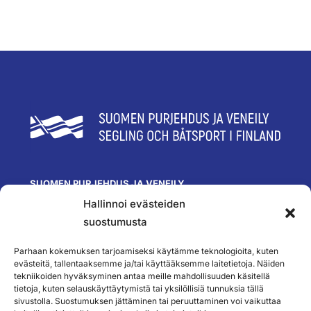
SUOMEN PURJEHDUS JA VENEILY
Hallinnoi evästeiden
Olympiastadion
Paavo Nurmen tie 1
suostumusta
00250 Helsinki
toimisto@spv.fi
Parhaan kokemuksen tarjoamiseksi käytämme teknologioita, kuten
Yhteystiedot
evästeitä, tallentaaksemme ja/tai käyttääksemme laitetietoja. Näiden
tekniikoiden hyväksyminen antaa meille mahdollisuuden käsitellä
SEURAA MEITÄ
tietoja, kuten selauskäyttäytymistä tai yksilöllisiä tunnuksia tällä
sivustolla. Suostumuksen jättäminen tai peruuttaminen voi vaikuttaa