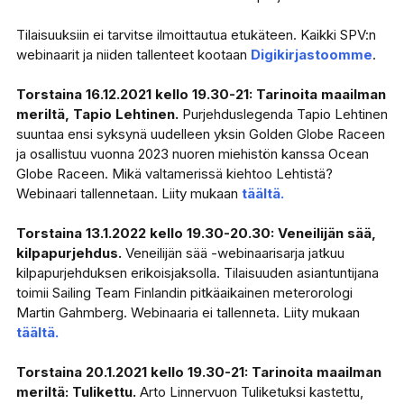
Tilaisuuksiin ei tarvitse ilmoittautua etukäteen. Kaikki SPV:n
webinaarit ja niiden tallenteet kootaan
Digikirjastoomme
.
Torstaina 16.12.2021 kello 19.30-21: Tarinoita maailman
meriltä, Tapio Lehtinen.
Purjehduslegenda Tapio Lehtinen
suuntaa ensi syksynä uudelleen yksin Golden Globe Raceen
ja osallistuu vuonna 2023 nuoren miehistön kanssa Ocean
Globe Raceen. Mikä valtamerissä kiehtoo Lehtistä?
Webinaari tallennetaan. Liity mukaan
täältä.
Torstaina 13.1.2022 kello 19.30-20.30: Veneilijän sää,
kilpapurjehdus.
Veneilijän sää -webinaarisarja jatkuu
kilpapurjehduksen erikoisjaksolla. Tilaisuuden asiantuntijana
toimii Sailing Team Finlandin pitkäaikainen meterorologi
Martin Gahmberg. Webinaaria ei tallenneta. Liity mukaan
täältä.
Torstaina 20.1.2021 kello 19.30-21: Tarinoita maailman
meriltä: Tulikettu.
Arto Linnervuon Tuliketuksi kastettu,