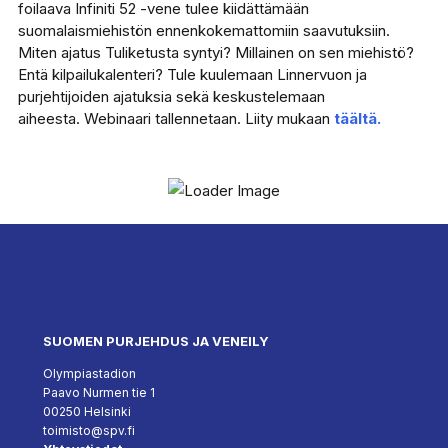
foilaava Infiniti 52 -vene tulee kiidättämään
suomalaismiehistön ennenkokemattomiin saavutuksiin.
Miten ajatus Tuliketusta syntyi? Millainen on sen miehistö?
Entä kilpailukalenteri? Tule kuulemaan Linnervuon ja
purjehtijoiden ajatuksia sekä keskustelemaan
aiheesta. Webinaari tallennetaan. Liity mukaan
täältä.
SUOMEN PURJEHDUS JA VENEILY
Olympiastadion
Paavo Nurmen tie 1
00250 Helsinki
toimisto@spv.fi