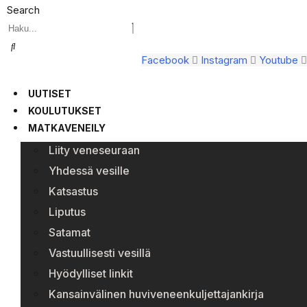
Search
Facebook
Instagram
Youtube
UUTISET
KOULUTUKSET
MATKAVENEILY
Liity veneseuraan
Yhdessä vesille
Katsastus
Liputus
Satamat
Vastuullisesti vesillä
Hyödylliset linkit
Kansainvälinen huviveneenkuljettajankirja