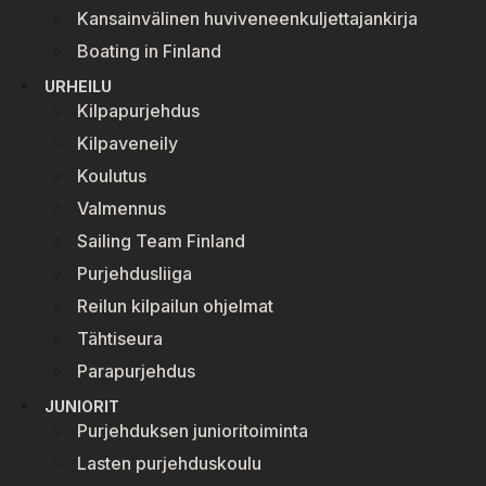
Kansainvälinen huviveneenkuljettajankirja
Boating in Finland
URHEILU
Kilpapurjehdus
Kilpaveneily
Koulutus
Valmennus
Sailing Team Finland
Purjehdusliiga
Reilun kilpailun ohjelmat
Tähtiseura
Parapurjehdus
JUNIORIT
Purjehduksen junioritoiminta
Lasten purjehduskoulu