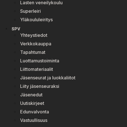
Lasten veneilykoulu
Superleiri
Yläkoululeiritys
SPV
Yhteystiedot
Verkkokauppa
Tapahtumat
Luottamustoiminta
Liittomateriaalit
Jäsenseurat ja luokkaliitot
Liity jäsenseuraksi
Jäsenedut
Uutiskirjeet
Edunvalvonta
Vastuullisuus