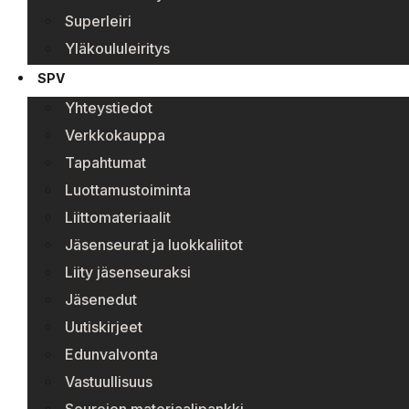
Superleiri
Yläkoululeiritys
SPV
Yhteystiedot
Verkkokauppa
Tapahtumat
Luottamustoiminta
Liittomateriaalit
Jäsenseurat ja luokkaliitot
Liity jäsenseuraksi
Jäsenedut
Uutiskirjeet
Edunvalvonta
Vastuullisuus