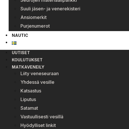
Seurojen materiaalipankki
Suuli jäsen- ja venerekisteri
Ansiomerkit
Purjenumerot
NAUTIC
UUTISET
KOULUTUKSET
MATKAVENEILY
Liity veneseuraan
Yhdessä vesille
Katsastus
Liputus
Satamat
Vastuullisesti vesillä
Hyödylliset linkit