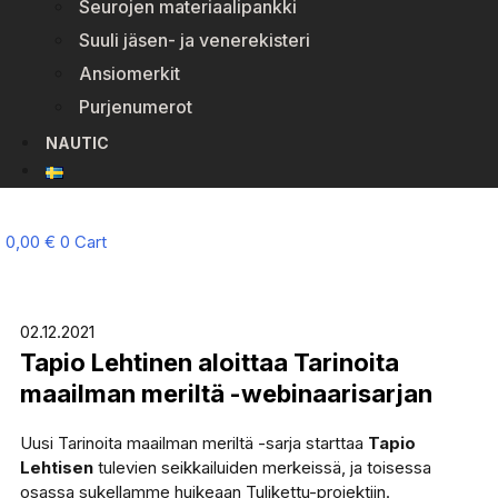
Seurojen materiaalipankki
Suuli jäsen- ja venerekisteri
Ansiomerkit
Purjenumerot
NAUTIC
0,00
€
0
Cart
02.12.2021
Tapio Lehtinen aloittaa Tarinoita
maailman meriltä -webinaarisarjan
Uusi Tarinoita maailman meriltä -sarja starttaa
Tapio
Lehtisen
tulevien seikkailuiden merkeissä, ja toisessa
osassa sukellamme huikeaan Tulikettu-projektiin.