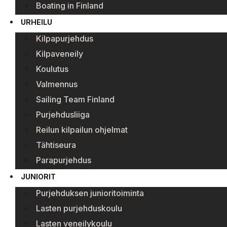
Boating in Finland
URHEILU
Kilpapurjehdus
Kilpaveneily
Koulutus
Valmennus
Sailing Team Finland
Purjehdusliiga
Reilun kilpailun ohjelmat
Tähtiseura
Parapurjehdus
JUNIORIT
Purjehduksen junioritoiminta
Lasten purjehduskoulu
Lasten veneilykoulu