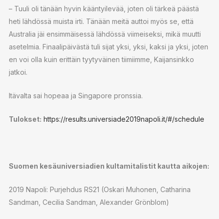
– Tuuli oli tänään hyvin kääntyilevää, joten oli tärkeä päästä
heti lähdössä muista irti. Tänään meitä auttoi myös se, että
Australia jäi ensimmäisessä lähdössä viimeiseksi, mikä muutti
asetelmia. Finaalipäivästä tuli sijat yksi, yksi, kaksi ja yksi, joten
en voi olla kuin erittäin tyytyväinen tiimiimme, Kaijansinkko
jatkoi.
Itävalta sai hopeaa ja Singapore pronssia.
Tulokset:
https://results.universiade2019napoli.it/#/schedule
Suomen kesäuniversiadien kultamitalistit kautta aikojen:
2019 Napoli: Purjehdus RS21 (Oskari Muhonen, Catharina
Sandman, Cecilia Sandman, Alexander Grönblom)