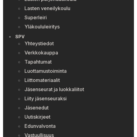
Lasten veneilykoulu
Superleiri
Yläkoululeiritys
SPV
Yhteystiedot
Verkkokauppa
Tapahtumat
Luottamustoiminta
Liittomateriaalit
Jäsenseurat ja luokkaliitot
Liity jäsenseuraksi
Jäsenedut
Uutiskirjeet
Edunvalvonta
Vastuullisuus