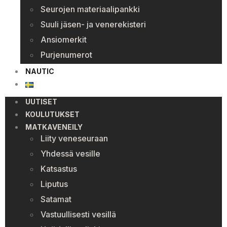
Seurojen materiaalipankki
Suuli jäsen- ja venerekisteri
Ansiomerkit
Purjenumerot
NAUTIC
UUTISET
KOULUTUKSET
MATKAVENEILY
Liity veneseuraan
Yhdessä vesille
Katsastus
Liputus
Satamat
Vastuullisesti vesillä