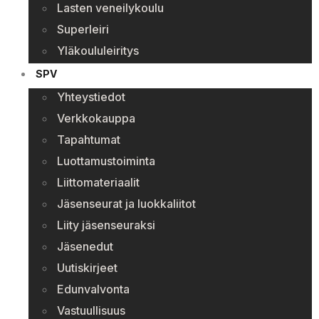
Lasten veneilykoulu
Superleiri
Yläkoululeiritys
SPV
Yhteystiedot
Verkkokauppa
Tapahtumat
Luottamustoiminta
Liittomateriaalit
Jäsenseurat ja luokkaliitot
Liity jäsenseuraksi
Jäsenedut
Uutiskirjeet
Edunvalvonta
Vastuullisuus