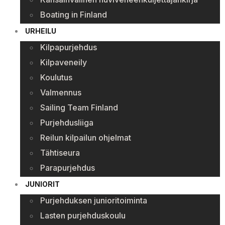
Boating in Finland
URHEILU
Kilpapurjehdus
Kilpaveneily
Koulutus
Valmennus
Sailing Team Finland
Purjehdusliiga
Reilun kilpailun ohjelmat
Tähtiseura
Parapurjehdus
JUNIORIT
Purjehduksen junioritoiminta
Lasten purjehduskoulu