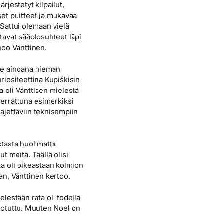
ärjestetyt kilpailut,
set puitteet ja mukavaa
 Sattui olemaan vielä
avat sääolosuhteet läpi
noo Vänttinen.
le ainoana hieman
riositeettina Kupiškisin
ka oli Vänttisen mielestä
verrattuna esimerkiksi
ajettaviin teknisempiin
istasta huolimatta
t meitä. Täällä olisi
ta oli oikeastaan kolmion
an, Vänttinen kertoo.
lestään rata oli todella
 totuttu. Muuten Noel on