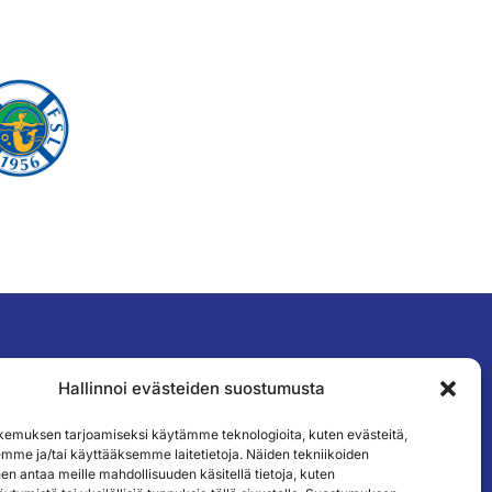
Hallinnoi evästeiden suostumusta
TILAA UUTISKIRJEEMME
emuksen tarjoamiseksi käytämme teknologioita, kuten evästeitä,
emme ja/tai käyttääksemme laitetietoja. Näiden tekniikoiden
n antaa meille mahdollisuuden käsitellä tietoja, kuten