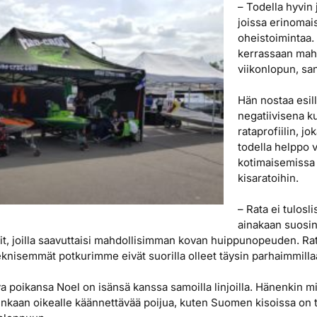
– Todella hyvin j
joissa erinomai
oheistoimintaa.
kerrassaan maht
viikonlopun, sa
Hän nostaa esil
negatiivisena ku
rataprofiilin, jo
todella helppo 
kotimaisemissa 
kisaratoihin.
– Rata ei tulosl
ainakaan suosinu
rit, joilla saavuttaisi mahdollisimman kovan huippunopeuden. Ra
eknisemmät potkurimme eivät suorilla olleet täysin parhaimmilla
 poikansa Noel on isänsä kanssa samoilla linjoilla. Hänenkin mie
 lainkaan oikealle käännettävää poijua, kuten Suomen kisoissa on