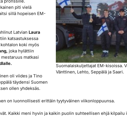
a pronssille.
ainen piti vielä
itsi sillä hopeisen EM-
uhlinut Latvian
Laura
ttiin katsastuksessa
kohtalon koki myös
ang,
joka hylättiin
 mestaruus matkasi
lalle.
Suomalaiskuljettajat EM-kisoissa. 
Vänttinen, Lehto, Seppälä ja Saari.
nen oli viides ja Tino
eppälä täydensi Suomen
sen ollen yhdeksäs.
en on luonnollisesti erittäin tyytyväinen viikonloppuunsa.
hyvät. Kaikki meni hyvin ja kaikin puolin suhteellisen ehjä kilpailu 