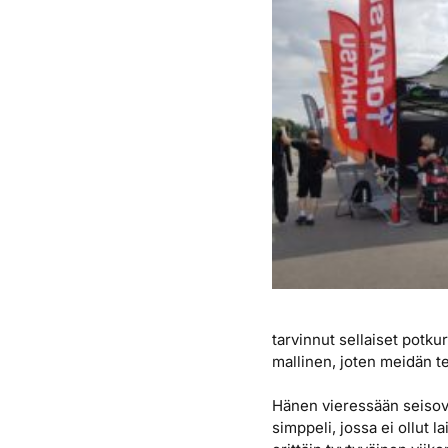
tarvinnut sellaiset potku
mallinen, joten meidän t
Hänen vieressään seisova
simppeli, jossa ei ollut