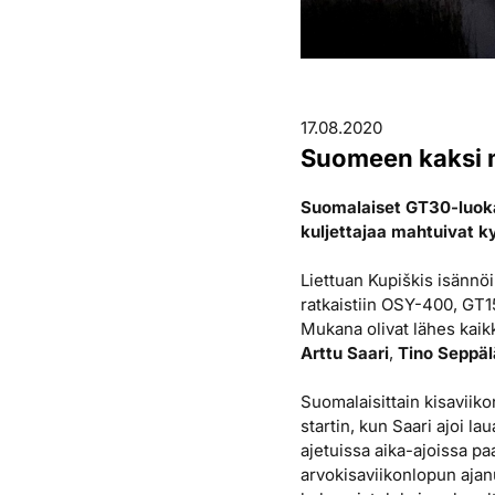
17.08.2020
Suomeen kaksi m
Suomalaiset GT30-luokan
kuljettajaa mahtuivat 
Liettuan Kupiškis isännöi
ratkaistiin OSY-400, GT15
Mukana olivat lähes kaikk
Arttu Saari
,
Tino Seppäl
Suomalaisittain kisaviik
startin, kun Saari ajoi la
ajetuissa aika-ajoissa pa
arvokisaviikonlopun ajanut