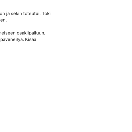
on ja sekin toteutui. Toki
nen.
eiseen osakilpailuun,
lpaveneilyä. Kisaa