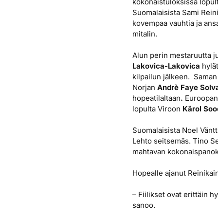
kokonaistuloksissa lopult
Suomalaisista Sami Reinik
kovempaa vauhtia ja ansa
mitalin.
Alun perin mestaruutta j
Lakovica-Lakovica
hylä
kilpailun jälkeen.
Saman 
Norjan
Andrè Faye Solv
hopeatilaltaan
.
Euroopan
lopulta Viroon
Kärol Sood
Suomalaisista Noel Väntti
Lehto seitsemäs. Tino S
mahtavan kokonaispanok
Hopealle ajanut Reinikain
– Fiilikset ovat erittäin 
sanoo.