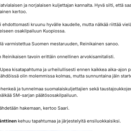
tvialaisen ja norjalaisen kuljettajan kannalta. Hyvä silti, että sa
kainen kertoo.
ehdottomasti kruunu hyvälle kaudelle, mutta nälkää riittää vi
eiseen osakilpailuun Kuopiossa.
ielä varmistettua Suomen mestaruuden, Reinikainen sanoo.
 Reinikaisen tavoin erittäin onnellinen arvokisamitalisti.
 Upea kisatapahtuma ja urheilullisesti ennen kaikkea aika-ajon p
 lähdöissä olin molemmissa kolmas, mutta sunnuntaina jäin start
enkeä ja tunnelmaa suomalaiskuljettajien sekä taustajoukkoj
 nälkää SM-sarjan päätösosakilpailuun.
 lähdetään hakemaan, kertoo Saari.
änttinen
kehuu tapahtumaa ja järjestelyitä ensiluokkaisiksi.