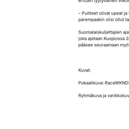
erittäin tyytyväinen viik
– Puitteet olivat upeat ja
parempaakin olisi ollut ta
Suomalaiskuljettajien aja
joka ajetaan Kuopiossa 28
pääsee seuraamaan myös
Kuvat:
Pokaalikuva: RaceWKND
Ryhmäkuva ja varikkokuva