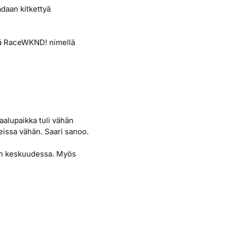
adaan kitkettyä
elä RaceWKND! nimellä
aalupaikka tuli vähän
eissa vähän. Saari sanoo.
en keskuudessa. Myös