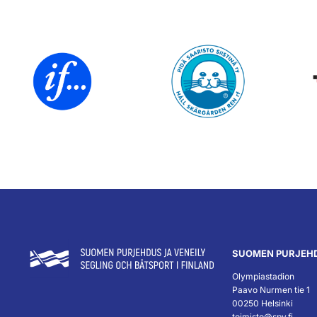
SUOMEN PURJEHD
Olympiastadion
Paavo Nurmen tie 1
00250 Helsinki
toimisto@spv.fi