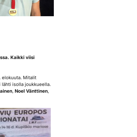
sa. Kaikki viisi
 elokuuta. Mitalit
ähti isolla joukkueella.
kainen
,
Noel Vänttinen
,