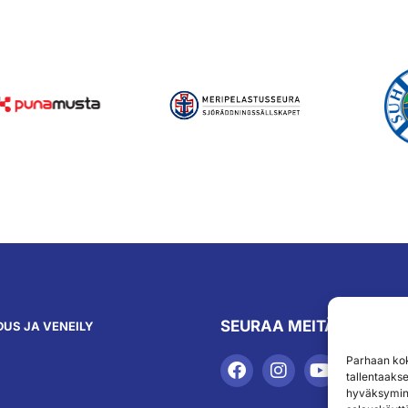
SEURAA MEITÄ
US JA VENEILY
Parhaan kok
tallentaaks
hyväksymine