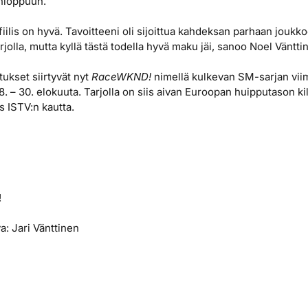
onloppuun.
 fiilis on hyvä. Tavoitteeni oli sijoittua kahdeksan parhaan joukko
rjolla, mutta kyllä tästä todella hyvä maku jäi, sanoo Noel Väntti
tukset siirtyvät nyt
RaceWKND!
nimellä kulkevan SM-sarjan viim
. – 30. elokuuta. Tarjolla on siis aivan Euroopan huipputason ki
 ISTV:n kautta.
!
: Jari Vänttinen