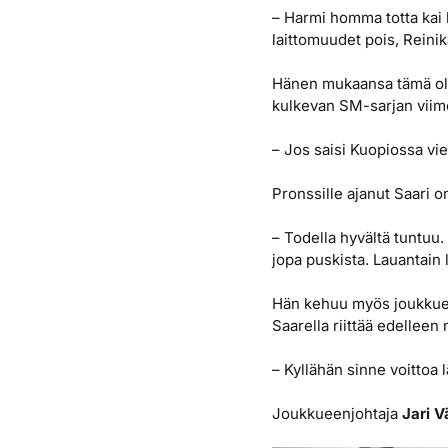
– Harmi homma totta kai la
laittomuudet pois, Reini
Hänen mukaansa tämä oli 
kulkevan SM-sarjan viim
– Jos saisi Kuopiossa v
Pronssille ajanut Saari on
– Todella hyvältä tuntuu.
jopa puskista. Lauantain
Hän kehuu myös joukkueh
Saarella riittää edelleen
– Kyllähän sinne voittoa
Joukkueenjohtaja
Jari V