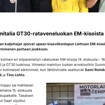
italia GT30-rataveneluokan EM-kisoista
 kuljettajat ajoivat upean kisaviikonlopun Liettuan EM-kisois
kymmenen parhaan joukkoon.
 kolmen eri kilpaveneilyn rataluokan EM-kisoja 14. elokuuta – 16.
 ja GT30 luokissa. Viimeksi mainitun luokan arvokisoihin Suomi l
i kotimaiset kärkinimet, kun lähtöviivalle asettuivat
Sami Reini
ä
ja
Tino Lehto
.
onloppu sai mahtavan
uantaina 15. elokuuta
alupaikalle. Tasaisen
 Saari sijoittui